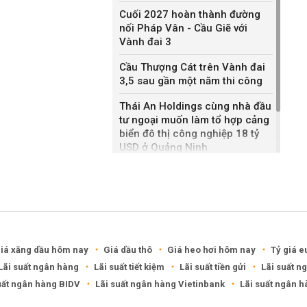
Cuối 2027 hoàn thành đường
nối Pháp Vân - Cầu Giẽ với
Vành đai 3
Cầu Thượng Cát trên Vành đai
3,5 sau gần một năm thi công
Thái An Holdings cùng nhà đầu
tư ngoại muốn làm tổ hợp cảng
biển đô thị công nghiệp 18 tỷ
USD ở Quảng Ninh
Bắc Ninh giao nhà đầu tư hai
dự án NOXH gần 2.000 tỷ đồng
iá xăng dầu hôm nay
Giá dầu thô
Giá heo hơi hôm nay
Tỷ giá e
Lãi suất ngân hàng
Lãi suất tiết kiệm
Lãi suất tiền gửi
Lãi suất n
uất ngân hàng BIDV
Lãi suất ngân hàng Vietinbank
Lãi suất ngân 