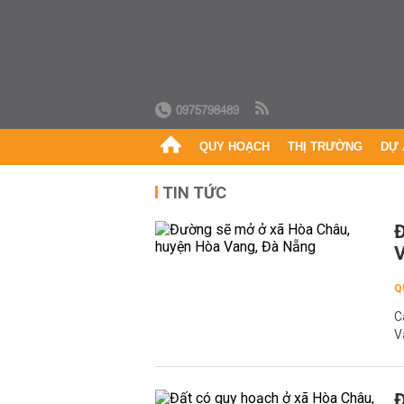
0975798489
QUY HOẠCH
THỊ TRƯỜNG
DỰ 
TIN TỨC
Đ
V
Q
C
V
Đ