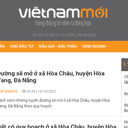
Hà Nội 30.98 °C
|
01:27PM, 09/08/2026
ÁN
CHỦ ĐẦU TƯ
ĐẤU GIÁ - ĐẤU THẦU
KINH DOANH
ường sẽ mở ở xã Hòa Châu, huyện Hòa
C
ang, Đà Nẵng
lã
UY HOẠCH
18:28 | 16/10/2021
Đư
ách xem những tuyến đường sẽ mở ở xã Hòa Châu, huyện Hòa
Đấ
ang, Đà Nẵng theo quy hoạch.
B
Ho
ất có quy hoạch ở xã Hòa Châu, huyện Hòa
k