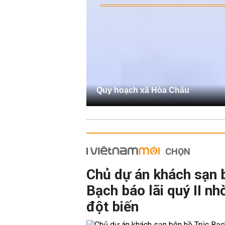
Quy hoạch xã Hòa Châu
CHỌN
Chủ dự án khách sạn 
Bạch báo lãi quý II nh
đột biến