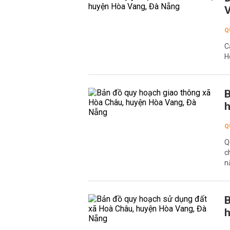
V
Q
C
H
B
h
Q
Q
c
n
B
h