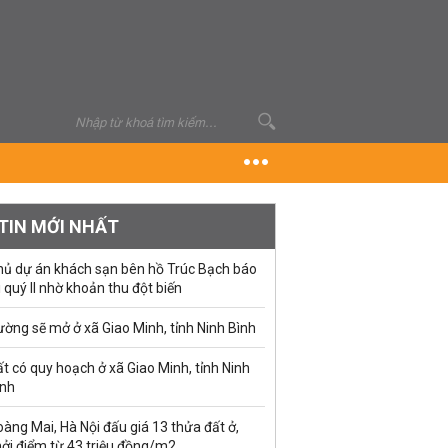
TIN MỚI NHẤT
hủ dự án khách sạn bên hồ Trúc Bạch báo
i quý II nhờ khoản thu đột biến
ờng sẽ mở ở xã Giao Minh, tỉnh Ninh Bình
t có quy hoạch ở xã Giao Minh, tỉnh Ninh
ình
àng Mai, Hà Nội đấu giá 13 thửa đất ở,
hởi điểm từ 43 triệu đồng/m2