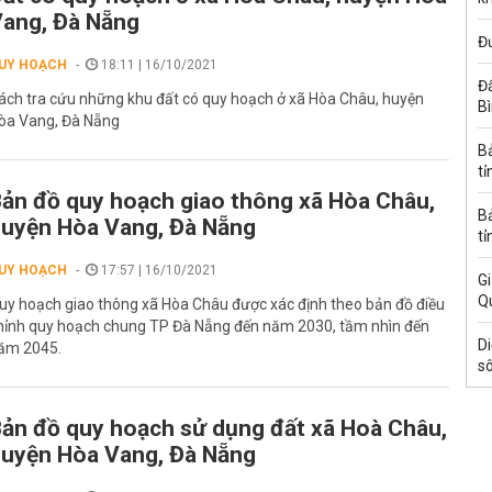
ang, Đà Nẵng
Đ
UY HOẠCH
18:11 | 16/10/2021
Đấ
ách tra cứu những khu đất có quy hoạch ở xã Hòa Châu, huyện
B
òa Vang, Đà Nẵng
B
tỉ
ản đồ quy hoạch giao thông xã Hòa Châu,
B
uyện Hòa Vang, Đà Nẵng
tỉ
UY HOẠCH
17:57 | 16/10/2021
Gi
Q
uy hoạch giao thông xã Hòa Châu được xác định theo bản đồ điều
hỉnh quy hoạch chung TP Đà Nẵng đến năm 2030, tầm nhìn đến
Di
ăm 2045.
s
ản đồ quy hoạch sử dụng đất xã Hoà Châu,
uyện Hòa Vang, Đà Nẵng