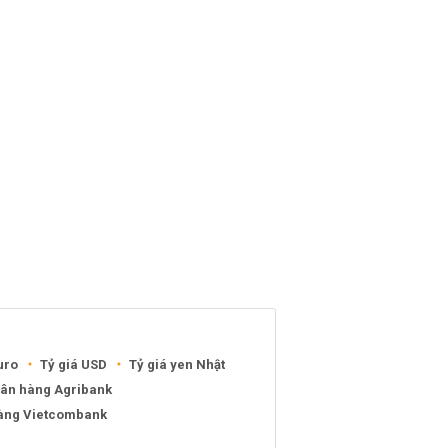
uro
Tỷ giá USD
Tỷ giá yen Nhật
gân hàng Agribank
hàng Vietcombank