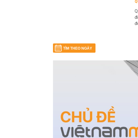
Q
Q
đ
đ
TÌM THEO NGÀY