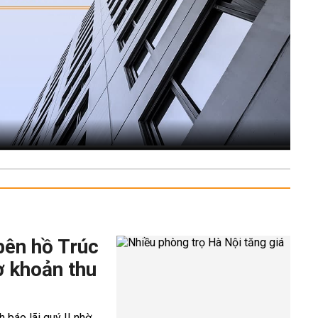
bên hồ Trúc
ờ khoản thu