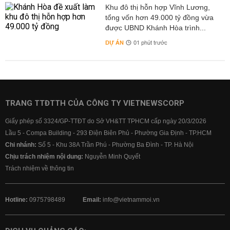
Khu đô thị hỗn hợp Vĩnh Lương,
tổng vốn hơn 49.000 tỷ đồng vừa
được UBND Khánh Hòa trình...
DỰ ÁN
01 phút trước
TRANG TTĐTTH CỦA CÔNG TY VIETNEWSCORP
Giấy phép số 3324/GP-TTĐT do Sở VH&TT TPHCM cấp ngày 20/3/2026
Lầu 5 - Compa Building - 293 Điện Biên Phủ - Phường Gia Định - TP.HCM
Chi nhánh:
Số 5 - Khu 38A Trần Phú - Phường Ba Đình - TP. Hà Nội
Chịu trách nhiệm nội dung:
Nguyễn Minh Quyết
Trách nhiệm về thông tin
Hotline:
0975798489
Email:
info@vietnammoi.vn