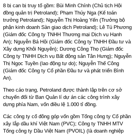
8 bị can bị truy tố gồm: Bùi Minh Chính (Chủ tịch Hội
đồng quản trị Petroland); Phạm Thúy Nga (Kế toán
trưởng Petroland); Nguyễn Thị Hoàng Yến (Trưởng bộ
phận kinh doanh Sàn giao dịch Petroland); Lê Tú Phương
(Giám đốc Công ty TNHH Thương mại Dịch vụ Hạnh
An); Nguyễn Bá Hội (Giám đốc Công ty TNHH Đầu tư và
Xây dựng Khôi Nguyên); Dương Công Thọ (Giám đốc
Công ty TNHH Dịch vụ Bất động sản Tân Hưng); Nguyễn
Thị Ngọc Tuyền (lao động tự do); Nguyễn Thế Công
(Giám đốc Công ty Cổ phần Đầu tư và phát triển Bình
An).
Theo cáo trạng, Petroland được thành lập trên cơ sở
chuyển đổi từ Ban Quản lí dự án các công trình xây
dựng phía Nam, vốn điều lệ 1.000 tỉ đồng.
Các công ty cổ đông góp vốn gồm Tổng công ty Cổ phần
xây lắp dầu khí Việt Nam (PVC); Công ty TNHH MTV
Tổng công ty Dầu Việt Nam (PVOIL) (là doanh nghiệp