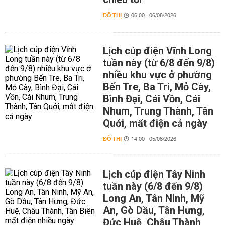
ĐÔ THỊ
06:00 | 06/08/2026
Lịch cúp điện Vĩnh Long
tuần này (từ 6/8 đến 9/8)
nhiều khu vực ở phường
Bến Tre, Ba Tri, Mỏ Cày,
Bình Đại, Cái Vồn, Cái
Nhum, Trung Thành, Tân
Quới, mất điện cả ngày
ĐÔ THỊ
14:00 | 05/08/2026
Lịch cúp điện Tây Ninh
tuần này (6/8 đến 9/8)
Long An, Tân Ninh, Mỹ
An, Gò Dầu, Tân Hưng,
Đức Huệ, Châu Thành,