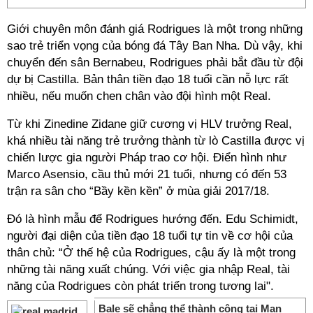
Giới chuyên môn đánh giá Rodrigues là một trong những
sao trẻ triển vọng của bóng đá Tây Ban Nha. Dù vậy, khi
chuyển đến sân Bernabeu, Rodrigues phải bắt đầu từ đội
dự bị Castilla. Bản thân tiền đạo 18 tuổi cần nỗ lực rất
nhiều, nếu muốn chen chân vào đội hình một Real.
Từ khi Zinedine Zidane giữ cương vị HLV trưởng Real,
khá nhiều tài năng trẻ trưởng thành từ lò Castilla được vị
chiến lược gia người Pháp trao cơ hội. Điển hình như
Marco Asensio, cầu thủ mới 21 tuổi, nhưng có đến 53
trận ra sân cho “Bầy kền kền” ở mùa giải 2017/18.
Đó là hình mẫu để Rodrigues hướng đến. Edu Schimidt,
người đại diện của tiền đạo 18 tuổi tự tin về cơ hội của
thân chủ: “Ở thế hệ của Rodrigues, cậu ấy là một trong
những tài năng xuất chúng. Với việc gia nhập Real, tài
năng của Rodrigues còn phát triển trong tương lai".
Bale sẽ chẳng thể thành công tại Man