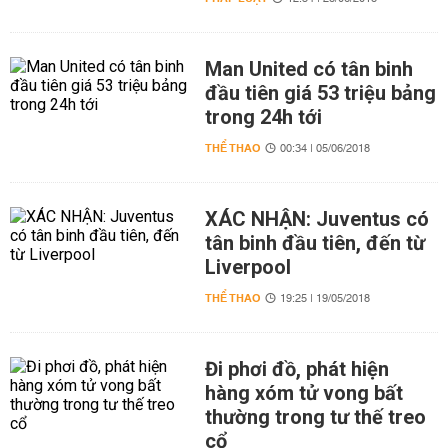
Man United có tân binh
đầu tiên giá 53 triệu bảng
trong 24h tới
THỂ THAO
00:34 | 05/06/2018
XÁC NHẬN: Juventus có
tân binh đầu tiên, đến từ
Liverpool
THỂ THAO
19:25 | 19/05/2018
Đi phơi đồ, phát hiện
hàng xóm tử vong bất
thường trong tư thế treo
cổ