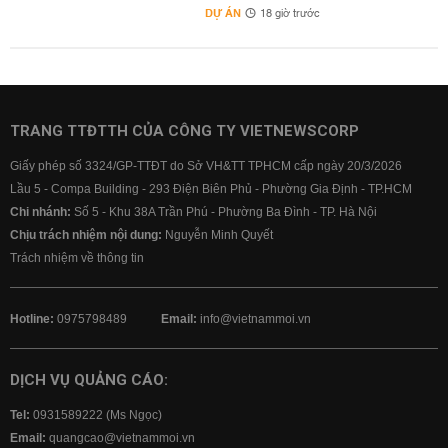
DỰ ÁN
18 giờ trước
TRANG TTĐTTH CỦA CÔNG TY VIETNEWSCORP
Giấy phép số 3324/GP-TTĐT do Sở VH&TT TPHCM cấp ngày 20/3/2026
Lầu 5 - Compa Building - 293 Điện Biên Phủ - Phường Gia Định - TP.HCM
Chi nhánh:
Số 5 - Khu 38A Trần Phú - Phường Ba Đình - TP. Hà Nội
Chịu trách nhiệm nội dung:
Nguyễn Minh Quyết
Trách nhiệm về thông tin
Hotline:
0975798489
Email:
info@vietnammoi.vn
DỊCH VỤ QUẢNG CÁO:
Tel:
0931589222 (Ms Ngọc)
Email:
quangcao@vietnammoi.vn