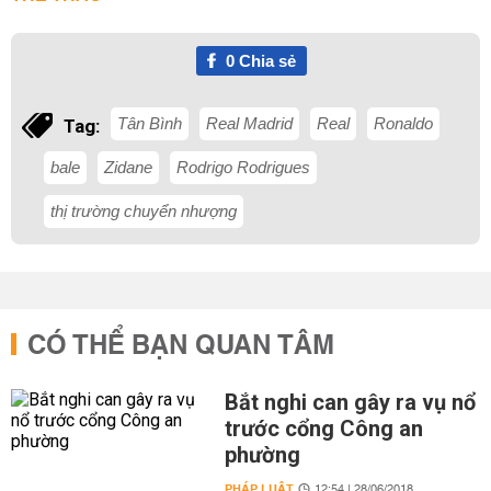
0
Chia sẻ
Tân Bình
Real Madrid
Real
Ronaldo
Tag:
bale
Zidane
Rodrigo Rodrigues
thị trường chuyển nhượng
CÓ THỂ BẠN QUAN TÂM
Bắt nghi can gây ra vụ nổ
trước cổng Công an
phường
PHÁP LUẬT
12:54 | 28/06/2018