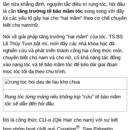
lần nữa khẳng định, nguyên tắc điều trị rụng tóc, hói đầu
là cần
tăng trưởng tế bào mầm tóc
song song với đẩy
lùi các yếu tố gây hại cho “hạt mầm” theo cơ chế chuyên
biệt cho nam/nữ.
Nói về giải pháp tăng trưởng “hạt mầm” của tóc, TS.BS
Lê Thúy Tươi bật mí, mới đây các nhà khoa học đã
nghiên cứu và phát triển thành công hai công thức mới,
chuyên biệt cho nam và cho nữ, có khả năng tác động
vào nang tóc và tế bào mầm tóc để kéo dài giai đoạn
mọc tóc tối đa theo chu trình.
Rụng tóc từng mảng nếu không kịp “cứu” tế bào mầm
tóc sẽ dẫn đến hói đầu
Đó là công thức CLI-α (Qik Hair cho nam) với sự kết
®
hợp nhóm hoạt chất quý Cynatine
, Saw Palmetto,