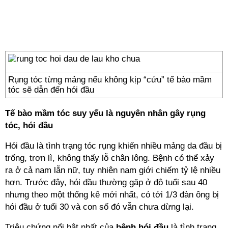
Rụng tóc từng mảng nếu không kịp “cứu” tế bào mầm
tóc sẽ dẫn đến hói đầu
Tế bào mầm tóc suy yếu là nguyên nhân gây rụng
tóc, hói đầu
Hói đầu là tình trạng tóc rụng khiến nhiều mảng da đầu bị
trống, trơn lì, không thấy lỗ chân lông. Bệnh có thể xảy
ra ở cả nam lẫn nữ, tuy nhiên nam giới chiếm tỷ lệ nhiều
hơn. Trước đây, hói đầu thường gặp ở độ tuổi sau 40
nhưng theo một thống kê mới nhất, có tới 1/3 đàn ông bị
hói đầu ở tuổi 30 và con số đó vẫn chưa dừng lại.
Triệu chứng nổi bật nhất của
bệnh hói đầu
là tình trạng