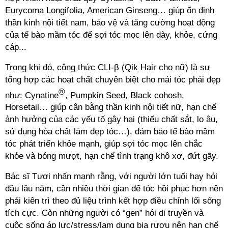
Eurycoma Longifolia, American Ginseng… giúp ổn định
thần kinh nội tiết nam, bảo vệ và tăng cường hoạt động
của tế bào mầm tóc để sợi tóc mọc lên dày, khỏe, cứng
cáp...
Trong khi đó, công thức CLI-β (Qik Hair cho nữ) là sự
tổng hợp các hoạt chất chuyên biệt cho mái tóc phái đẹp
®
như: Cynatine
, Pumpkin Seed, Black cohosh,
Horsetail… giúp cân bằng thần kinh nội tiết nữ, hạn chế
ảnh hưởng của các yếu tố gây hại (thiếu chất sắt, lo âu,
sử dụng hóa chất làm đẹp tóc…), đảm bảo tế bào mầm
tóc phát triển khỏe mạnh, giúp sợi tóc mọc lên chắc
khỏe và bóng mượt, hạn chế tình trạng khô xơ, đứt gãy.
Bác sĩ Tươi nhấn mạnh rằng, với người lớn tuổi hay hói
đầu lâu năm, cần nhiều thời gian để tóc hồi phục hơn nên
phải kiên trì theo đủ liệu trình kết hợp điều chỉnh lối sống
tích cực. Còn những người có “gen” hói di truyền và
cuộc sống áp lực/stress/lạm dụng bia rượu nên hạn chế