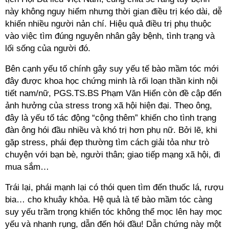
này không nguy hiểm nhưng thời gian điều trị kéo dài, dễ
khiến nhiều người nản chí. Hiệu quả điều trị phụ thuộc
vào việc tìm đúng nguyên nhân gây bệnh, tình trạng và
lối sống của người đó.
Bên cạnh yếu tố chính gây suy yếu tế bào mầm tóc mới
đây được khoa học chứng minh là rối loạn thần kinh nội
tiết nam/nữ, PGS.TS.BS Phạm Văn Hiển còn đề cập đến
ảnh hưởng của stress trong xã hội hiện đại. Theo ông,
đây là yếu tố tác động “cộng thêm” khiến cho tình trạng
đàn ông hói đầu nhiều và khó trị hơn phụ nữ. Bởi lẽ, khi
gặp stress, phái đẹp thường tìm cách giải tỏa như trò
chuyện với bạn bè, người thân; giao tiếp mạng xã hội, đi
mua sắm…
Trái lại, phái mạnh lại có thói quen tìm đến thuốc lá, rượu
bia… cho khuây khỏa. Hệ quả là tế bào mầm tóc càng
suy yếu trầm trọng khiến tóc không thể mọc lên hay mọc
yếu và nhanh rụng, dẫn đến hói đầu! Dẫn chứng này một