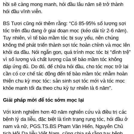
hồi sẽ càng mong manh, hói đầu lâu năm sẽ trở thành
hói đầu vĩnh viễn.
BS Tươi cũng nói thêm rằng: “Có 85-95% số lượng sợi
tóc trên đầu đang ở giai đoạn mọc (kéo dài từ 2-6 năm).
Tuy nhiên, vì tế bào mầm tóc bị suy yếu, nên chúng
không thể phát triển thành sợi tóc hoàn chỉnh và mọc lên
khỏi da đầu. Nói ngắn gọn, quá trình mọc tóc bị “đình trệ”
vì số lượng và chất lượng của tế bào mầm tóc không
đáp ứng đủ. Do đó, để chữa hói đầu, cho tóc mọc trở lại
cần có cơ chế tác động đến tế bào mầm tóc nhằm hoàn
thiện chu kỳ mọc tóc: sản sinh sợi tóc mới và tóc mọc
khỏe mạnh tối đa theo chu kỳ tự nhiên là 6 năm”.
Giải pháp mới để tóc sớm mọc lại
Với kinh nghiệm hơn 40 năm nghiên cứu và điều trị các
bệnh lý da liễu, đặc biệt là tình trạng rụng tóc, hói đầu ở
nam và nữ, PGS.TS.BS Phạm Văn Hiển, Nguyên Chủ
tịch Hội Da liễu Việt Nam, cũng chia sẻ rằng tuy bệnh