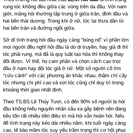
rụng tóc không đều giữa các vùng trên da đầu. Với nam
giới, mảng hói thường tập trung ở giữa trán, đỉnh đầu và
hai bên thái dương. Trong khi ở nữ, tóc lại thưa dần từ
hai bên trán và đường ngôi giữa.
Sở dĩ tình trạng hói đầu ngày càng “bùng nổ” vì phần lớn
mọi người đều nghĩ hói đầu là do di truyền, hay già đi thì
tóc phải rụng, mà đã là quy luật tạo hóa thì không thay
đổi được. Vì thế, họ cam phận và chọn cách cạo trọc
đầu ở nam hay đội tóc giả ở nữ. Một số người cố tìm
“cứu cánh” với các phương án khác nhau, thậm chí cấy
tóc nhưng chi phí cao và sợi tóc cũng chỉ duy trì trong
khoảng thời gian nhất định.
Theo TS.BS Lê Thúy Tươi, có đến 90% số người bị hói
đầu không hiểu nguyên nhân sâu xa gây bệnh nên đang
tiêu tốn rất nhiều tiền điều trị mà hói vẫn hoàn hói. Nếu
để tình trạng này kéo dài nhiều năm, khi tuổi ngày càng
cao, tế bào mầm tóc suy yếu trầm trọng thì cơ hội phục