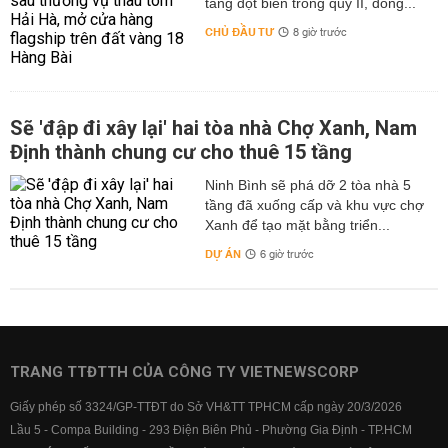
tăng đột biến trong quý II, đồng...
CHỦ ĐẦU TƯ
8 giờ trước
Sẽ 'đập đi xây lại' hai tòa nhà Chợ Xanh, Nam
Định thành chung cư cho thuê 15 tầng
Ninh Bình sẽ phá dỡ 2 tòa nhà 5
tầng đã xuống cấp và khu vực chợ
Xanh để tạo mặt bằng triển...
DỰ ÁN
6 giờ trước
TRANG TTĐTTH CỦA CÔNG TY VIETNEWSCORP
Giấy phép số 3324/GP-TTĐT do Sở VH&TT TPHCM cấp ngày 20/3/2026
Lầu 5 - Compa Building - 293 Điện Biên Phủ - Phường Gia Định - TP.HCM