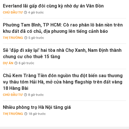
Everland lãi gấp đôi cùng kỳ nhờ dự án Vân Đồn
CHỦ ĐẦU TƯ
4 giờ trước
Phường Tam Bình, TP HCM: Cò rao phân lô bán nền trên
khu đất đã có chủ, địa phương lên tiếng cảnh báo
THỊ TRƯỜNG
5 giờ trước
Sẽ 'đập đi xây lại' hai tòa nhà Chợ Xanh, Nam Định thành
chung cư cho thuê 15 tầng
DỰ ÁN
6 giờ trước
Chủ Kem Tràng Tiền đón nguồn thu đột biến sau thương
vụ thâu tóm Hải Hà, mở cửa hàng flagship trên đất vàng
18 Hàng Bài
CHỦ ĐẦU TƯ
8 giờ trước
Nhiều phòng trọ Hà Nội tăng giá
THỊ TRƯỜNG
18 giờ trước