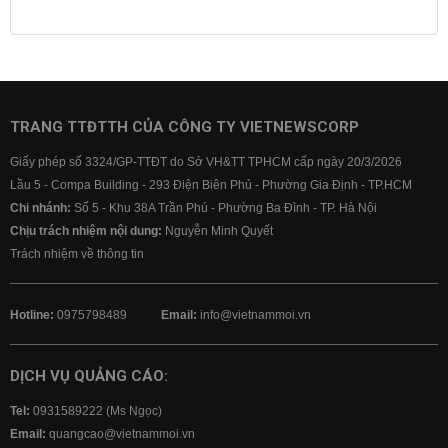
Lịch cúp điện
Lãi suất ngân hàng
Lãi suất tiết kiệm
Lãi suất tiền gửi
Lãi suất ngân hàng Agribank
Lãi suất ngân hàng Sacombank
Lãi suất ngân hàng BIDV
TRANG TTĐTTH CỦA CÔNG TY VIETNEWSCORP
Lãi suất ngân hàng Vietinbank
Giấy phép số 3324/GP-TTĐT do Sở VH&TT TPHCM cấp ngày 20/3/2026
Lãi suất ngân hàng Vietcombank
Lầu 5 - Compa Building - 293 Điện Biên Phủ - Phường Gia Định - TP.HCM
Chi nhánh:
Số 5 - Khu 38A Trần Phú - Phường Ba Đình - TP. Hà Nội
Chịu trách nhiệm nội dung:
Nguyễn Minh Quyết
Trách nhiệm về thông tin
Hotline:
0975798489
Email:
info@vietnammoi.vn
DỊCH VỤ QUẢNG CÁO:
Tel:
0931589222 (Ms Ngọc)
Email:
quangcao@vietnammoi.vn