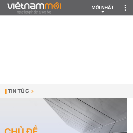
MỚI NHẤT
TIN TỨC