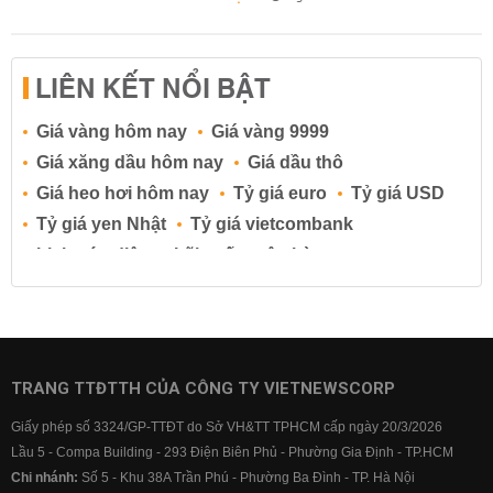
LIÊN KẾT NỔI BẬT
Giá vàng hôm nay
Giá vàng 9999
Giá xăng dầu hôm nay
Giá dầu thô
Giá heo hơi hôm nay
Tỷ giá euro
Tỷ giá USD
Tỷ giá yen Nhật
Tỷ giá vietcombank
Lịch cúp điện
Lãi suất ngân hàng
Lãi suất tiết kiệm
Lãi suất tiền gửi
Lãi suất ngân hàng Agribank
Lãi suất ngân hàng Sacombank
Lãi suất ngân hàng BIDV
TRANG TTĐTTH CỦA CÔNG TY VIETNEWSCORP
Lãi suất ngân hàng Vietinbank
Giấy phép số 3324/GP-TTĐT do Sở VH&TT TPHCM cấp ngày 20/3/2026
Lãi suất ngân hàng Vietcombank
Lầu 5 - Compa Building - 293 Điện Biên Phủ - Phường Gia Định - TP.HCM
Chi nhánh:
Số 5 - Khu 38A Trần Phú - Phường Ba Đình - TP. Hà Nội