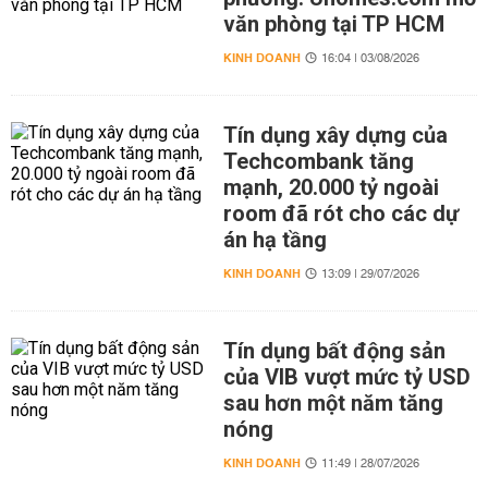
văn phòng tại TP HCM
KINH DOANH
16:04 | 03/08/2026
Tín dụng xây dựng của
Techcombank tăng
mạnh, 20.000 tỷ ngoài
room đã rót cho các dự
án hạ tầng
KINH DOANH
13:09 | 29/07/2026
Tín dụng bất động sản
của VIB vượt mức tỷ USD
sau hơn một năm tăng
nóng
KINH DOANH
11:49 | 28/07/2026