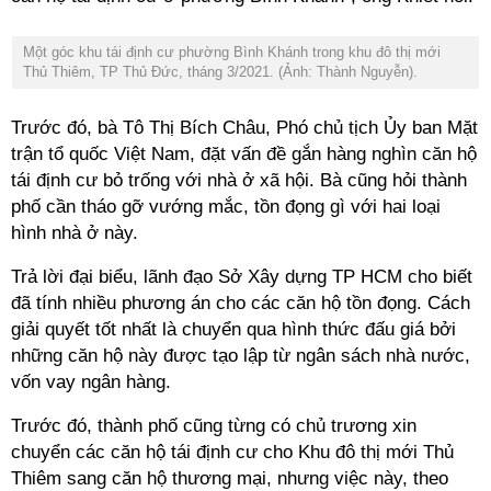
Một góc khu tái định cư phường Bình Khánh trong khu đô thị mới
Thủ Thiêm, TP Thủ Đức, tháng 3/2021. (Ảnh: Thành Nguyễn).
Trước đó, bà Tô Thị Bích Châu, Phó chủ tịch Ủy ban Mặt
trận tổ quốc Việt Nam, đặt vấn đề gắn hàng nghìn căn hộ
tái định cư bỏ trống với nhà ở xã hội. Bà cũng hỏi thành
phố cần tháo gỡ vướng mắc, tồn đọng gì với hai loại
hình nhà ở này.
Trả lời đại biểu, lãnh đạo Sở Xây dựng TP HCM cho biết
đã tính nhiều phương án cho các căn hộ tồn đọng. Cách
giải quyết tốt nhất là chuyển qua hình thức đấu giá bởi
những căn hộ này được tạo lập từ ngân sách nhà nước,
vốn vay ngân hàng.
Trước đó, thành phố cũng từng có chủ trương xin
chuyển các căn hộ tái định cư cho Khu đô thị mới Thủ
Thiêm sang căn hộ thương mại, nhưng việc này, theo