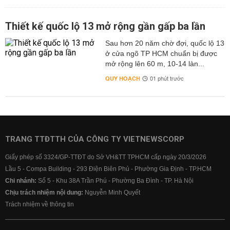
Thiết kế quốc lộ 13 mở rộng gần gấp ba lần
Sau hơn 20 năm chờ đợi, quốc lộ 13
ở cửa ngõ TP HCM chuẩn bị được
mở rộng lên 60 m, 10-14 làn...
QUY HOẠCH
01 phút trước
TRANG TTĐTTH CỦA CÔNG TY VIETNEWSCORP
Giấy phép số 3324/GP-TTĐT do Sở VH&TT TPHCM cấp ngày 20/3/2026
Lầu 5 - Compa Building - 293 Điện Biên Phủ - Phường Gia Định - TP.HCM
Chi nhánh:
Số 5 - Khu 38A Trần Phú - Phường Ba Đình - TP. Hà Nội
Chịu trách nhiệm nội dung:
Nguyễn Minh Quyết
Trách nhiệm về thông tin