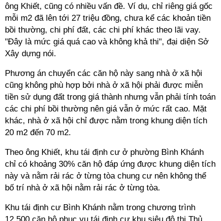
ông Khiết, cũng có nhiều vấn đề. Ví dụ, chỉ riêng giá gốc
mỗi m2 đã lên tới 27 triệu đồng, chưa kể các khoản tiền
bồi thường, chi phí đất, các chi phí khác theo lãi vay.
"Đây là mức giá quá cao và không khả thi", đại diện Sở
Xây dựng nói.
Phương án chuyển các căn hộ này sang nhà ở xã hội
cũng không phù hợp bởi nhà ở xã hội phải được miễn
tiền sử dụng đất trong giá thành nhưng vẫn phải tính toán
các chi phí bồi thường nên giá vẫn ở mức rất cao. Mặt
khác, nhà ở xã hội chỉ được nằm trong khung diện tích
20 m2 đến 70 m2.
Theo ông Khiết, khu tái định cư ở phường Bình Khánh
chỉ có khoảng 30% căn hộ đáp ứng được khung diện tích
này và nằm rải rác ở từng tòa chung cư nên không thể
bố trí nhà ở xã hội nằm rải rác ở từng tòa.
Khu tái định cư Bình Khánh nằm trong chương trình
12.500 căn hộ phục vụ tái định cư khu siêu đô thị Thủ