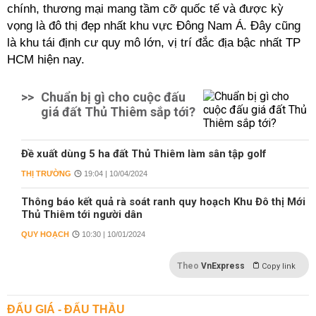
chính, thương mại mang tầm cỡ quốc tế và được kỳ
vọng là đô thị đẹp nhất khu vực Đông Nam Á. Đây cũng
là khu tái định cư quy mô lớn, vị trí đắc địa bậc nhất TP
HCM hiện nay.
>>
Chuẩn bị gì cho cuộc đấu
giá đất Thủ Thiêm sắp tới?
Đề xuất dùng 5 ha đất Thủ Thiêm làm sân tập golf
THỊ TRƯỜNG
19:04 | 10/04/2024
Thông báo kết quả rà soát ranh quy hoạch Khu Đô thị Mới
Thủ Thiêm tới người dân
QUY HOẠCH
10:30 | 10/01/2024
Theo
VnExpress
Copy link
ĐẤU GIÁ - ĐẤU THẦU