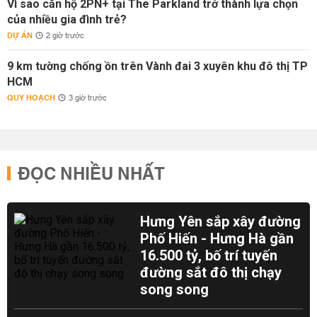
Vì sao căn hộ 2PN+ tại The Parkland trở thành lựa chọn
của nhiều gia đình trẻ?
DỰ ÁN
2 giờ trước
9 km tường chống ồn trên Vành đai 3 xuyên khu đô thị TP
HCM
QUY HOẠCH
3 giờ trước
ĐỌC NHIỀU NHẤT
Hưng Yên sắp xây đường
Phố Hiến - Hưng Hà gần
16.500 tỷ, bố trí tuyến
đường sắt đô thị chạy
song song