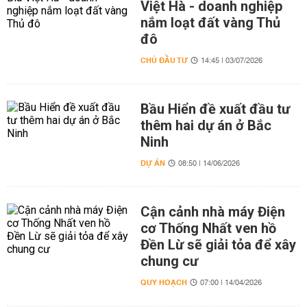
Việt Hà - doanh nghiệp
nắm loạt đất vàng Thủ
đô
CHỦ ĐẦU TƯ
14:45 | 03/07/2026
Bầu Hiển đề xuất đầu tư
thêm hai dự án ở Bắc
Ninh
DỰ ÁN
08:50 | 14/06/2026
Cận cảnh nhà máy Điện
cơ Thống Nhất ven hồ
Đền Lừ sẽ giải tỏa để xây
chung cư
QUY HOẠCH
07:00 | 14/04/2026