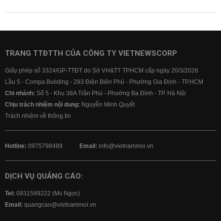
TRANG TTĐTTH CỦA CÔNG TY VIETNEWSCORP
Giấy phép số 3324/GP-TTĐT do Sở VH&TT TPHCM cấp ngày 20/3/2026
Lầu 5 - Compa Building - 293 Điện Biên Phủ - Phường Gia Định - TP.HCM
Chi nhánh:
Số 5 - Khu 38A Trần Phú - Phường Ba Đình - TP. Hà Nội
Chịu trách nhiệm nội dung:
Nguyễn Minh Quyết
Trách nhiệm về thông tin
Hotline:
0975798489
Email:
info@vietnammoi.vn
DỊCH VỤ QUẢNG CÁO:
Tel:
0931589222 (Ms Ngọc)
Email:
quangcao@vietnammoi.vn