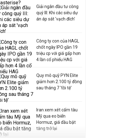
Giải ngân đầu tư công
quý III: Khi các siêu dự
án áp sát 'vạch đích'
Công ty con của HAGL
chốt ngày IPO gần 19
triệu cp với giá gấp hơn
4 lần cổ phiếu HAG
Quy mô quỹ PYN Elite
giảm hơn 2.100 tỷ đồng
sau tháng 7 ‘tồi tệ’
Iran xem xét cấm tàu
Mỹ qua eo biển
Hormuz, giá dầu bật
tăng trở lại