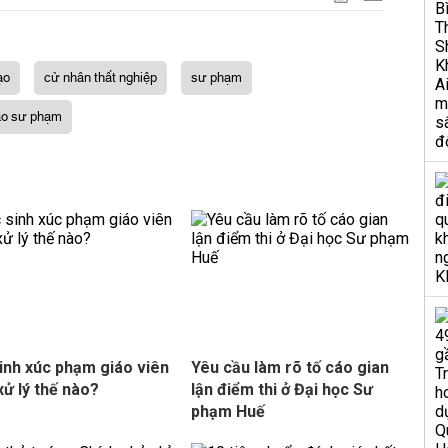
ạo
cử nhân thất nghiệp
sư phạm
ào sư phạm
inh xúc phạm giáo viên
Yêu cầu làm rõ tố cáo gian
xử lý thế nào?
lận điểm thi ở Đại học Sư
phạm Huế