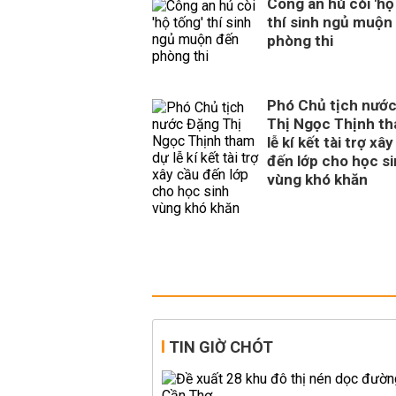
Công an hú còi 'hộ
thí sinh ngủ muộn
phòng thi
Phó Chủ tịch nướ
Thị Ngọc Thịnh t
lễ kí kết tài trợ xâ
đến lớp cho học s
vùng khó khăn
TIN GIỜ CHÓT