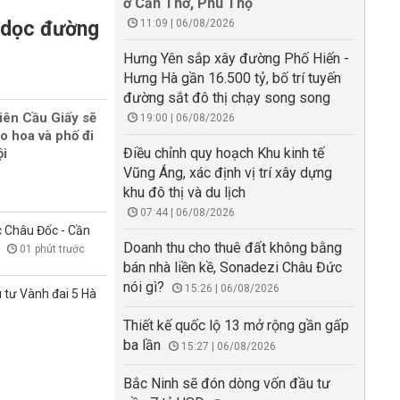
ở Cần Thơ, Phú Thọ
n dọc đường
11:09 | 06/08/2026
Hưng Yên sắp xây đường Phố Hiến -
Hưng Hà gần 16.500 tỷ, bố trí tuyến
đường sắt đô thị chạy song song
iên Cầu Giấy sẽ
19:00 | 06/08/2026
o hoa và phố đi
Điều chỉnh quy hoạch Khu kinh tế
ội
Vũng Áng, xác định vị trí xây dựng
khu đô thị và du lịch
07:44 | 06/08/2026
 Châu Đốc - Cần
Doanh thu cho thuê đất không bằng
m
01 phút trước
bán nhà liền kề, Sonadezi Châu Đức
nói gì?
15:26 | 06/08/2026
 tư Vành đai 5 Hà
Thiết kế quốc lộ 13 mở rộng gần gấp
ba lần
15:27 | 06/08/2026
Bắc Ninh sẽ đón dòng vốn đầu tư