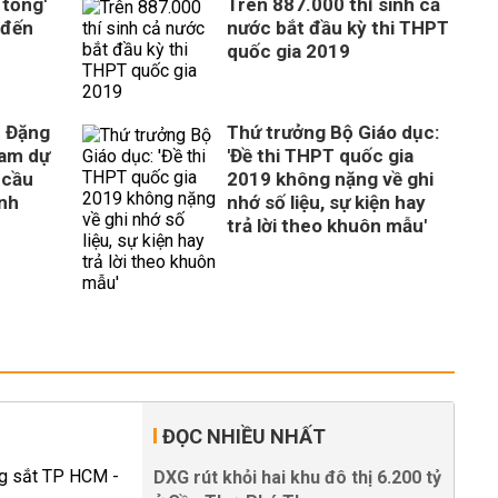
 tống'
Trên 887.000 thí sinh cả
 đến
nước bắt đầu kỳ thi THPT
quốc gia 2019
c Đặng
Thứ trưởng Bộ Giáo dục:
ham dự
'Đề thi THPT quốc gia
y cầu
2019 không nặng về ghi
inh
nhớ số liệu, sự kiện hay
trả lời theo khuôn mẫu'
ĐỌC NHIỀU NHẤT
DXG rút khỏi hai khu đô thị 6.200 tỷ