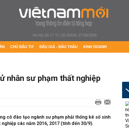
Hà Nội 30.11 °C
|
02:50AM, 07/08/2026
ÁN
CHỦ ĐẦU TƯ
ĐẤU GIÁ - ĐẤU THẦU
KINH DOANH
cử nhân sư phạm thất nghiệp
ẳng có đào tạo ngành sư phạm phải thống kê số sinh
t nghiệp các năm 2016, 2017 (tính đến 30/9).