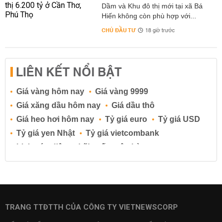
Dầm và Khu đô thị mới tại xã Bá
Hiến không còn phù hợp với...
CHỦ ĐẦU TƯ
18 giờ trước
LIÊN KẾT NỔI BẬT
Giá vàng hôm nay
Giá vàng 9999
Giá xăng dầu hôm nay
Giá dầu thô
Giá heo hơi hôm nay
Tỷ giá euro
Tỷ giá USD
Tỷ giá yen Nhật
Tỷ giá vietcombank
Lịch cúp điện
Lãi suất ngân hàng
Lãi suất tiết kiệm
Lãi suất tiền gửi
Lãi suất ngân hàng Agribank
Lãi suất ngân hàng Sacombank
Lãi suất ngân hàng BIDV
TRANG TTĐTTH CỦA CÔNG TY VIETNEWSCORP
Lãi suất ngân hàng Vietinbank