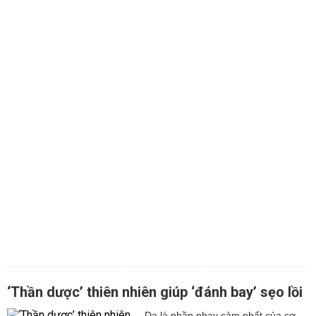
‘Thần dược’ thiên nhiên giúp ‘đánh bay’ sẹo lồi
Da là phần nhạy cảm nhất của cơ