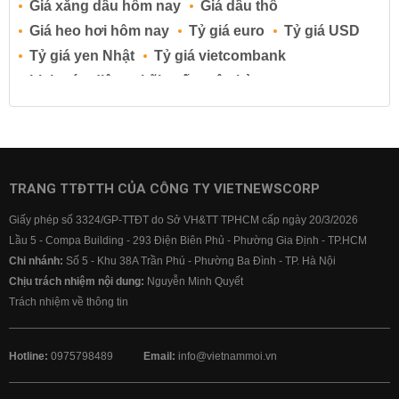
Giá xăng dầu hôm nay
Giá dầu thô
Giá heo hơi hôm nay
Tỷ giá euro
Tỷ giá USD
Tỷ giá yen Nhật
Tỷ giá vietcombank
Lịch cúp điện
Lãi suất ngân hàng
Lãi suất tiết kiệm
Lãi suất tiền gửi
Lãi suất ngân hàng Agribank
Lãi suất ngân hàng Sacombank
Lãi suất ngân hàng BIDV
TRANG TTĐTTH CỦA CÔNG TY VIETNEWSCORP
Lãi suất ngân hàng Vietinbank
Giấy phép số 3324/GP-TTĐT do Sở VH&TT TPHCM cấp ngày 20/3/2026
Lãi suất ngân hàng Vietcombank
Lầu 5 - Compa Building - 293 Điện Biên Phủ - Phường Gia Định - TP.HCM
Chi nhánh:
Số 5 - Khu 38A Trần Phú - Phường Ba Đình - TP. Hà Nội
Chịu trách nhiệm nội dung:
Nguyễn Minh Quyết
Trách nhiệm về thông tin
Hotline:
0975798489
Email:
info@vietnammoi.vn