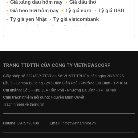
Giá xăng dầu hôm nay
Giá dầu thô
Giá heo hơi hôm nay
Tỷ giá euro
Tỷ giá USD
Tỷ giá yen Nhật
Tỷ giá vietcombank
Lịch cúp điện
Lãi suất ngân hàng
Lãi suất tiết kiệm
Lãi suất tiền gửi
Lãi suất ngân hàng Agribank
Lãi suất ngân hàng Sacombank
Lãi suất ngân hàng BIDV
TRANG TTĐTTH CỦA CÔNG TY VIETNEWSCORP
Lãi suất ngân hàng Vietinbank
Giấy phép số 3324/GP-TTĐT do Sở VH&TT TPHCM cấp ngày 20/3/2026
Lãi suất ngân hàng Vietcombank
Lầu 5 - Compa Building - 293 Điện Biên Phủ - Phường Gia Định - TP.HCM
Chi nhánh:
Số 5 - Khu 38A Trần Phú - Phường Ba Đình - TP. Hà Nội
Chịu trách nhiệm nội dung:
Nguyễn Minh Quyết
Trách nhiệm về thông tin
Hotline:
0975798489
Email:
info@vietnammoi.vn