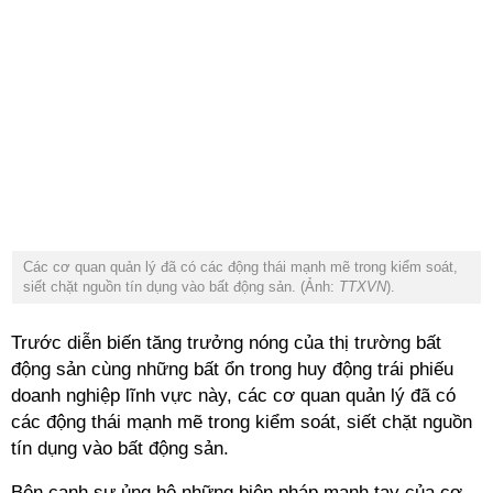
Các cơ quan quản lý đã có các động thái mạnh mẽ trong kiểm soát,
siết chặt nguồn tín dụng vào bất động sản. (Ảnh:
TTXVN
).
Trước diễn biến tăng trưởng nóng của thị trường bất
động sản cùng những bất ổn trong huy động trái phiếu
doanh nghiệp lĩnh vực này, các cơ quan quản lý đã có
các động thái mạnh mẽ trong kiểm soát, siết chặt nguồn
tín dụng vào bất động sản.
Bên cạnh sự ủng hộ những biện pháp mạnh tay của cơ