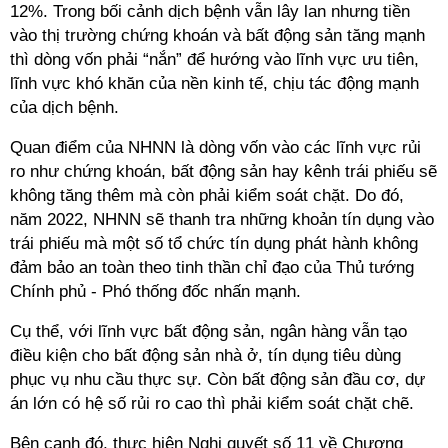
12%. Trong bối cảnh dịch bệnh vẫn lây lan nhưng tiền
vào thị trường chứng khoán và bất động sản tăng mạnh
thì dòng vốn phải “nắn” để hướng vào lĩnh vực ưu tiên,
lĩnh vực khó khăn của nền kinh tế, chịu tác động mạnh
của dịch bệnh.
Quan điểm của NHNN là dòng vốn vào các lĩnh vực rủi
ro như chứng khoán, bất động sản hay kênh trái phiếu sẽ
không tăng thêm mà còn phải kiểm soát chặt. Do đó,
năm 2022, NHNN sẽ thanh tra những khoản tín dụng vào
trái phiếu mà một số tổ chức tín dụng phát hành không
đảm bảo an toàn theo tinh thần chỉ đạo của Thủ tướng
Chính phủ - Phó thống đốc nhấn mạnh.
Cụ thể, với lĩnh vực bất động sản, ngân hàng vẫn tạo
điều kiện cho bất động sản nhà ở, tín dụng tiêu dùng
phục vụ nhu cầu thực sự. Còn bất động sản đầu cơ, dự
án lớn có hệ số rủi ro cao thì phải kiểm soát chặt chẽ.
Bên cạnh đó, thực hiện Nghị quyết số 11 về Chương