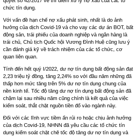
quyết số 42/2017 về thí điểm xử lý nợ xấu của các tổ
chức tín dụng.
Với vấn đề hạn chế nợ xấu phát sinh, nhất là do ảnh
hưởng của dịch Covid-19 và cho vay các dự án BOT, bất
động sản, trái phiếu của doanh nghiệp và ngân hàng là
trái chủ, Chủ tịch Quốc hội Vương Đình Huệ cũng lưu ý
cần đánh giá kỹ về trách nhiệm của các tổ chức, cơ
quan liên quan.
Tính đến hết quý I/2022, dư nợ tín dụng bất động sản đạt
2,23 triệu tỷ đồng, tăng 2,24% so với đầu năm những đã
thấp hơn mức tăng trên 5% dư nợ tín dụng chung của
nền kinh tế. Tốc độ tăng dư nợ tín dụng bất động sản đã
chậm lại sau nhiều năm cũng chính là kết quả của việc
kiểm soát, thắt chặt nguồn tiền đổ vào ngành này.
Đối với các lĩnh vực tiềm ẩn rủi ro hoặc chịu ảnh hưởng
của dịch Covid-19, NHNN đã yêu cầu các tổ chức tín
dụng kiểm soát chặt chẽ tốc độ tăng dư nợ tín dụng và