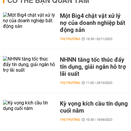
CÓ THỂ BẠN QUAN TÂM
Một Big4 chật vật xử lý
nợ của doanh nghiệp bất
động sản
THỊ TRƯỜNG
19:39 | 02/11/2023
NHNN tăng tốc thúc đẩy
tín dụng, giải ngân hỗ trợ
lãi suất
THỊ TRƯỜNG
11:05 | 29/10/2023
Kỳ vọng kích cầu tín dụng
cuối năm
THỊ TRƯỜNG
10:30 | 19/09/2023