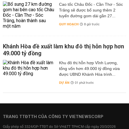
Cao tốc Châu Đốc - Cần Thơ - Sóc
Trăng sẽ được bổ sung thêm 2
tuyến đường gom dài gần 27...
QUY HOẠCH
8 giờ trước
Khánh Hòa đề xuất làm khu đô thị hỗn hợp hơn
49.000 tỷ đồng
Khu đô thị hỗn hợp Vĩnh Lương,
tổng vốn hơn 49.000 tỷ đồng vừa
được UBND Khánh Hòa trình...
DỰ ÁN
01 phút trước
TRANG TTĐTTH CỦA CÔNG TY VIETNEWSCORP
Giấy phép số 3324/GP-TTĐT do Sở VH&TT TPHCM cấp ngày 20/3/2026