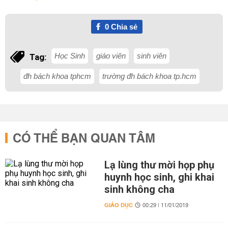
0
Chia sẻ
Học Sinh
giáo viên
sinh viên
Tag:
đh bách khoa tphcm
trường đh bách khoa tp.hcm
CÓ THỂ BẠN QUAN TÂM
Lạ lùng thư mời họp phụ
huynh học sinh, ghi khai
sinh không cha
GIÁO DỤC
00:29 | 11/01/2019