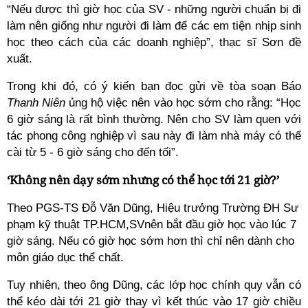
“Nếu được thì giờ học của SV - những người chuẩn bị đi
làm nên giống như người đi làm để các em tiện nhịp sinh
học theo cách của các doanh nghiệp”, thạc sĩ Sơn đề
xuất.
Trong khi đó, có ý kiến bạn đọc gửi về tòa soạn Báo
Thanh Niên
ủng hộ việc nên vào học sớm cho rằng: “Học
6 giờ sáng là rất bình thường. Nên cho SV làm quen với
tác phong công nghiệp vì sau này đi làm nhà máy có thể
cài từ 5 - 6 giờ sáng cho đến tối”.
‘Không nên dạy sớm nhưng có thể học tới 21 giờ?’
Theo PGS-TS Đỗ Văn Dũng, Hiệu trưởng Trường ĐH Sư
phạm kỹ thuật TP.HCM,SVnên bắt đầu giờ học vào lúc 7
giờ sáng. Nếu có giờ học sớm hơn thì chỉ nên dành cho
môn giáo dục thể chất.
Tuy nhiên, theo ông Dũng, các lớp học chính quy vẫn có
thể kéo dài tới 21 giờ thay vì kết thúc vào 17 giờ chiều