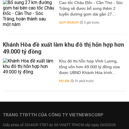
Cao tốc Châu Đốc - Cần Thơ - Sóc
Trăng sẽ được bổ sung thêm 2
tuyến đường gom dài gần 27...
QUY HOẠCH
5 giờ trước
Khánh Hòa đề xuất làm khu đô thị hỗn hợp hơn
49.000 tỷ đồng
Khu đô thị hỗn hợp Vĩnh Lương,
tổng vốn hơn 49.000 tỷ đồng vừa
được UBND Khánh Hòa trình...
DỰ ÁN
01 phút trước
TRANG TTĐTTH CỦA CÔNG TY VIETNEWSCORP
Giấy phép số 3324/GP-TTĐT do Sở VH&TT TPHCM cấp ngày 20/3/2026