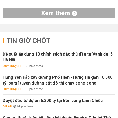
Xem thêm
TIN GIỜ CHÓT
Đề xuất áp dụng 10 chính sách đặc thù đầu tư Vành đai 5
Hà Nội
QUY HOẠCH
01 phút trước
Hưng Yên sắp xây đường Phố Hiến - Hưng Hà gần 16.500
tỷ, bố trí tuyến đường sắt đô thị chạy song song
QUY HOẠCH
01 phút trước
Duyệt đầu tư dự án 6.200 tỷ tại Bến cảng Liên Chiểu
DỰ ÁN
01 phút trước
Keppel thoái toàn bộ vốn khỏi dự án Empire City tại Thủ