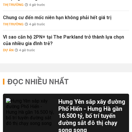
THỊ TRƯỜNG
4 giờ trước
Chung cư đến mốc niên hạn không phải hết giá trị
THỊ TRƯỜNG
4 giờ trước
Vì sao căn hộ 2PN+ tại The Parkland trở thành lựa chọn
của nhiều gia đình trẻ?
DỰ ÁN
4 giờ trước
ĐỌC NHIỀU NHẤT
Hưng Yên sắp xây đường
Phố Hiến - Hưng Hà gần
16.500 tỷ, bố trí tuyến
đường sắt đô thị chạy
song song