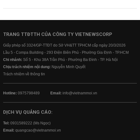
TRANG TTĐTTH CỦA CÔNG TY VIETNEWSCORP
Giấy phép số 3324/GP-TTĐT do Sở VH&TT TPHCM cấp ngày 20/3/2026
Lầu 5 - Compa Building - 293 Điện Biên Phủ - Phường Gia Định - TP.HCM
Chi nhánh:
Số 5 - Khu 38A Trần Phú - Phường Ba Đình - TP. Hà Nội
Chịu trách nhiệm nội dung:
Nguyễn Minh Quyết
Trách nhiệm về thông tin
Hotline:
0975798489
Email:
info@vietnammoi.vn
DỊCH VỤ QUẢNG CÁO:
Tel:
0931589222 (Ms Ngọc)
Email:
quangcao@vietnammoi.vn