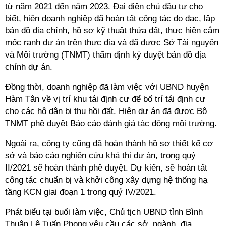
từ năm 2021 đến năm 2023. Đại diện chủ đầu tư cho
biết, hiện doanh nghiệp đã hoàn tất công tác đo đạc, lập
bản đồ địa chính, hồ sơ kỹ thuật thửa đất, thực hiện cắm
mốc ranh dự án trên thực địa và đã được Sở Tài nguyên
và Môi trường (TNMT) thẩm định ký duyệt bản đồ địa
chính dự án.
Đồng thời, doanh nghiệp đã làm việc với UBND huyện
Hàm Tân về vị trí khu tái định cư để bố trí tái định cư
cho các hộ dân bị thu hồi đất. Hiện dự án đã được Bộ
TNMT phê duyệt Báo cáo đánh giá tác động môi trường.
Ngoài ra, công ty cũng đã hoàn thành hồ sơ thiết kế cơ
sở và báo cáo nghiên cứu khả thi dự án, trong quý
II/2021 sẽ hoàn thành phê duyệt. Dự kiến, sẽ hoàn tất
công tác chuẩn bị và khởi công xây dựng hệ thống hạ
tầng KCN giai đoạn 1 trong quý IV/2021.
Phát biểu tại buổi làm việc, Chủ tịch UBND tỉnh Bình
Thuận Lê Tuấn Phong yêu cầu các sở, ngành, địa