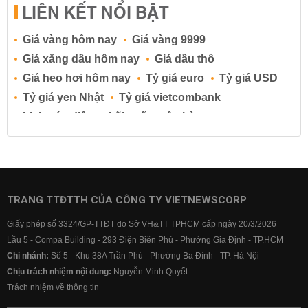
LIÊN KẾT NỔI BẬT
Giá vàng hôm nay
Giá vàng 9999
Giá xăng dầu hôm nay
Giá dầu thô
Giá heo hơi hôm nay
Tỷ giá euro
Tỷ giá USD
Tỷ giá yen Nhật
Tỷ giá vietcombank
Lịch cúp điện
Lãi suất ngân hàng
Lãi suất tiết kiệm
Lãi suất tiền gửi
Lãi suất ngân hàng Agribank
Lãi suất ngân hàng Sacombank
Lãi suất ngân hàng BIDV
TRANG TTĐTTH CỦA CÔNG TY VIETNEWSCORP
Lãi suất ngân hàng Vietinbank
Giấy phép số 3324/GP-TTĐT do Sở VH&TT TPHCM cấp ngày 20/3/2026
Lãi suất ngân hàng Vietcombank
Lầu 5 - Compa Building - 293 Điện Biên Phủ - Phường Gia Định - TP.HCM
Chi nhánh:
Số 5 - Khu 38A Trần Phú - Phường Ba Đình - TP. Hà Nội
Chịu trách nhiệm nội dung:
Nguyễn Minh Quyết
Trách nhiệm về thông tin