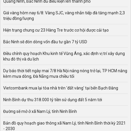
Quảng Ninh, Bắc Ninh đủ điều kiện lên thành phố
Giá vàng hôm nay 6/8: Vàng SJC, vàng nhẫn tiếp đà tăng mạnh 2,3
triệu đồng/lượng
Hiện trạng chung cư 23 Hàng Tre trước cơ hội được cải tạo
Bắc Ninh sẽ đón dòng vốn đầu tư gần 7 tỷ USD
Điều chỉnh quy hoạch Khu kinh tế Vũng Áng, xác định vị trí xây dựng
khu đô thị và du lịch
Dự báo thời tiết ngày mai 7/8 Hà Nội nắng nóng trở lại, TP HCM nắng
kèm mưa dông, Đà Nẵng mưa chiều tối
Vietcombank mua lại tòa nhà trên 'đất vàng' tại bến Bạch Đằng
Ninh Bình dự thu 318.000 tỷ tiền sử dụng đất 5 năm tới
Đường sẽ mở ở xã Nam Lý, tỉnh Ninh Bình
Bản đồ quy hoạch giao thông xã Nam Lý, tỉnh Ninh Bình thời kỳ 2021
- 2030