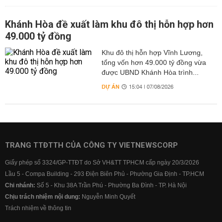
Khánh Hòa đề xuất làm khu đô thị hỗn hợp hơn
49.000 tỷ đồng
Khu đô thị hỗn hợp Vĩnh Lương,
tổng vốn hơn 49.000 tỷ đồng vừa
được UBND Khánh Hòa trình...
DỰ ÁN
15:04 | 07/08/2026
TRANG TTĐTTH CỦA CÔNG TY VIETNEWSCORP
Giấy phép số 3324/GP-TTĐT do Sở VH&TT TPHCM cấp ngày 20/3/2026
Lầu 5 - Compa Building - 293 Điện Biên Phủ - Phường Gia Định - TP.HCM
Chi nhánh:
Số 5 - Khu 38A Trần Phú - Phường Ba Đình - TP. Hà Nội
Chịu trách nhiệm nội dung:
Nguyễn Minh Quyết
Trách nhiệm về thông tin