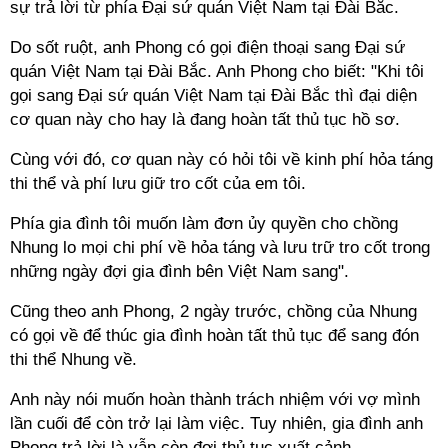
sự trả lời từ phía Đại sứ quán Việt Nam tại Đài Bắc.
Do sốt ruột, anh Phong có gọi điện thoại sang Đại sứ
quán Việt Nam tại Đài Bắc. Anh Phong cho biết: "Khi tôi
gọi sang Đại sứ quán Việt Nam tại Đài Bắc thì đại diện
cơ quan này cho hay là đang hoàn tất thủ tục hồ sơ.
Cùng với đó, cơ quan này có hỏi tôi về kinh phí hỏa táng
thi thể và phí lưu giữ tro cốt của em tôi.
Phía gia đình tôi muốn làm đơn ủy quyền cho chồng
Nhung lo mọi chi phí về hỏa táng và lưu trữ tro cốt trong
những ngày đợi gia đình bên Việt Nam sang".
Cũng theo anh Phong, 2 ngày trước, chồng của Nhung
có gọi về để thúc gia đình hoàn tất thủ tục để sang đón
thi thể Nhung về.
Anh này nói muốn hoàn thành trách nhiệm với vợ mình
lần cuối để còn trở lại làm việc. Tuy nhiên, gia đình anh
Phong trả lời là vẫn còn đợi thủ tục xuất cảnh.