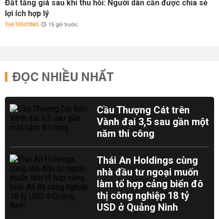
Đất tăng giá sau khi thu hồi: Người dân cần được chia sẻ
lợi ích hợp lý
THỊ TRƯỜNG
15 giờ trước
ĐỌC NHIỀU NHẤT
Cầu Thượng Cát trên
Vành đai 3,5 sau gần một
năm thi công
Thái An Holdings cùng
nhà đầu tư ngoại muốn
làm tổ hợp cảng biển đô
thị công nghiệp 18 tỷ
USD ở Quảng Ninh