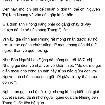
Đến nay, mọi chi phí để chuẩn bị đón thi thể chị Nguyễn
Thị Kim Nhung về vẫn còn gặp khó khăn.
Gia đình anh Phong đang phải cố gắng chạy đi vay
mượn để đủ số tiền sang Trung Quốc.
Vì vậy, gia đình anh Phong rất mong nhận được sự hỗ
trợ từ các ngành chức năng để mau chóng đón thi thể
người thân về quê hương.
Như Báo Người Lao Động đã thông tin, tối 18/7, chị
Nhung gọi điện về nhà, với vẻ khẩn thiết: "Mẹ ơi, mẹ gọi
điện thoại cho công an bên này trình báo giùm con với.
Người chú chồng của con giữ hết giấy tờ tùy thân của
con rồi".
Nghe con gọi, bà Lệ sốt ruột nhưng không biết phải giải
quyết ra sao, đành nhờ người quen của chị Nhung bên
Trung Quốc liên hệ giúp.