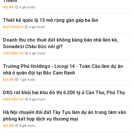
Thiêm
DỰ ÁN
4 giờ trước
Thiết kế quốc lộ 13 mở rộng gần gấp ba lần
QUY HOẠCH
4 giờ trước
Doanh thu cho thuê đất không bằng bán nhà liền kề,
Sonadezi Châu Đức nói gì?
CHỦ ĐẦU TƯ
4 giờ trước
Trường Phú Holdings - Licogi 14 - Toàn Cầu làm dự án
nhà ở quân đội tại Bắc Cam Ranh
DỰ ÁN
7 giờ trước
DXG rút khỏi hai khu đô thị 6.200 tỷ ở Cần Thơ, Phú Thọ
CHỦ ĐẦU TƯ
8 giờ trước
Hà Nội chuyển đổi đất Tây Tựu làm dự án trung tâm văn
phòng kết hợp dịch vụ thương mại
DỰ ÁN
8 giờ trước