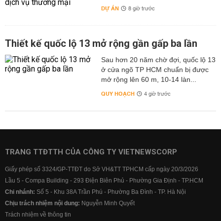
DỰ ÁN
8 giờ trước
Thiết kế quốc lộ 13 mở rộng gần gấp ba lần
Sau hơn 20 năm chờ đợi, quốc lộ 13
ở cửa ngõ TP HCM chuẩn bị được
mở rộng lên 60 m, 10-14 làn...
QUY HOẠCH
4 giờ trước
TRANG TTĐTTH CỦA CÔNG TY VIETNEWSCORP
Giấy phép số 3324/GP-TTĐT do Sở VH&TT TPHCM cấp ngày 20/3/2026
Lầu 5 - Compa Building - 293 Điện Biên Phủ - Phường Gia Định - TP.HCM
Chi nhánh:
Số 5 - Khu 38A Trần Phú - Phường Ba Đình - TP. Hà Nội
Chịu trách nhiệm nội dung:
Nguyễn Minh Quyết
Trách nhiệm về thông tin