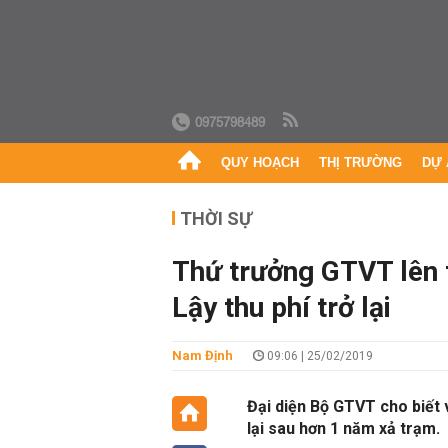
0975798489
QUY HOẠCH
THỊ TRƯỜNG
DỰ 
THỜI SỰ
Thứ trưởng GTVT lên 
Lậy thu phí trở lại
Nam Định
09:06 | 25/02/2019
Đại diện Bộ GTVT cho biết 
lại sau hơn 1 năm xả trạm.