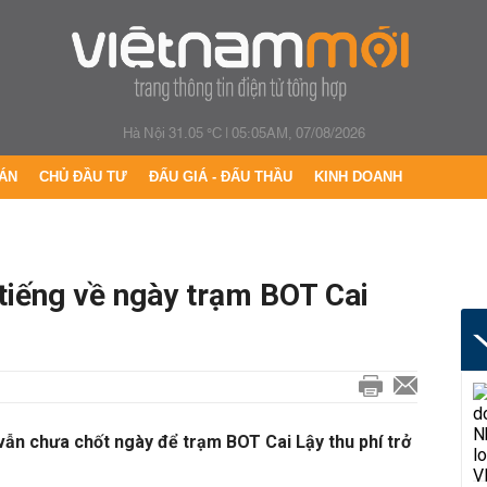
Hà Nội 31.05 °C
|
05:05AM, 07/08/2026
ÁN
CHỦ ĐẦU TƯ
ĐẤU GIÁ - ĐẤU THẦU
KINH DOANH
tiếng về ngày trạm BOT Cai
vẫn chưa chốt ngày để trạm BOT Cai Lậy thu phí trở