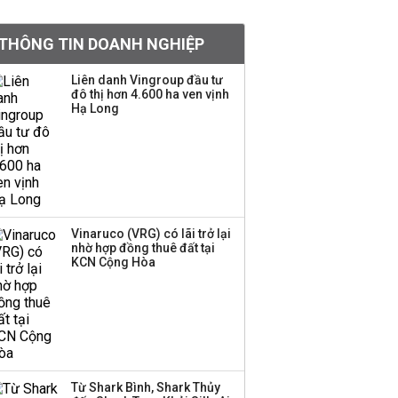
Việt Nam muốn phát
THÔNG TIN DOANH NGHIỆP
triển quỹ hưu trí: Từ tiết
kiệm gia đình thành
Liên danh Vingroup đầu tư
nguồn cấp vốn dài hạn
đô thị hơn 4.600 ha ven vịnh
và kinh nghiệm từ
Hạ Long
Malaysia
Quy mô quỹ PYN Elite
giảm hơn 2.100 tỷ đồng
sau tháng 7 ‘tồi tệ’
Vinaruco (VRG) có lãi trở lại
nhờ hợp đồng thuê đất tại
Iran xem xét cấm tàu
KCN Cộng Hòa
Mỹ qua eo biển
Hormuz, giá dầu bật
tăng trở lại
Thành viên HĐQT
VPBankS xin từ nhiệm
Từ Shark Bình, Shark Thủy