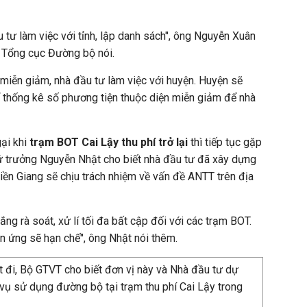
 tư làm việc với tỉnh, lập danh sách", ông Nguyễn Xuân
 Tổng cục Đường bộ nói.
 miễn giảm, nhà đầu tư làm việc với huyện. Huyện sẽ
ể thống kê số phương tiện thuộc diện miễn giảm để nhà
gại khi
trạm BOT Cai Lậy thu phí trở lại
thì tiếp tục gặp
Thứ trưởng Nguyễn Nhật cho biết nhà đầu tư đã xây dựng
Tiền Giang sẽ chịu trách nhiệm về vấn đề ANTT trên địa
ng rà soát, xử lí tối đa bất cập đối với các trạm BOT.
ản ứng sẽ hạn chế", ông Nhật nói thêm.
t đi, Bộ GTVT cho biết đơn vị này và Nhà đầu tư dự
 vụ sử dụng đường bộ tại trạm thu phí Cai Lậy trong