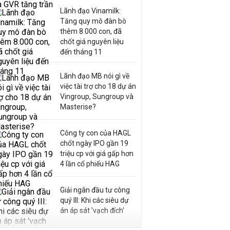
Lãnh đạo Vinamilk:
Tăng quy mô đàn bò
thêm 8.000 con, đã
chốt giá nguyên liệu
đến tháng 11
Lãnh đạo MB nói gì về
việc tài trợ cho 18 dự án
Vingroup, Sungroup và
Masterise?
Công ty con của HAGL
chốt ngày IPO gần 19
triệu cp với giá gấp hơn
4 lần cổ phiếu HAG
Giải ngân đầu tư công
quý III: Khi các siêu dự
án áp sát 'vạch đích'