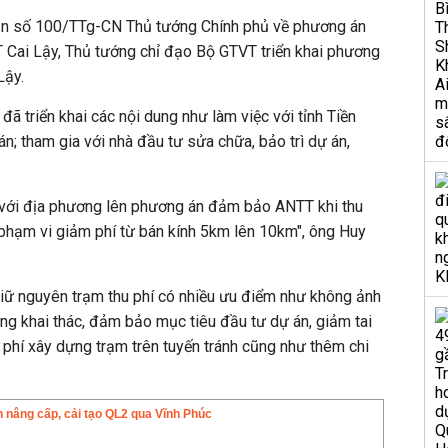
ản số 100/TTg-CN Thủ tướng Chính phủ về phương án
OT Cai Lậy, Thủ tướng chỉ đạo Bộ GTVT triển khai phương
Lậy.
đã triển khai các nội dung như làm việc với tỉnh Tiền
n; tham gia với nhà đầu tư sửa chữa, bảo trì dự án,
 với địa phương lên phương án đảm bảo ANTT khi thu
 phạm vi giảm phí từ bán kính 5km lên 10km", ông Huy
iữ nguyên trạm thu phí có nhiều ưu điểm như không ảnh
g khai thác, đảm bảo mục tiêu đầu tư dự án, giảm tai
i phí xây dựng trạm trên tuyến tránh cũng như thêm chi
 nâng cấp, cải tạo QL2 qua Vĩnh Phúc