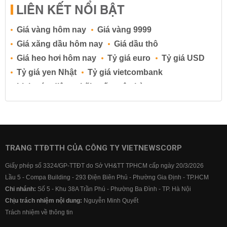
LIÊN KẾT NỔI BẬT
Giá vàng hôm nay
Giá vàng 9999
Giá xăng dầu hôm nay
Giá dầu thô
Giá heo hơi hôm nay
Tỷ giá euro
Tỷ giá USD
Tỷ giá yen Nhật
Tỷ giá vietcombank
Lịch cúp điện
Lãi suất ngân hàng
Lãi suất tiết kiệm
Lãi suất tiền gửi
Lãi suất ngân hàng Agribank
Lãi suất ngân hàng Sacombank
Lãi suất ngân hàng BIDV
TRANG TTĐTTH CỦA CÔNG TY VIETNEWSCORP
Lãi suất ngân hàng Vietinbank
Giấy phép số 3324/GP-TTĐT do Sở VH&TT TPHCM cấp ngày 20/3/2026
Lãi suất ngân hàng Vietcombank
Lầu 5 - Compa Building - 293 Điện Biên Phủ - Phường Gia Định - TP.HCM
Chi nhánh:
Số 5 - Khu 38A Trần Phú - Phường Ba Đình - TP. Hà Nội
Chịu trách nhiệm nội dung:
Nguyễn Minh Quyết
Trách nhiệm về thông tin