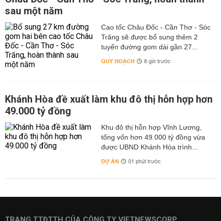
sau một năm
Cao tốc Châu Đốc - Cần Thơ - Sóc
Trăng sẽ được bổ sung thêm 2
tuyến đường gom dài gần 27...
QUY HOẠCH
8 giờ trước
Khánh Hòa đề xuất làm khu đô thị hỗn hợp hơn
49.000 tỷ đồng
Khu đô thị hỗn hợp Vĩnh Lương,
tổng vốn hơn 49.000 tỷ đồng vừa
được UBND Khánh Hòa trình...
DỰ ÁN
01 phút trước
TRANG TTĐTTH CỦA CÔNG TY VIETNEWSCORP