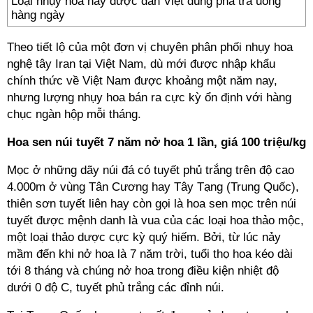
Loại nhụy hoa này được dân Việt dùng pha trà uống
hàng ngày
Theo tiết lộ của một đơn vị chuyên phân phối nhụy hoa
nghệ tây Iran tại Việt Nam, dù mới được nhập khẩu
chính thức về Việt Nam được khoảng một năm nay,
nhưng lượng nhụy hoa bán ra cực kỳ ổn định với hàng
chục ngàn hộp mỗi tháng.
Hoa sen núi tuyết 7 năm nở hoa 1 lần, giá 100 triệu/kg
Mọc ở những dãy núi đá có tuyết phủ trắng trên độ cao
4.000m ở vùng Tân Cương hay Tây Tạng (Trung Quốc),
thiên sơn tuyết liên hay còn gọi là hoa sen mọc trên núi
tuyết được mệnh danh là vua của các loại hoa thảo mộc,
một loại thảo dược cực kỳ quý hiếm. Bởi, từ lúc nảy
mầm đến khi nở hoa là 7 năm trời, tuổi thọ hoa kéo dài
tới 8 tháng và chúng nở hoa trong điều kiện nhiệt độ
dưới 0 độ C, tuyết phủ trắng các đỉnh núi.