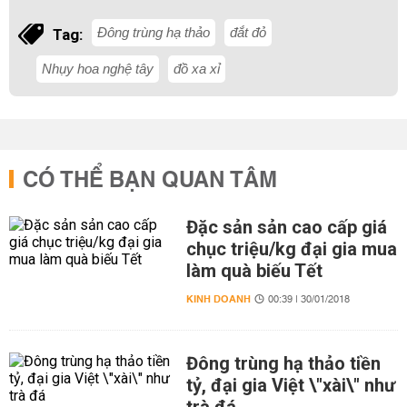
Đông trùng hạ thảo
đắt đỏ
Tag:
Nhụy hoa nghệ tây
đồ xa xỉ
CÓ THỂ BẠN QUAN TÂM
Đặc sản sản cao cấp giá
chục triệu/kg đại gia mua
làm quà biếu Tết
KINH DOANH
00:39 | 30/01/2018
Đông trùng hạ thảo tiền
tỷ, đại gia Việt \"xài\" như