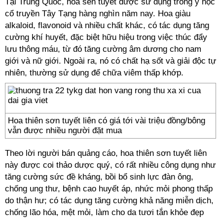
Tại Trung Quốc, hoa sen tuyết được sử dụng trong y học
cổ truyền Tây Tạng hàng nghìn năm nay. Hoa giàu
alkaloid, flavonoid và nhiều chất khác, có tác dụng tăng
cường khí huyết, đặc biệt hữu hiệu trong việc thúc đẩy
lưu thông máu, từ đó tăng cường âm dương cho nam
giới và nữ giới. Ngoài ra, nó có chất hạ sốt và giải độc tự
nhiên, thường sử dụng để chữa viêm thấp khớp.
Hoa thiên sơn tuyết liên có giá tới vài triệu đồng/bông
vẫn được nhiều người đặt mua
Theo lời người bán quảng cáo, hoa thiên sơn tuyết liên
này được coi thảo dược quý, có rất nhiều công dụng như
tăng cường sức đề kháng, bồi bổ sinh lực đàn ông,
chống ung thư, bệnh cao huyết áp, nhức mỏi phong thấp
do thận hư; có tác dụng tăng cường khả năng miễn dịch,
chống lão hóa, mệt mỏi, làm cho da tươi tắn khỏe đẹp