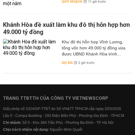
QUY HOẠCH
11 giờ trước
Khánh Hòa đề xuất làm khu đô thị hỗn hợp hơn
49.000 tỷ đồng
Khu đô thị hỗn hợp Vĩnh Lương,
tổng vốn hơn 49.000 tỷ đồng vừa
được UBND Khánh Hòa trình...
DỰ ÁN
2 giờ trước
TRANG TTĐTTH CỦA CÔNG TY VIETNEWSCORP
Giấy phép số 3324/GP-TTĐT do Sở VH&TT TPHCM cấp ngày 20/3/2026
Lầu 5 - Compa Building - 293 Điện Biên Phủ - Phường Gia Định - TP.HCM
Chi nhánh:
Số 5 - Khu 38A Trần Phú - Phường Ba Đình - TP. Hà Nội
Chịu trách nhiệm nội dung:
Nguyễn Minh Quyết