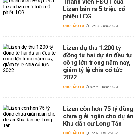
Thành viên HĐQT của
Lizen bán ra 5 triệu cổ
phiếu LCG
CHỦ ĐẦU TƯ
12:13 | 20/06/2023
Lizen dự thu 1.200 tỷ
đồng từ hai dự án đầu tư
công lớn trong năm nay,
giảm tỷ lệ chia cổ tức
2022
CHỦ ĐẦU TƯ
07:24 | 19/04/2023
Lizen còn hơn 75 tỷ đồng
chưa giải ngân cho dự án
Khu dân cư Long Tân
CHỦ ĐẦU TƯ
15:07 | 08/12/2022