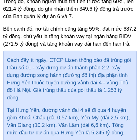
Trong đó, khoản người mua trả tiền trước tăng 60%, lên
621,4 tỷ đồng, do ghi nhận thêm 349,6 tỷ đồng trả trước
của Ban quản lý dự án 6 và 7.
Bên cạnh đó, nợ tài chính cũng tăng 59%, đạt mức 687,2
tỷ đồng, chủ yếu là tăng khoản vay tại ngân hàng BIDV
(271,5 tỷ đồng) và tăng khoản vay dài hạn đến hạn trả.
Cách đây ít ngày, CTCP Lizen thông báo đã trúng gói
thầu số 01 - xây dựng dự án thành phần 2.2, xây
dựng đường song hành (đường đô thị) địa phận tỉnh
Hưng Yên thuộc tuyến đường vành đai 4 - vùng Thủ
đô Hà Nội. Giá trúng thầu của gói thầu là 1.253 tỷ
đồng.
Tại Hưng Yên, đường vành đai 4 sẽ đi qua 4 huyện
gồm Khoái Châu (dài 0,57 km), Yên Mỹ (dài 2,5 km),
Văn Giang (10,2 km), Văn Lâm (dài 6,6 km). Tổng
mức đầu tư dự án qua Hưng Yên là 5.245 tỷ đồng.