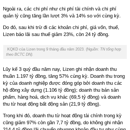
Ngoài ra, các chi phí như chi phí tài chính và chi phí
quản lý cũng tăng lần lượt 3% và 14% so với cùng kỳ.
Do đó, sau khi trừ đi các khoản chi phí, giá vốn, thuế,
Lizen báo lãi sau thuế giảm 23%, còn 24 tỷ đồng.
KQKD của Lizen trong 9 tháng đầu năm 2023. (Nguồn:
TN tổng hợp
theo BCTC DN).
Lũy kế 3 quý đầu năm nay, Lizen ghi nhận doanh thu
thuần 1.197 tỷ đồng, tăng 57% cùng kỳ. Doanh thu trong
kỳ của doanh nghiệp được đóng góp bởi doanh thu các
hộ đồng xây dựng (1.106 tỷ đồng); doanh thu bán sản
phẩm, hàng hoá, dịch vụ khác (69,5 tỷ đồng) và doanh
thu từ hoạt động bất động sản (21,9 tỷ đồng).
Trong khi đó, doanh thu từ hoạt động tài chính trong kỳ
cũng giảm 97% còn gần 7,7 tỷ đồng, do không ghi nhận
214,4 tỷ đồng lãi chuyển nhượng khoản đầu tư như cùng