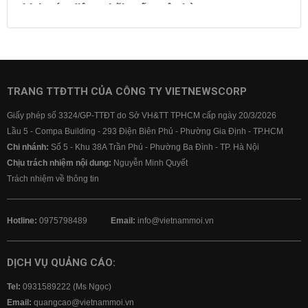
Lịch cúp điện
Lãi suất ngân hàng
Lãi suất tiết kiệm
Lãi suất tiền gửi
Lãi suất ngân hàng Agribank
Lãi suất ngân hàng Sacombank
Lãi suất ngân hàng BIDV
TRANG TTĐTTH CỦA CÔNG TY VIETNEWSCORP
Lãi suất ngân hàng Vietinbank
Giấy phép số 3324/GP-TTĐT do Sở VH&TT TPHCM cấp ngày 20/3/2026
Lãi suất ngân hàng Vietcombank
Lầu 5 - Compa Building - 293 Điện Biên Phủ - Phường Gia Định - TP.HCM
Chi nhánh:
Số 5 - Khu 38A Trần Phú - Phường Ba Đình - TP. Hà Nội
Chịu trách nhiệm nội dung:
Nguyễn Minh Quyết
Trách nhiệm về thông tin
Hotline:
0975798489
Email:
info@vietnammoi.vn
DỊCH VỤ QUẢNG CÁO:
Tel:
0931589222 (Ms Ngọc)
Email:
quangcao@vietnammoi.vn