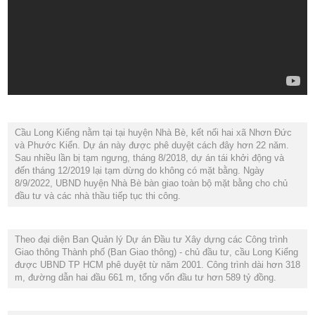
Cầu Long Kiểng nằm tại tại huyện Nhà Bè, kết nối hai xã Nhơn Đức
và Phước Kiển. Dự án này được phê duyệt cách đây hơn 22 năm.
Sau nhiều lần bị tạm ngưng, tháng 8/2018, dự án tái khởi động và
đến tháng 12/2019 lại tạm dừng do không có mặt bằng. Ngày
8/9/2022, UBND huyện Nhà Bè bàn giao toàn bộ mặt bằng cho chủ
đầu tư và các nhà thầu tiếp tục thi công.
Theo đại diện Ban Quản lý Dự án Đầu tư Xây dựng các Công trình
Giao thông Thành phố (Ban Giao thông) - chủ đầu tư, cầu Long Kiểng
được UBND TP HCM phê duyệt từ năm 2001. Công trình dài hơn 318
m, đường dẫn hai đầu 661 m, tổng vốn đầu tư hơn 589 tỷ đồng.