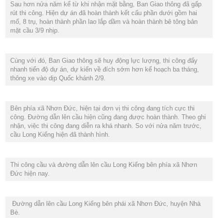
Sau hơn nửa năm kể từ khi nhận mặt bằng, Ban Giao thông đã gấp
rút thi công. Hiện dự án đã hoàn thành kết cấu phần dưới gồm hai
mố, 8 trụ, hoàn thành phần lao lắp dầm và hoàn thành bê tông bản
mặt cầu 3/9 nhịp.
Cùng với đó, Ban Giao thông sẽ huy động lực lượng, thi công đẩy
nhanh tiến độ dự án, dự kiến về đích sớm hơn kế hoạch ba tháng,
thông xe vào dịp Quốc khánh 2/9.
Bên phía xã Nhơn Đức, hiện tại đơn vị thi công đang tích cực thi
công. Đường dẫn lên cầu hiện cũng đang được hoàn thành. Theo ghi
nhận, việc thi công đang diễn ra khá nhanh. So với nửa năm trước,
cầu Long Kiểng hiện đã thành hình.
Thi công cầu và đường dẫn lên cầu Long Kiểng bên phía xã Nhơn
Đức hiện nay.
Đường dẫn lên cầu Long Kiểng bên phái xã Nhơn Đức, huyện Nhà
Bè.