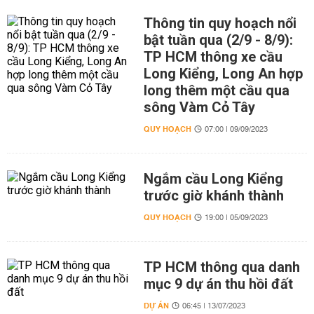
Thông tin quy hoạch nổi
bật tuần qua (2/9 - 8/9):
TP HCM thông xe cầu
Long Kiểng, Long An hợp
long thêm một cầu qua
sông Vàm Cỏ Tây
QUY HOẠCH
07:00 | 09/09/2023
Ngắm cầu Long Kiểng
trước giờ khánh thành
QUY HOẠCH
19:00 | 05/09/2023
TP HCM thông qua danh
mục 9 dự án thu hồi đất
DỰ ÁN
06:45 | 13/07/2023