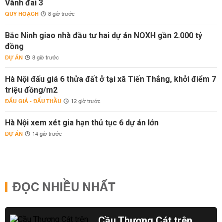
Vành đai 3
QUY HOẠCH
8 giờ trước
Bắc Ninh giao nhà đầu tư hai dự án NOXH gần 2.000 tỷ
đồng
DỰ ÁN
8 giờ trước
Hà Nội đấu giá 6 thửa đất ở tại xã Tiến Thắng, khởi điểm 7
triệu đồng/m2
ĐẤU GIÁ - ĐẤU THẦU
12 giờ trước
Hà Nội xem xét gia hạn thủ tục 6 dự án lớn
DỰ ÁN
14 giờ trước
ĐỌC NHIỀU NHẤT
Cầu Thượng Cát trên