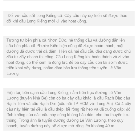
Đối với cầu sắt Long Kiểng cũ. Cây cầu này dự kiến sẽ được tháo
dỡ khi cầu Long Kiểng mới đi vào hoạt động.
Tương tự bên phía xã Nhơn Đức, hệ thống cầu và đường dẫn lên
cầu bên phía xã Phước Kiển hiện cũng đã được hoàn thành, mặt
đường đã được trải đá dăm. Hiện cả hai đầu cầu đều đang được chủ
đầu tư đẩy nhanh thi công. Cầu Long Kiểng khi hoàn thành và đi vào
hoạt động, có thể xem là động lực để ba cây cầu còn lại sớm được
triển khai xây dựng, nhằm đảm bảo lưu thông trên tuyến Lê Văn
Lương.
Hiện tại, bên cạnh cầu Long Kiểng, nằm trên trục đường Lê Văn
Lương (huyện Nhà Bè) còn có ba cây cầu khác là cầu Rạch Đỉa; cầu
Rạch Tôm và cầu Rạch Dơi (cầu nối TP HCM với Long An). Cả 4 cây
cầu này hiện tại đều là cầu thép, bề rộng rất hẹp và đã xuống cấp; độ
tĩnh không của các cầu này cũng không bảo đảm cho tàu thuyền lưu
thông. Trong ảnh là tuyến đường đường Lê Văn Lương, theo quy
hoạch, tuyến đường này sẽ được mở rộng lên khoảng 40 m.