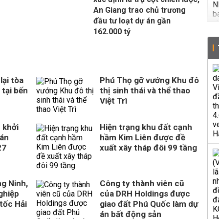
An Giang trao chủ trương
đầu tư loạt dự án gần
162.000 tỷ
ại tòa
Phú Thọ gỡ vướng Khu đô
 tại bến
thị sinh thái và thể thao
Việt Trì
 khởi
Hiện trạng khu đất cạnh
 án
hầm Kim Liên được đề
27
xuất xây tháp đôi 99 tầng
ng Ninh,
Công ty thành viên cũ
ghiệp
của DRH Holdings được
tốc Hải
giao đất Phú Quốc làm dự
án bất động sản