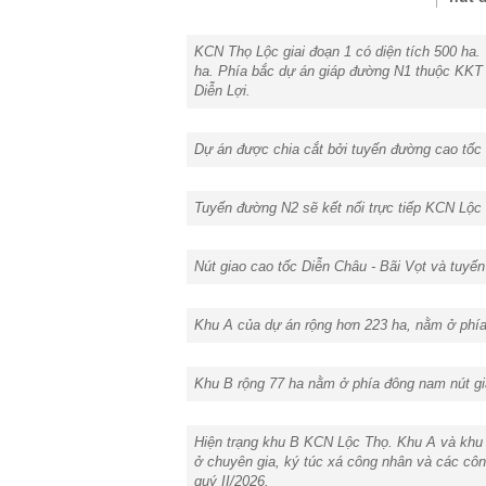
KCN Thọ Lộc giai đoạn 1 có diện tích 500 ha.
ha. Phía bắc dự án giáp đường N1 thuộc KKT 
Diễn Lợi.
Dự án được chia cắt bởi tuyến đường cao tốc 
Tuyến đường N2 sẽ kết nối trực tiếp KCN Lộc
Nút giao cao tốc Diễn Châu - Bãi Vọt và tuyến
Khu A của dự án rộng hơn 223 ha, nằm ở phía
Khu B rộng 77 ha nằm ở phía đông nam nút gi
Hiện trạng khu B KCN Lộc Thọ. Khu A và khu B
ở chuyên gia, ký túc xá công nhân và các công
quý II/2026.