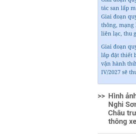
tác san lấp m
Giai đoạn qu
thông, mạng 
liên lạc, thu
Giai đoạn quý
lắp đặt thiết
vận hành thử
IV/2027 sẽ th
>>
Hình ảnh
Nghi Sơn
Châu trư
thông x