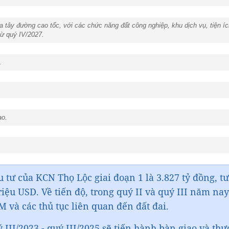
 tây đường cao tốc, với các chức năng đất công nghiệp, khu dịch vụ, tiện íc
từ quý IV/2027.
.
ao.
 tư của KCN Thọ Lộc giai đoạn 1 là 3.827 tỷ đồng, 
iệu USD. Về tiến độ, trong quý II và quý III năm na
 và các thủ tục liên quan đến đất đai.
 III/2023 - quý III/2025 sẽ tiến hành bàn giao và th