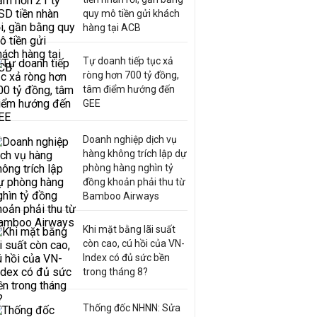
quy mô tiền gửi khách
hàng tại ACB
Tự doanh tiếp tục xả
ròng hơn 700 tỷ đồng,
tâm điểm hướng đến
GEE
Doanh nghiệp dịch vụ
hàng không trích lập dự
phòng hàng nghìn tỷ
đồng khoản phải thu từ
Bamboo Airways
Khi mặt bằng lãi suất
còn cao, cú hồi của VN-
Index có đủ sức bền
trong tháng 8?
Thống đốc NHNN: Sửa