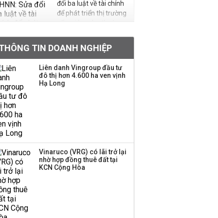
đổi ba luật về tài chính
để phát triển thị trường
vốn, giảm phụ thuộc
vào ngân hàng
THÔNG TIN DOANH NGHIỆP
Quan chức Fed: 'Đã đến
lúc tăng lãi suất, người
Liên danh Vingroup đầu tư
dân vẫn bám trụ được
đô thị hơn 4.600 ha ven vịnh
Hạ Long
thôi'
Khối ngoại mua ròng
hơn 530 tỷ đồng cổ
phiếu 'họ Vin'
Vinaruco (VRG) có lãi trở lại
nhờ hợp đồng thuê đất tại
Doanh nghiệp điện sở
KCN Cộng Hòa
hữu gần 25.000 tỷ đồng
tài sản tiếp tục kiện
toàn nhân sự cấp cao
Con dâu tỷ phú Hồ