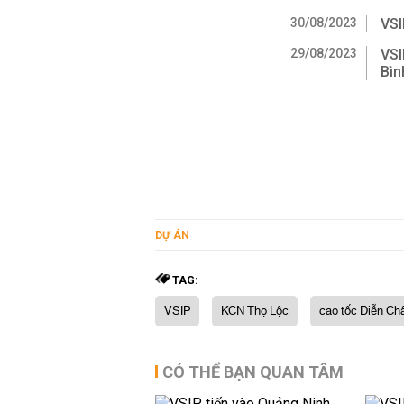
30/08/2023
VSI
29/08/2023
VSI
Bìn
DỰ ÁN
TAG:
VSIP
KCN Thọ Lộc
cao tốc Diễn Châ
CÓ THỂ BẠN QUAN TÂM