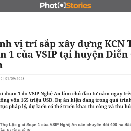
N
CHỦ ĐẦU TƯ
ĐẤU GIÁ - ĐẤU THẦU
KINH DOANH
nh vị trí sắp xây dựng KCN 
ạn 1 của VSIP tại huyện Diễn
n
0 | 01/09/2023
ai đoạn 1 do VSIP Nghệ An làm chủ đầu tư nằm ngay trê
 tổng vốn 165 triệu USD. Dự án hiện đang trong quá trìn
tục pháp lý, dự kiến có thể triển khai thi công và thu hú
Thọ Lộc giai đoạn 1 của VSIP Nghệ An cần chuyển đổi 400 ha đất 
đầu tư từ quý IV