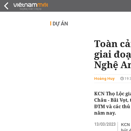
QUY HOẠCH
THỊ TRƯỜNG
DỰ Á
DỰ ÁN
Toàn cả
giai đo
Nghệ A
Hoàng Huy
19:3
KCN Thọ Lộc gi
Châu - Bãi Vọt,
ĐTM và các thủ 
năm nay.
13/03/2023
KCN 
hút 