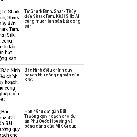
Hùng Anh làm Chủ tịch
Từ Shark Bình, Shark Thủy
Hàng không Hải Âu
đến Shark Tam, Khải Silk: Ai
cũng muốn lấn sân bất động
sản
Bắc Ninh điều chỉnh quy
hoạch khu công nghiệp của
KBC
Hơn 49ha đất gần Bãi
Trường quy hoạch cho dự
án Phú Quốc Housing và
bóng dáng của MIK Group