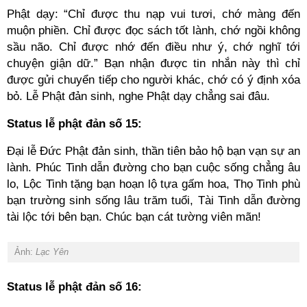
Phật dạy: “Chỉ được thu nạp vui tươi, chớ màng đến
muộn phiền. Chỉ được đọc sách tốt lành, chớ ngồi không
sầu não. Chỉ được nhớ đến điều như ý, chớ nghĩ tới
chuyện giận dữ.” Bạn nhận được tin nhắn này thì chỉ
được gửi chuyển tiếp cho người khác, chớ có ý định xóa
bỏ. Lễ Phật đản sinh, nghe Phật dạy chẳng sai đâu.
Status lễ phật đản số 15:
Đại lễ Đức Phật đản sinh, thần tiên bảo hộ bạn vạn sự an
lành. Phúc Tinh dẫn đường cho bạn cuộc sống chẳng âu
lo, Lộc Tinh tặng bạn hoạn lộ tựa gấm hoa, Thọ Tinh phù
bạn trường sinh sống lâu trăm tuổi, Tài Tinh dẫn đường
tài lộc tới bên bạn. Chúc bạn cát tường viên mãn!
Ảnh:
Lạc Yên
Status lễ phật đản số 16: