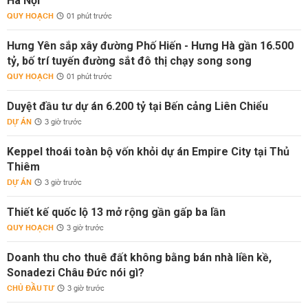
Hà Nội
QUY HOẠCH
01 phút trước
Hưng Yên sắp xây đường Phố Hiến - Hưng Hà gần 16.500
tỷ, bố trí tuyến đường sắt đô thị chạy song song
QUY HOẠCH
01 phút trước
Duyệt đầu tư dự án 6.200 tỷ tại Bến cảng Liên Chiểu
DỰ ÁN
3 giờ trước
Keppel thoái toàn bộ vốn khỏi dự án Empire City tại Thủ
Thiêm
DỰ ÁN
3 giờ trước
Thiết kế quốc lộ 13 mở rộng gần gấp ba lần
QUY HOẠCH
3 giờ trước
Doanh thu cho thuê đất không bằng bán nhà liền kề,
Sonadezi Châu Đức nói gì?
CHỦ ĐẦU TƯ
3 giờ trước