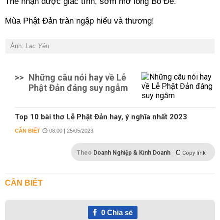
Thể nhận được giác tính, sớm mở lòng Bồ Đề.
Mùa Phật Đản tràn ngập hiểu và thương!
Ảnh:
Lạc Yên
>>
Những câu nói hay về Lễ
Phật Đản đáng suy ngẫm
Top 10 bài thơ Lễ Phật Đản hay, ý nghĩa nhất 2023
CẦN BIẾT
08:00 | 25/05/2023
Theo
Doanh Nghiệp & Kinh Doanh
Copy link
CẦN BIẾT
0
Chia sẻ