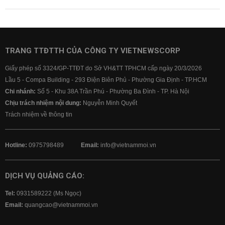
TRANG TTĐTTH CỦA CÔNG TY VIETNEWSCORP
Giấy phép số 3324/GP-TTĐT do Sở VH&TT TPHCM cấp ngày 20/3/2026
Lầu 5 - Compa Building - 293 Điện Biên Phủ - Phường Gia Định - TP.HCM
Chi nhánh:
Số 5 - Khu 38A Trần Phú - Phường Ba Đình - TP. Hà Nội
Chịu trách nhiệm nội dung:
Nguyễn Minh Quyết
Trách nhiệm về thông tin
Hotline:
0975798489
Email:
info@vietnammoi.vn
DỊCH VỤ QUẢNG CÁO:
Tel:
0931589222 (Ms Ngọc)
Email:
quangcao@vietnammoi.vn