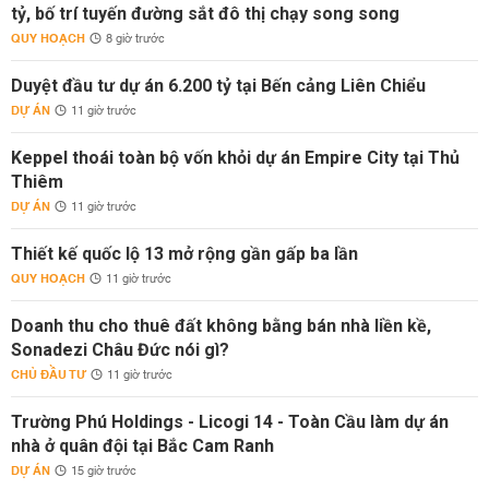
tỷ, bố trí tuyến đường sắt đô thị chạy song song
QUY HOẠCH
8 giờ trước
Duyệt đầu tư dự án 6.200 tỷ tại Bến cảng Liên Chiểu
DỰ ÁN
11 giờ trước
Keppel thoái toàn bộ vốn khỏi dự án Empire City tại Thủ
Thiêm
DỰ ÁN
11 giờ trước
Thiết kế quốc lộ 13 mở rộng gần gấp ba lần
QUY HOẠCH
11 giờ trước
Doanh thu cho thuê đất không bằng bán nhà liền kề,
Sonadezi Châu Đức nói gì?
CHỦ ĐẦU TƯ
11 giờ trước
Trường Phú Holdings - Licogi 14 - Toàn Cầu làm dự án
nhà ở quân đội tại Bắc Cam Ranh
DỰ ÁN
15 giờ trước