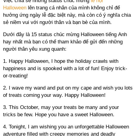
Việc chia sẻ những status chúc mừng
lễ hội
Halloween
lên trang cá nhân của mình không chỉ để
hưởng ứng ngày lễ đặc biệt này, mà còn có ý nghĩa chia
sẻ niềm vui với người thân và bạn bè của mình.
Dưới đây là 15 status chúc mừng Halloween tiếng Anh
hay nhất mà bạn có thể tham khảo để gửi đến những
người thân yêu xung quanh:
1. Happy Halloween, I hope the holiday crawls with
happiness and is spooked with a lot of fun! Enjoy trick-
or-treating!
2. I wave my wand and put on my cape and wish you lots
of treats coming your way. Happy Halloween!
3. This October, may your treats be many and your
tricks be few. Hope you have a sweet Halloween.
4. Tonight, I am wishing you an unforgettable Halloween
adventure filled with creepy memories and deadly