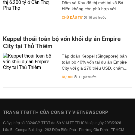
Dầm và Khu đô thị mới tại xã Bá
Hiến không còn phù hợp với...
CHỦ ĐẦU TƯ
16 giờ trước
Keppel thoái toàn bộ vốn khỏi dự án Empire
City tại Thủ Thiêm
Tập đoàn Keppel (Singapore) bán
toàn bộ 40% vốn tại dự án Empire
City với giá 270 triệu USD, chấm...
DỰ ÁN
11 giờ trước
TRANG TTĐTTH CỦA CÔNG TY VIETNEWSCORP
Giấy phép số 3324/GP-TTĐT do Sở VH&TT TPHCM cấp ngày 20/3/2026
Lầu 5 - Compa Building - 293 Điện Biên Phủ - Phường Gia Định - TP.HCM