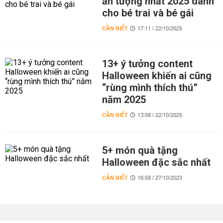
ấn tượng nhất 2025 dành
cho bé trai và bé gái
CẦN BIẾT
17:11 | 22/10/2025
13+ ý tưởng content
Halloween khiến ai cũng
“rùng mình thích thú”
năm 2025
CẦN BIẾT
13:58 | 22/10/2025
5+ món quà tặng
Halloween đặc sắc nhất
CẦN BIẾT
16:58 | 27/10/2023