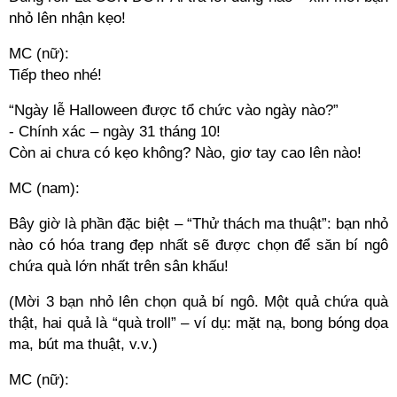
nhỏ lên nhận kẹo!
MC (nữ):
Tiếp theo nhé!
“Ngày lễ Halloween được tổ chức vào ngày nào?”
- Chính xác – ngày 31 tháng 10!
Còn ai chưa có kẹo không? Nào, giơ tay cao lên nào!
MC (nam):
Bây giờ là phần đặc biệt – “Thử thách ma thuật”: bạn nhỏ
nào có hóa trang đẹp nhất sẽ được chọn để săn bí ngô
chứa quà lớn nhất trên sân khấu!
(Mời 3 bạn nhỏ lên chọn quả bí ngô. Một quả chứa quà
thật, hai quả là “quà troll” – ví dụ: mặt nạ, bong bóng dọa
ma, bút ma thuật, v.v.)
MC (nữ):