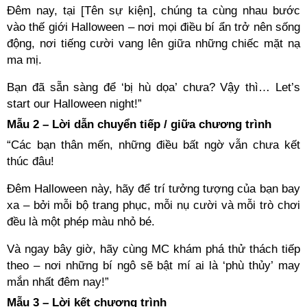
Đêm nay, tại [Tên sự kiện], chúng ta cùng nhau bước
vào thế giới Halloween – nơi mọi điều bí ẩn trở nên sống
động, nơi tiếng cười vang lên giữa những chiếc mặt nạ
ma mị.
Bạn đã sẵn sàng để ‘bị hù dọa’ chưa? Vậy thì… Let’s
start our Halloween night!”
Mẫu 2 – Lời dẫn chuyển tiếp / giữa chương trình
“Các bạn thân mến, những điều bất ngờ vẫn chưa kết
thúc đâu!
Đêm Halloween này, hãy để trí tưởng tượng của bạn bay
xa – bởi mỗi bộ trang phục, mỗi nụ cười và mỗi trò chơi
đều là một phép màu nhỏ bé.
Và ngay bây giờ, hãy cùng MC khám phá thử thách tiếp
theo – nơi những bí ngô sẽ bật mí ai là ‘phù thủy’ may
mắn nhất đêm nay!”
Mẫu 3 – Lời kết chương trình