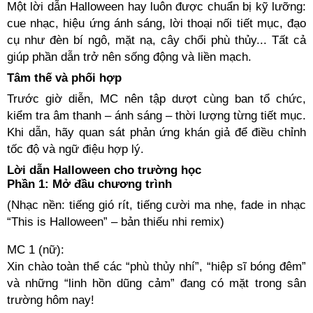
Một lời dẫn Halloween hay luôn được chuẩn bị kỹ lưỡng:
cue nhạc, hiệu ứng ánh sáng, lời thoại nối tiết mục, đạo
cụ như đèn bí ngô, mặt nạ, cây chổi phù thủy... Tất cả
giúp phần dẫn trở nên sống động và liền mạch.
Tâm thế và phối hợp
Trước giờ diễn, MC nên tập dượt cùng ban tổ chức,
kiểm tra âm thanh – ánh sáng – thời lượng từng tiết mục.
Khi dẫn, hãy quan sát phản ứng khán giả để điều chỉnh
tốc độ và ngữ điệu hợp lý.
Lời dẫn Halloween cho trường học
Phần 1: Mở đầu chương trình
(Nhạc nền: tiếng gió rít, tiếng cười ma nhẹ, fade in nhạc
“This is Halloween” – bản thiếu nhi remix)
MC 1 (nữ):
Xin chào toàn thể các “phù thủy nhí”, “hiệp sĩ bóng đêm”
và những “linh hồn dũng cảm” đang có mặt trong sân
trường hôm nay!