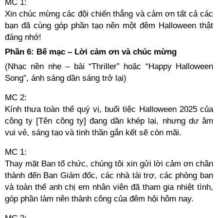
MC 1:
Xin chúc mừng các đội chiến thắng và cảm ơn tất cả các
bạn đã cùng góp phần tạo nên một đêm Halloween thật
đáng nhớ!
Phần 6: Bế mạc – Lời cảm ơn và chúc mừng
(Nhạc nền nhẹ – bài “Thriller” hoặc “Happy Halloween
Song”, ánh sáng dần sáng trở lại)
MC 2:
Kính thưa toàn thể quý vị, buổi tiệc Halloween 2025 của
công ty [Tên công ty] đang dần khép lại, nhưng dư âm
vui vẻ, sáng tạo và tinh thần gắn kết sẽ còn mãi.
MC 1:
Thay mặt Ban tổ chức, chúng tôi xin gửi lời cảm ơn chân
thành đến Ban Giám đốc, các nhà tài trợ, các phòng ban
và toàn thể anh chị em nhân viên đã tham gia nhiệt tình,
góp phần làm nên thành công của đêm hội hôm nay.