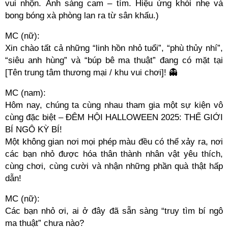
vui nhộn. Ánh sáng cam – tím. Hiệu ứng khói nhẹ và
bong bóng xà phòng lan ra từ sân khấu.)
MC (nữ):
Xin chào tất cả những “linh hồn nhỏ tuổi”, “phù thủy nhí”,
“siêu anh hùng” và “búp bê ma thuật” đang có mặt tại
[Tên trung tâm thương mại / khu vui chơi]! 👻
MC (nam):
Hôm nay, chúng ta cùng nhau tham gia một sự kiện vô
cùng đặc biệt – ĐÊM HỘI HALLOWEEN 2025: THẾ GIỚI
BÍ NGÔ KỲ BÍ!
Một không gian nơi mọi phép màu đều có thể xảy ra, nơi
các bạn nhỏ được hóa thân thành nhân vật yêu thích,
cùng chơi, cùng cười và nhận những phần quà thật hấp
dẫn!
MC (nữ):
Các bạn nhỏ ơi, ai ở đây đã sẵn sàng “truy tìm bí ngô
ma thuật” chưa nào?