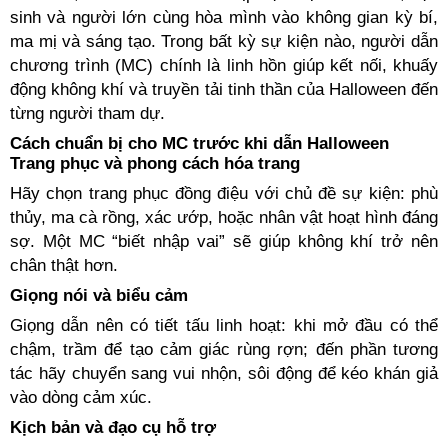
sinh và người lớn cùng hòa mình vào không gian kỳ bí,
ma mị và sáng tạo. Trong bất kỳ sự kiện nào, người dẫn
chương trình (MC) chính là linh hồn giúp kết nối, khuấy
động không khí và truyền tải tinh thần của Halloween đến
từng người tham dự.
Cách chuẩn bị cho MC trước khi dẫn Halloween
Trang phục và phong cách hóa trang
Hãy chọn trang phục đồng điệu với chủ đề sự kiện: phù
thủy, ma cà rồng, xác ướp, hoặc nhân vật hoạt hình đáng
sợ. Một MC “biết nhập vai” sẽ giúp không khí trở nên
chân thật hơn.
Giọng nói và biểu cảm
Giọng dẫn nên có tiết tấu linh hoạt: khi mở đầu có thể
chậm, trầm để tạo cảm giác rùng rợn; đến phần tương
tác hãy chuyển sang vui nhộn, sôi động để kéo khán giả
vào dòng cảm xúc.
Kịch bản và đạo cụ hỗ trợ