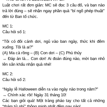
Luật chơi rất đơn giản: MC sẽ đọc 3 câu đố, và bạn nào
trả lời đúng – sẽ nhận ngay phần quà “bí ngô phép thuật”
đến từ Ban tổ chức.
MC 1:
Câu hỏi số 1:
“Tôi có đôi cánh dơi, ngủ vào ban ngày, thức khi đêm
xuống. Tôi là ai?”
(A) Ma cà rồng – (B) Con dơi – (C) Phù thủy
→ Đáp án là… Con dơi! Ai đoán đúng nào, mời bạn nhỏ
lên sân khấu nhận quà nhé!
MC 2:
Câu hỏi số 2:
“Ngày lễ Halloween diễn ra vào ngày nào trong năm?”
→ Chính xác rồi! Ngày 31 tháng 10!
Các bạn giỏi quá! Một tràng pháo tay cho tất cả những
“thám tử nhí” thông minh nhất đêm nay nào!