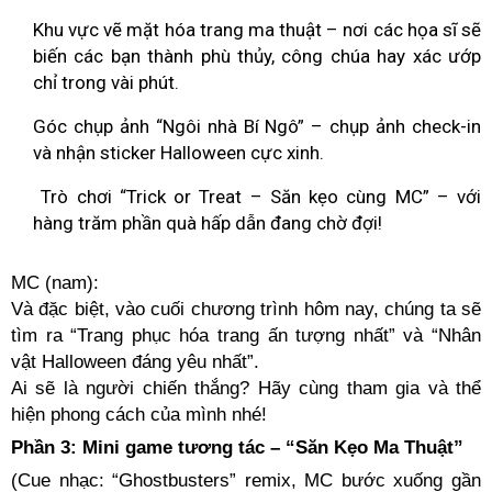
Khu vực vẽ mặt hóa trang ma thuật – nơi các họa sĩ sẽ
biến các bạn thành phù thủy, công chúa hay xác ướp
chỉ trong vài phút.
Góc chụp ảnh “Ngôi nhà Bí Ngô” – chụp ảnh check-in
và nhận sticker Halloween cực xinh.
Trò chơi “Trick or Treat – Săn kẹo cùng MC” – với
hàng trăm phần quà hấp dẫn đang chờ đợi!
MC (nam):
Và đặc biệt, vào cuối chương trình hôm nay, chúng ta sẽ
tìm ra “Trang phục hóa trang ấn tượng nhất” và “Nhân
vật Halloween đáng yêu nhất”.
Ai sẽ là người chiến thắng? Hãy cùng tham gia và thể
hiện phong cách của mình nhé!
Phần 3: Mini game tương tác – “Săn Kẹo Ma Thuật”
(Cue nhạc: “Ghostbusters” remix, MC bước xuống gần