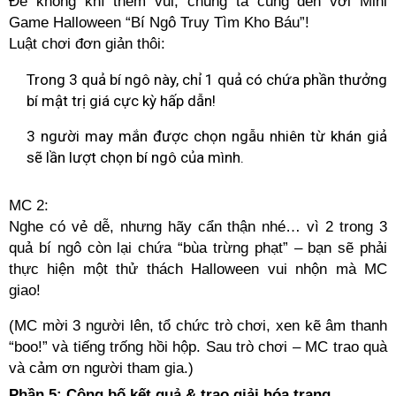
Để không khí thêm vui, chúng ta cùng đến với Mini
Game Halloween “Bí Ngô Truy Tìm Kho Báu”!
Luật chơi đơn giản thôi:
Trong 3 quả bí ngô này, chỉ 1 quả có chứa phần thưởng
bí mật trị giá cực kỳ hấp dẫn!
3 người may mắn được chọn ngẫu nhiên từ khán giả
sẽ lần lượt chọn bí ngô của mình.
MC 2:
Nghe có vẻ dễ, nhưng hãy cẩn thận nhé… vì 2 trong 3
quả bí ngô còn lại chứa “bùa trừng phạt” – bạn sẽ phải
thực hiện một thử thách Halloween vui nhộn mà MC
giao!
(MC mời 3 người lên, tổ chức trò chơi, xen kẽ âm thanh
“boo!” và tiếng trống hồi hộp. Sau trò chơi – MC trao quà
và cảm ơn người tham gia.)
Phần 5: Công bố kết quả & trao giải hóa trang