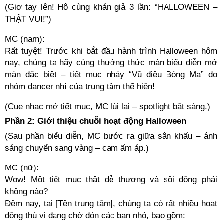
(Giơ tay lên! Hô cùng khán giả 3 lần: “HALLOWEEN –
THẬT VUI!”)
MC (nam):
Rất tuyệt! Trước khi bắt đầu hành trình Halloween hôm
nay, chúng ta hãy cùng thưởng thức màn biểu diễn mở
màn đặc biệt – tiết mục nhảy “Vũ điệu Bóng Ma” do
nhóm dancer nhí của trung tâm thể hiện!
(Cue nhạc mở tiết mục, MC lùi lại – spotlight bật sáng.)
Phần 2: Giới thiệu chuỗi hoạt động Halloween
(Sau phần biểu diễn, MC bước ra giữa sân khấu – ánh
sáng chuyển sang vàng – cam ấm áp.)
MC (nữ):
Wow! Một tiết mục thật dễ thương và sôi động phải
không nào?
Đêm nay, tại [Tên trung tâm], chúng ta có rất nhiều hoạt
động thú vị đang chờ đón các bạn nhỏ, bao gồm: