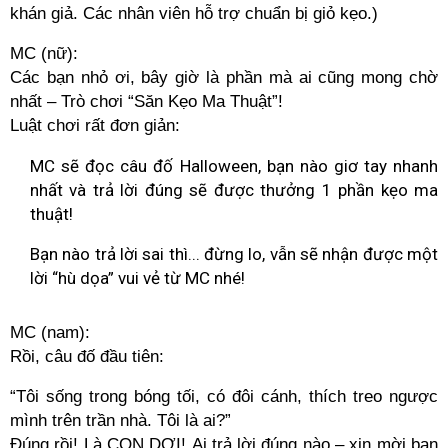
khán giả. Các nhân viên hỗ trợ chuẩn bị giỏ kẹo.)
MC (nữ):
Các bạn nhỏ ơi, bây giờ là phần mà ai cũng mong chờ
nhất – Trò chơi “Săn Kẹo Ma Thuật”!
Luật chơi rất đơn giản:
MC sẽ đọc câu đố Halloween, bạn nào giơ tay nhanh
nhất và trả lời đúng sẽ được thưởng 1 phần kẹo ma
thuật!
Bạn nào trả lời sai thì... đừng lo, vẫn sẽ nhận được một
lời “hù dọa” vui vẻ từ MC nhé!
MC (nam):
Rồi, câu đố đầu tiên:
“Tôi sống trong bóng tối, có đôi cánh, thích treo ngược
mình trên trần nhà. Tôi là ai?”
Đúng rồi! Là CON DƠI! Ai trả lời đúng nào – xin mời bạn