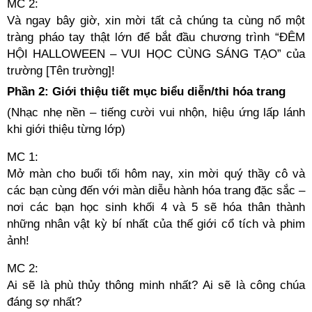
MC 2:
Và ngay bây giờ, xin mời tất cả chúng ta cùng nổ một
tràng pháo tay thật lớn để bắt đầu chương trình “ĐÊM
HỘI HALLOWEEN – VUI HỌC CÙNG SÁNG TẠO” của
trường [Tên trường]!
Phần 2: Giới thiệu tiết mục biểu diễn/thi hóa trang
(Nhạc nhẹ nền – tiếng cười vui nhộn, hiệu ứng lấp lánh
khi giới thiệu từng lớp)
MC 1:
Mở màn cho buổi tối hôm nay, xin mời quý thầy cô và
các bạn cùng đến với màn diễu hành hóa trang đặc sắc –
nơi các bạn học sinh khối 4 và 5 sẽ hóa thân thành
những nhân vật kỳ bí nhất của thế giới cổ tích và phim
ảnh!
MC 2:
Ai sẽ là phù thủy thông minh nhất? Ai sẽ là công chúa
đáng sợ nhất?