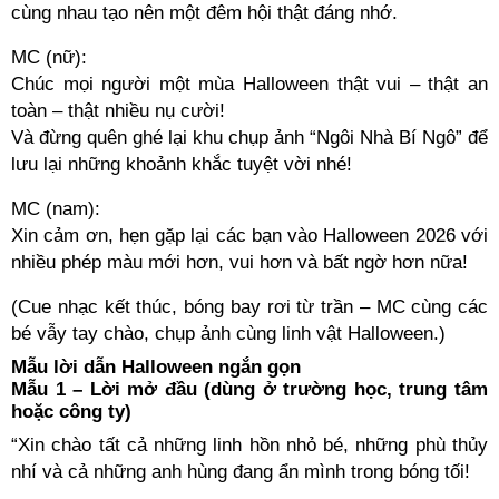
cùng nhau tạo nên một đêm hội thật đáng nhớ.
MC (nữ):
Chúc mọi người một mùa Halloween thật vui – thật an
toàn – thật nhiều nụ cười!
Và đừng quên ghé lại khu chụp ảnh “Ngôi Nhà Bí Ngô” để
lưu lại những khoảnh khắc tuyệt vời nhé!
MC (nam):
Xin cảm ơn, hẹn gặp lại các bạn vào Halloween 2026 với
nhiều phép màu mới hơn, vui hơn và bất ngờ hơn nữa!
(Cue nhạc kết thúc, bóng bay rơi từ trần – MC cùng các
bé vẫy tay chào, chụp ảnh cùng linh vật Halloween.)
Mẫu lời dẫn Halloween ngắn gọn
Mẫu 1 – Lời mở đầu (dùng ở trường học, trung tâm
hoặc công ty)
“Xin chào tất cả những linh hồn nhỏ bé, những phù thủy
nhí và cả những anh hùng đang ẩn mình trong bóng tối!