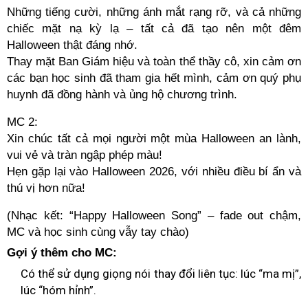
Những tiếng cười, những ánh mắt rạng rỡ, và cả những
chiếc mặt nạ kỳ lạ – tất cả đã tạo nên một đêm
Halloween thật đáng nhớ.
Thay mặt Ban Giám hiệu và toàn thể thầy cô, xin cảm ơn
các bạn học sinh đã tham gia hết mình, cảm ơn quý phụ
huynh đã đồng hành và ủng hộ chương trình.
MC 2:
Xin chúc tất cả mọi người một mùa Halloween an lành,
vui vẻ và tràn ngập phép màu!
Hẹn gặp lại vào Halloween 2026, với nhiều điều bí ẩn và
thú vị hơn nữa!
(Nhạc kết: “Happy Halloween Song” – fade out chậm,
MC và học sinh cùng vẫy tay chào)
Gợi ý thêm cho MC:
Có thể sử dụng giọng nói thay đổi liên tục: lúc “ma mị”,
lúc “hóm hỉnh”.