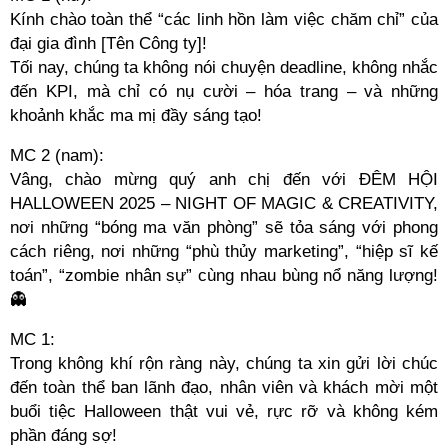
Kính chào toàn thể “các linh hồn làm việc chăm chỉ” của
đại gia đình [Tên Công ty]!
Tối nay, chúng ta không nói chuyện deadline, không nhắc
đến KPI, mà chỉ có nụ cười – hóa trang – và những
khoảnh khắc ma mị đầy sáng tạo!
MC 2 (nam):
Vâng, chào mừng quý anh chị đến với ĐÊM HỘI
HALLOWEEN 2025 – NIGHT OF MAGIC & CREATIVITY,
nơi những “bóng ma văn phòng” sẽ tỏa sáng với phong
cách riêng, nơi những “phù thủy marketing”, “hiệp sĩ kế
toán”, “zombie nhân sự” cùng nhau bùng nổ năng lượng!
👻
MC 1:
Trong không khí rộn ràng này, chúng ta xin gửi lời chúc
đến toàn thể ban lãnh đạo, nhân viên và khách mời một
buổi tiệc Halloween thật vui vẻ, rực rỡ và không kém
phần đáng sợ!