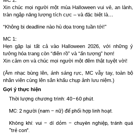
MC 2:
Xin chúc mọi người một mùa Halloween vui vẻ, an lành,
tràn ngập năng lượng tích cực – và đặc biệt là…
“Không bị deadline nào hù dọa trong tuần tới!”
MC 1:
Hẹn gặp lại tất cả vào Halloween 2026, với những ý
tưởng hóa trang còn “điên rồ” và “ấn tượng” hơn!
Xin cảm ơn và chúc mọi người một đêm thật tuyệt vời!
(Âm nhạc bùng lên, ánh sáng rực, MC vẫy tay, toàn bộ
nhân viên cùng lên sân khấu chụp ảnh lưu niệm.)
Gợi ý thực hiện
Thời lượng chương trình: 40–60 phút.
MC: 2 người (nam – nữ) để phối hợp linh hoạt.
Không khí: vui – dí dỏm – chuyên nghiệp, tránh quá
“trẻ con”.