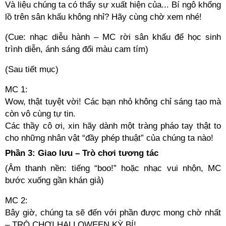
Và liệu chúng ta có thấy sự xuất hiện của... Bí ngô khổng
lồ trên sân khấu không nhỉ? Hãy cùng chờ xem nhé!
(Cue: nhạc diễu hành – MC rời sân khấu để học sinh
trình diễn, ánh sáng đổi màu cam tím)
(Sau tiết mục)
MC 1:
Wow, thật tuyệt vời! Các bạn nhỏ không chỉ sáng tạo mà
còn vô cùng tự tin.
Các thầy cô ơi, xin hãy dành một tràng pháo tay thật to
cho những nhân vật “đầy phép thuật” của chúng ta nào!
Phần 3: Giao lưu – Trò chơi tương tác
(Âm thanh nền: tiếng “boo!” hoặc nhạc vui nhộn, MC
bước xuống gần khán giả)
MC 2:
Bây giờ, chúng ta sẽ đến với phần được mong chờ nhất
– TRÒ CHƠI HALLOWEEN KỲ BÍ!