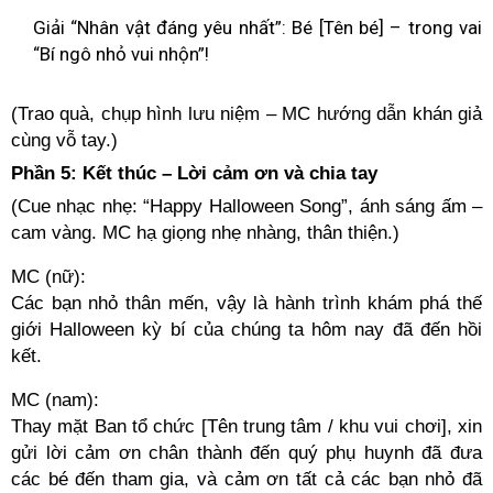
Giải “Nhân vật đáng yêu nhất”: Bé [Tên bé] – trong vai
“Bí ngô nhỏ vui nhộn”!
(Trao quà, chụp hình lưu niệm – MC hướng dẫn khán giả
cùng vỗ tay.)
Phần 5: Kết thúc – Lời cảm ơn và chia tay
(Cue nhạc nhẹ: “Happy Halloween Song”, ánh sáng ấm –
cam vàng. MC hạ giọng nhẹ nhàng, thân thiện.)
MC (nữ):
Các bạn nhỏ thân mến, vậy là hành trình khám phá thế
giới Halloween kỳ bí của chúng ta hôm nay đã đến hồi
kết.
MC (nam):
Thay mặt Ban tổ chức [Tên trung tâm / khu vui chơi], xin
gửi lời cảm ơn chân thành đến quý phụ huynh đã đưa
các bé đến tham gia, và cảm ơn tất cả các bạn nhỏ đã