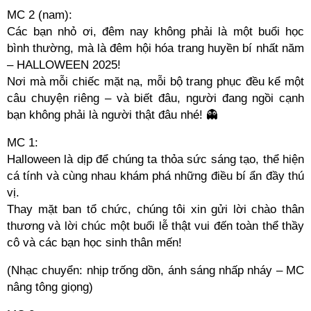
MC 2 (nam):
Các bạn nhỏ ơi, đêm nay không phải là một buổi học
bình thường, mà là đêm hội hóa trang huyền bí nhất năm
– HALLOWEEN 2025!
Nơi mà mỗi chiếc mặt nạ, mỗi bộ trang phục đều kể một
câu chuyện riêng – và biết đâu, người đang ngồi cạnh
bạn không phải là người thật đâu nhé! 👻
MC 1:
Halloween là dịp để chúng ta thỏa sức sáng tạo, thể hiện
cá tính và cùng nhau khám phá những điều bí ẩn đầy thú
vị.
Thay mặt ban tổ chức, chúng tôi xin gửi lời chào thân
thương và lời chúc một buổi lễ thật vui đến toàn thể thầy
cô và các bạn học sinh thân mến!
(Nhạc chuyển: nhịp trống dồn, ánh sáng nhấp nháy – MC
nâng tông giọng)