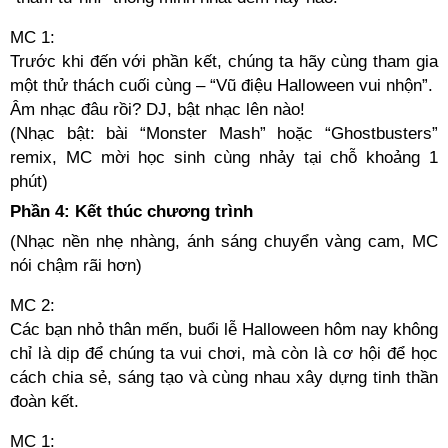
MC 1:
Trước khi đến với phần kết, chúng ta hãy cùng tham gia
một thử thách cuối cùng – “Vũ điệu Halloween vui nhộn”.
Âm nhạc đâu rồi? DJ, bật nhạc lên nào!
(Nhạc bật: bài “Monster Mash” hoặc “Ghostbusters”
remix, MC mời học sinh cùng nhảy tại chỗ khoảng 1
phút)
Phần 4: Kết thúc chương trình
(Nhạc nền nhẹ nhàng, ánh sáng chuyển vàng cam, MC
nói chậm rãi hơn)
MC 2:
Các bạn nhỏ thân mến, buổi lễ Halloween hôm nay không
chỉ là dịp để chúng ta vui chơi, mà còn là cơ hội để học
cách chia sẻ, sáng tạo và cùng nhau xây dựng tinh thần
đoàn kết.
MC 1: