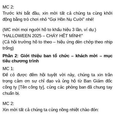
MC 2:
Trước khi bắt đầu, xin mời tất cả chúng ta cùng khởi
động bằng trò chơi nhỏ “Gọi Hồn Nụ Cười” nhé!
(MC mời mọi người hô to khẩu hiệu 3 lần, ví dụ:)
“HALLOWEEN 2025 – CHÁY HẾT MÌNH!”
(Cả hội trường hô to theo – hiệu ứng đèn chớp theo nhịp
trống)
Phần 2: Giới thiệu ban tổ chức – khách mời – mục
tiêu chương trình
MC 1:
Để có được đêm hội tuyệt vời này, chúng ta xin trân
trọng cảm ơn sự chỉ đạo và ủng hộ từ Ban Giám đốc
công ty [Tên công ty], cùng các phòng ban đã chung tay
chuẩn bị.
MC 2:
Xin mời tất cả chúng ta cùng nồng nhiệt chào đón: