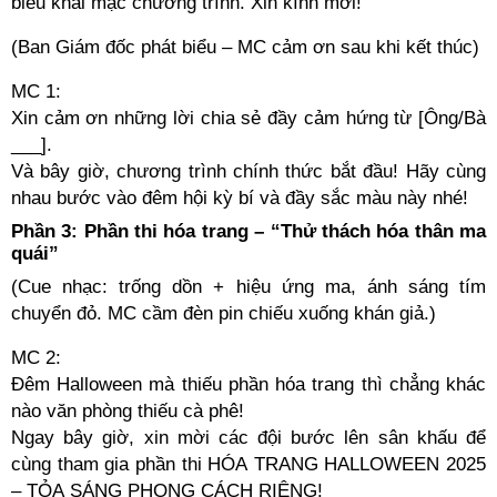
biểu khai mạc chương trình. Xin kính mời!
(Ban Giám đốc phát biểu – MC cảm ơn sau khi kết thúc)
MC 1:
Xin cảm ơn những lời chia sẻ đầy cảm hứng từ [Ông/Bà
___].
Và bây giờ, chương trình chính thức bắt đầu! Hãy cùng
nhau bước vào đêm hội kỳ bí và đầy sắc màu này nhé!
Phần 3: Phần thi hóa trang – “Thử thách hóa thân ma
quái”
(Cue nhạc: trống dồn + hiệu ứng ma, ánh sáng tím
chuyển đỏ. MC cầm đèn pin chiếu xuống khán giả.)
MC 2:
Đêm Halloween mà thiếu phần hóa trang thì chẳng khác
nào văn phòng thiếu cà phê!
Ngay bây giờ, xin mời các đội bước lên sân khấu để
cùng tham gia phần thi HÓA TRANG HALLOWEEN 2025
– TỎA SÁNG PHONG CÁCH RIÊNG!