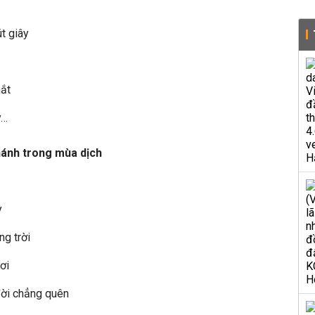
t giây
mắt
y…
hánh trong mùa dịch
y
ng trời
ơi
đời chẳng quên