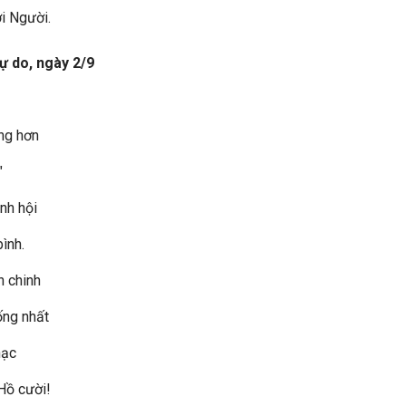
i Người.
tự do, ngày 2/9
ong hơn
"
nh hội
bình.
n chinh
ống nhất
hạc
Hồ cười!