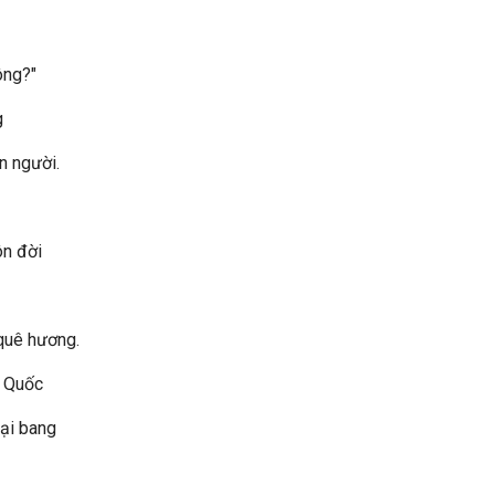
ông?"
g
n người.
n đời
 quê hương.
ổ Quốc
oại bang