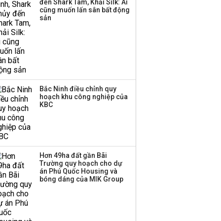
đến Shark Tam, Khải Silk: Ai
thương mại hàng đầu?
cũng muốn lấn sân bất động
sản
Bắc Ninh điều chỉnh quy
hoạch khu công nghiệp của
KBC
Hơn 49ha đất gần Bãi
Trường quy hoạch cho dự
án Phú Quốc Housing và
bóng dáng của MIK Group