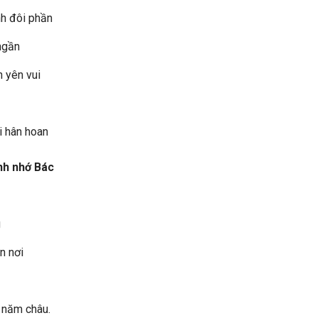
h đôi phần
ngần
 yên vui
i hân hoan
ình nhớ Bác
g
n nơi
 năm châu.