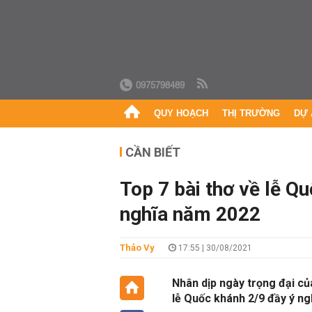
0975798489
QUY HOẠCH
THỊ TRƯỜNG
DỰ 
CẦN BIẾT
Top 7 bài thơ về lễ Q
nghĩa năm 2022
Thảo Vy
17:55 | 30/08/2021
Nhân dịp ngày trọng đại củ
lễ Quốc khánh 2/9 đầy ý ngh