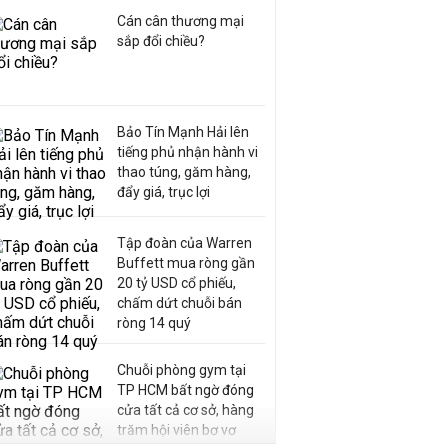
Cán cân thương mại
sắp đổi chiều?
Bảo Tín Mạnh Hải lên
tiếng phủ nhận hành vi
thao túng, găm hàng,
đẩy giá, trục lợi
Tập đoàn của Warren
Buffett mua ròng gần
20 tỷ USD cổ phiếu,
chấm dứt chuỗi bán
ròng 14 quý
Chuỗi phòng gym tại
TP HCM bất ngờ đóng
cửa tất cả cơ sở, hàng
trăm hội viên bơ vơ