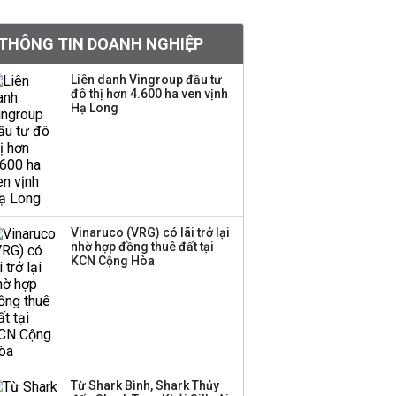
Chân dung ông chủ kín
THÔNG TIN DOANH NGHIỆP
tiếng đứng sau tiệm
vàng Mi Hồng: Từ phụ
Liên danh Vingroup đầu tư
xe, sửa đồ điện tử cũ
đô thị hơn 4.600 ha ven vịnh
đến gây dựng thương
Hạ Long
hiệu hơn 35 năm tuổi
SSI Research chỉ ra hai
yếu tố quyết định động
lực tăng trưởng nửa
cuối năm
Vinaruco (VRG) có lãi trở lại
nhờ hợp đồng thuê đất tại
PNJ công bố thông tin
KCN Cộng Hòa
bất thường liên quan
đến vấn đề nộp thuế
Ông Trump sắp có
quyền tùy ý áp thuế
Từ Shark Bình, Shark Thủy
100% lên những đối tác