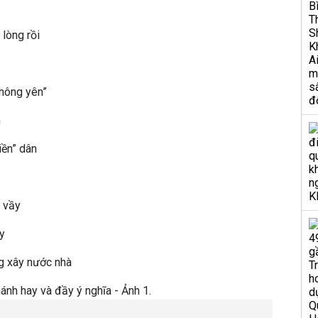
 lòng rồi
không yên”
n
iền” dân
i vầy
y
g xây nước nhà