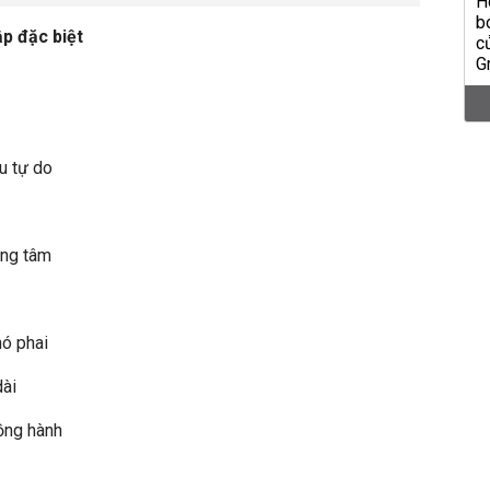
ập đặc biệt
u tự do
ong tâm
ó phai
dài
ồng hành