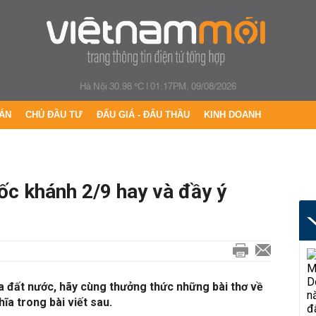
Hà Nội 30.98 °C
|
01:17PM, 09/08/2026
ÁN
CHỦ ĐẦU TƯ
ĐẤU GIÁ - ĐẤU THẦU
KINH DOANH
uốc khánh 2/9 hay và đầy ý
a đất nước, hãy cùng thưởng thức những bài thơ về
ĩa trong bài viết sau.