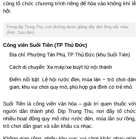
cũng tổ chức chương trình riêng để hòa vào không khí lễ
hội.
Trong dịp Trung Thu, con đường được giăng đầy đèn lồng sắc màu
(Ảnh:
Sưu tầm
)
Công viên Suối Tiên (TP Thủ Đức)
Địa chỉ: Phường Tân Phú, TP. Thủ Đức (khu Suối Tiên)
Cách di chuyển: Xe máy/xe buýt từ nội thành
Điểm nổi bật: Lễ hội rước đèn, múa lân – trò chơi dân
gian; khu vui chơi quy mô, phù hợp gia đình có trẻ nhỏ.
Suối Tiên là công viên văn hóa – giải trí quen thuộc với
người dân thành phố. Dịp Trung Thu, nơi đây tổ chức
nhiều hoạt động quy mô như rước đèn, múa lân sư rồng,
trò chơi dân gian và sân khấu ca nhạc.
Không gian rộng, nhiều khu vực vui chơi khác nhau giúp