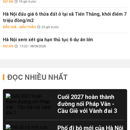
DỰ ÁN
19 giờ trước
Hà Nội đấu giá 6 thửa đất ở tại xã Tiến Thắng, khởi điểm 7
triệu đồng/m2
ĐẤU GIÁ - ĐẤU THẦU
23 giờ trước
Hà Nội xem xét gia hạn thủ tục 6 dự án lớn
DỰ ÁN
13:22 | 08/08/2026
ĐỌC NHIỀU NHẤT
Cuối 2027 hoàn thành
đường nối Pháp Vân -
Cầu Giẽ với Vành đai 3
Phố đi bộ mới của Hà Nội