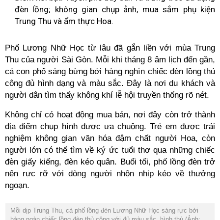
đèn lồng; không gian chụp ảnh, mua sắm phụ kiện
Trung Thu và ẩm thực Hoa.
Phố Lương Nhữ Học từ lâu đã gắn liền với mùa Trung
Thu của người Sài Gòn. Mỗi khi tháng 8 âm lịch đến gần,
cả con phố sáng bừng bởi hàng nghìn chiếc đèn lồng thủ
công đủ hình dạng và màu sắc. Đây là nơi du khách và
người dân tìm thấy không khí lễ hội truyền thống rõ nét.
Không chỉ có hoạt động mua bán, nơi đây còn trở thành
địa điểm chụp hình được ưa chuộng. Trẻ em được trải
nghiệm không gian văn hóa đậm chất người Hoa, còn
người lớn có thể tìm về ký ức tuổi thơ qua những chiếc
đèn giấy kiếng, đèn kéo quân. Buổi tối, phố lồng đèn trở
nên rực rỡ với dòng người nhộn nhịp kéo về thưởng
ngoạn.
Mỗi dịp Trung Thu, cả phố lồng đèn Lương Nhữ Học sáng rực bởi
hàng ngàn chiếc lồng đèn thủ công với đủ màu sắc, hình thù (Ảnh: