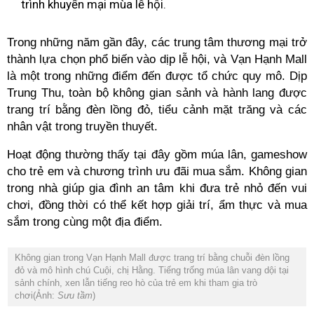
trình khuyến mại mùa lễ hội.
Trong những năm gần đây, các trung tâm thương mại trở
thành lựa chọn phổ biến vào dịp lễ hội, và Vạn Hạnh Mall
là một trong những điểm đến được tổ chức quy mô. Dịp
Trung Thu, toàn bộ không gian sảnh và hành lang được
trang trí bằng đèn lồng đỏ, tiểu cảnh mặt trăng và các
nhân vật trong truyền thuyết.
Hoạt động thường thấy tại đây gồm múa lân, gameshow
cho trẻ em và chương trình ưu đãi mua sắm. Không gian
trong nhà giúp gia đình an tâm khi đưa trẻ nhỏ đến vui
chơi, đồng thời có thể kết hợp giải trí, ẩm thực và mua
sắm trong cùng một địa điểm.
Không gian trong Vạn Hạnh Mall được trang trí bằng chuỗi đèn lồng
đỏ và mô hình chú Cuội, chị Hằng. Tiếng trống múa lân vang dội tại
sảnh chính, xen lẫn tiếng reo hò của trẻ em khi tham gia trò
chơi(Ảnh:
Sưu tầm
)