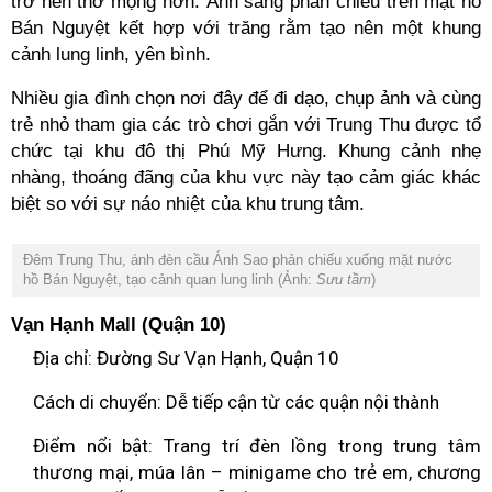
trở nên thơ mộng hơn. Ánh sáng phản chiếu trên mặt hồ
Bán Nguyệt kết hợp với trăng rằm tạo nên một khung
cảnh lung linh, yên bình.
Nhiều gia đình chọn nơi đây để đi dạo, chụp ảnh và cùng
trẻ nhỏ tham gia các trò chơi gắn với Trung Thu được tổ
chức tại khu đô thị Phú Mỹ Hưng. Khung cảnh nhẹ
nhàng, thoáng đãng của khu vực này tạo cảm giác khác
biệt so với sự náo nhiệt của khu trung tâm.
Đêm Trung Thu, ánh đèn cầu Ánh Sao phản chiếu xuống mặt nước
hồ Bán Nguyệt, tạo cảnh quan lung linh (Ảnh:
Sưu tầm
)
Vạn Hạnh Mall (Quận 10)
Địa chỉ: Đường Sư Vạn Hạnh, Quận 10
Cách di chuyển: Dễ tiếp cận từ các quận nội thành
Điểm nổi bật: Trang trí đèn lồng trong trung tâm
thương mại, múa lân – minigame cho trẻ em, chương