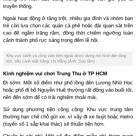
truyền thống.
Ngoài hoạt động ở tầng trệt, nhiều gia đình và nhóm bạn
trẻ còn lựa chọn các quán cà phê hoặc đài quan sát trên
cao để ngắm trăng rằm, đồng thời chiêm ngưỡng toàn
cảnh thành phố rực sáng trong đêm lễ hội.
Khu vực sảnh và công viên bên ngoài được dựng mô hình đèn lồng
lớn, tiểu cảnh mặt trăng, chị Hằng (Ảnh:
Sưu tầm
)
Kinh nghiệm vui chơi Trung Thu ở TP HCM
Đi sớm: Một số điểm như phố lồng đèn Lương Nhữ Học
hoặc phố đi bộ Nguyễn Huệ thường rất đông vào buổi tối,
nên đến sớm để có trải nghiệm thoải mái.
Sử dụng phương tiện công cộng: Khu vực trung tâm
thường hạn chế chỗ gửi xe, vì vậy đi xe buýt hoặc metro
(tuyến số 1 sắp khai thác) sẽ thuận tiện hơn.