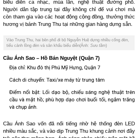
biểu diễn ca nhạc, múa lân, nghệ thuật đường phố.
Người dân tập trung tại đây không chỉ để vui chơi mà
còn tham gia vào các hoạt động cộng đồng, thưởng thức
hương vị bánh Trung Thu tại những gian hàng dựng sẵn.
Vào Trung Thu, hai bên phố đi bộ Nguyễn Huệ dựng nhiều cổng đèn,
tiểu cảnh lồng đèn và sân khấu biểu diễn(Ảnh:
Sưu tầm
)
Cầu Ánh Sao – Hồ Bán Nguyệt (Quận 7)
Địa chỉ: Khu đô thị Phú Mỹ Hưng, Quận 7
Cách di chuyển: Taxi/xe máy từ trung tâm
Điểm nổi bật: Lối dạo bộ, chiếu sáng nghệ thuật trên
cầu và mặt hồ; phù hợp dạo chơi buổi tối, ngắm trăng
và chụp ảnh.
Cầu Ánh Sao vốn đã nổi tiếng nhờ hệ thống đèn LED
nhiều màu sắc, và vào dịp Trung Thu khung cảnh nơi đây