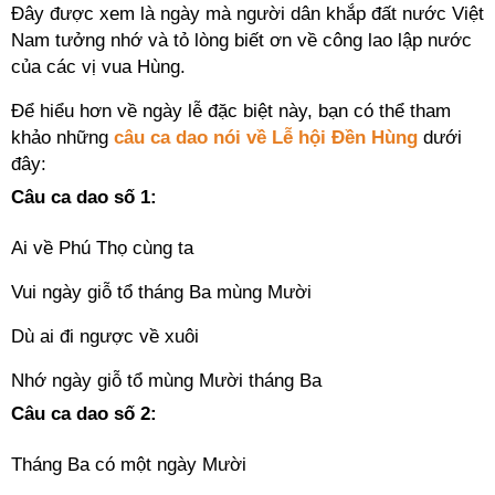
Đây được xem là ngày mà người dân khắp đất nước Việt
Nam tưởng nhớ và tỏ lòng biết ơn về công lao lập nước
của các vị vua Hùng.
Để hiểu hơn về ngày lễ đặc biệt này, bạn có thể tham
khảo những
câu ca dao nói về Lễ hội Đền Hùng
dưới
đây:
Câu ca dao số 1:
Ai về Phú Thọ cùng ta
Vui ngày giỗ tổ tháng Ba mùng Mười
Dù ai đi ngược về xuôi
Nhớ ngày giỗ tổ mùng Mười tháng Ba
Câu ca dao số 2:
Tháng Ba có một ngày Mười