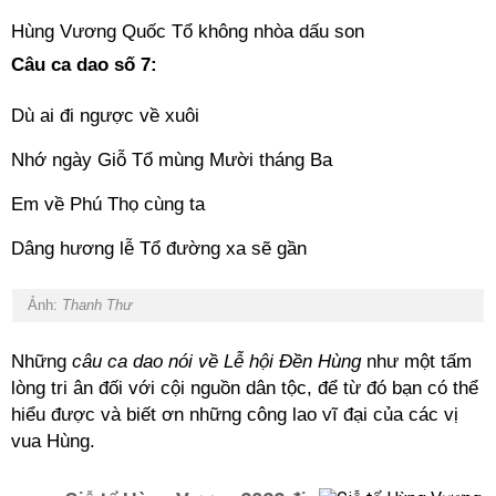
Hùng Vương Quốc Tổ không nhòa dấu son
Câu ca dao số 7:
Dù ai đi ngược về xuôi
Nhớ ngày Giỗ Tổ mùng Mười tháng Ba
Em về Phú Thọ cùng ta
Dâng hương lễ Tổ đường xa sẽ gần
Ảnh:
Thanh Thư
Những
câu ca dao nói về Lễ hội Đền Hùng
như một tấm
lòng tri ân đối với cội nguồn dân tộc, để từ đó bạn có thể
hiểu được và biết ơn những công lao vĩ đại của các vị
vua Hùng.