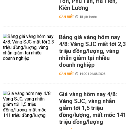
Tôn, Phú Tân, Hà Tiên,
Kiên Lương
CẦN BIẾT
18 giờ trước
Bảng giá vàng hôm nay
4/8: Vàng SJC mất tới 2,3
triệu đồng/lượng, vàng
nhẫn giảm tại nhiều
doanh nghiệp
CẦN BIẾT
14:00 | 04/08/2026
Giá vàng hôm nay 4/8:
Vàng SJC, vàng nhẫn
giảm tới 1,5 triệu
đồng/lượng, mất mốc 141
triệu đồng/lượng