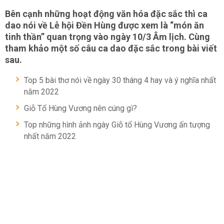
Bên cạnh những hoạt động văn hóa đặc sắc thì ca
dao nói về Lễ hội Đền Hùng được xem là “món ăn
tinh thần” quan trọng vào ngày 10/3 Âm lịch. Cùng
tham khảo một số câu ca dao đặc sắc trong bài viết
sau.
Top 5 bài thơ nói về ngày 30 tháng 4 hay và ý nghĩa nhất
năm 2022
Giỗ Tổ Hùng Vương nên cúng gì?
Top những hình ảnh ngày Giỗ tổ Hùng Vương ấn tượng
nhất năm 2022