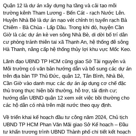
Quận 12 là dự án xây dựng hạ tầng và cải tạo môi
trường kênh Tham Lương - Bến Cát - rạch Nước Lên.
Huyện Nhà Bè là dự án nạo vét chỉnh trị tuyến rạch Bà
Chiêm - Bà Chùa - Lấp Dầu. Trong khi đó, huyện Cần
Giờ là các dự án kè ven sông Nhà Bè, di dời bố trí dân
cư phòng tránh thiên tai xã Thạnh An, hệ thống đê sông
Hà Thanh, nâng cấp hệ thống thủy lợi khu vực Mốc Keo.
Lãnh đạo UBND TP HCM cũng giao Sở Tài nguyên và
Môi trường có văn bản hướng dẫn và bổ sung các dự án
trên địa bàn TP Thủ Đức, quận 12, Tân Bình, Nhà Bè,
Cần Giờ vào danh mục các dự án áp dụng cơ chế đặc
thù trong thực hiện bồi thường, hỗ trợ, tái định cư;
hướng dẫn UBND quận 12 xem xét việc bồi thường cho
các hộ dân có nhà trên mặt nước theo quy định.
Về triển khai kế hoạch đầu tư công năm 2024, Chủ tịch
UBND TP HCM Phan Văn Mãi giao Sở Kế hoạch – Đầu
tư khẩn trương trình UBND Thành phố chi tiết kết hoạch