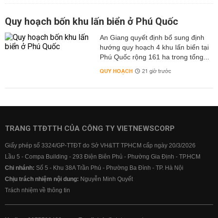
Quy hoạch bốn khu lấn biển ở Phú Quốc
An Giang quyết định bổ sung định
hướng quy hoạch 4 khu lấn biển tại
Phú Quốc rộng 161 ha trong tổng...
QUY HOẠCH
21 giờ trước
TRANG TTĐTTH CỦA CÔNG TY VIETNEWSCORP
Giấy phép số 3324/GP-TTĐT do Sở VH&TT TPHCM cấp ngày 20/3/2026
Lầu 5 - Compa Building - 293 Điện Biên Phủ - Phường Gia Định - TP.HCM
Chi nhánh:
Số 5 - Khu 38A Trần Phú - Phường Ba Đình - TP. Hà Nội
Chịu trách nhiệm nội dung:
Nguyễn Minh Quyết
Trách nhiệm về thông tin