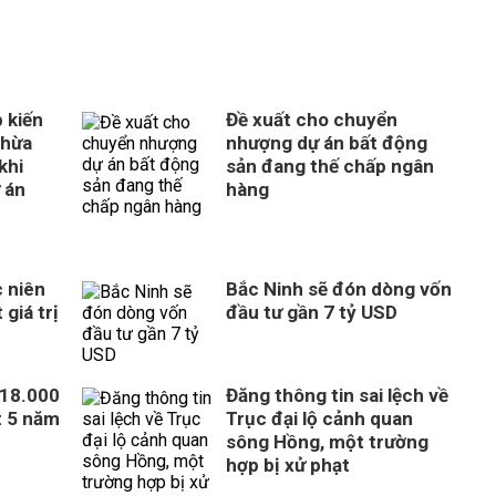
 kiến
Đề xuất cho chuyển
thừa
nhượng dự án bất động
khi
sản đang thế chấp ngân
 án
hàng
 niên
Bắc Ninh sẽ đón dòng vốn
giá trị
đầu tư gần 7 tỷ USD
318.000
Đăng thông tin sai lệch về
t 5 năm
Trục đại lộ cảnh quan
sông Hồng, một trường
hợp bị xử phạt