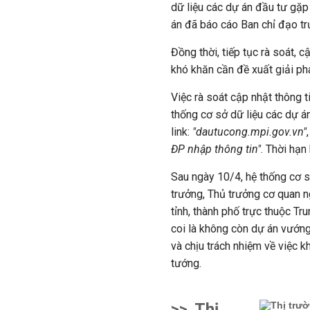
dữ liệu các dự án đầu tư gặp
án đã báo cáo Ban chỉ đạo t
Đồng thời, tiếp tục rà soát, 
khó khăn cần đề xuất giải ph
Việc rà soát cập nhật thông t
thống cơ sở dữ liệu các dự 
link:
"dautucong.mpi.gov.vn"
ĐP nhập thông tin"
. Thời hạn
Sau ngày 10/4, hệ thống cơ s
trưởng, Thủ trưởng cơ quan 
tỉnh, thành phố trực thuộc T
coi là không còn dự án vướn
và chịu trách nhiệm về việc 
tướng.
>>
Thị