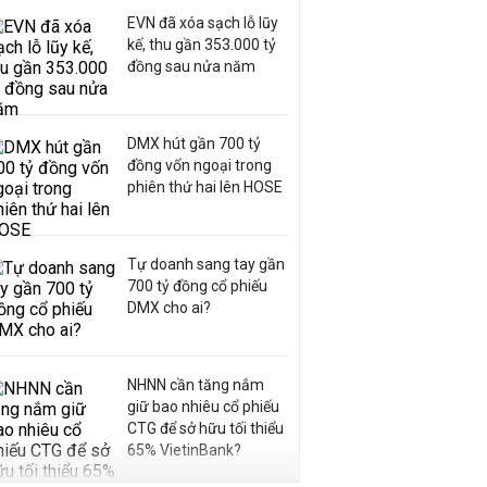
EVN đã xóa sạch lỗ lũy
kế, thu gần 353.000 tỷ
đồng sau nửa năm
DMX hút gần 700 tỷ
đồng vốn ngoại trong
phiên thứ hai lên HOSE
Tự doanh sang tay gần
700 tỷ đồng cổ phiếu
DMX cho ai?
NHNN cần tăng nắm
giữ bao nhiêu cổ phiếu
CTG để sở hữu tối thiểu
65% VietinBank?