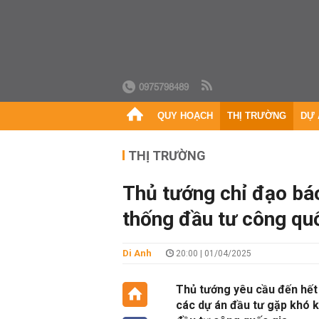
0975798489
QUY HOẠCH
THỊ TRƯỜNG
DỰ 
THỊ TRƯỜNG
Thủ tướng chỉ đạo bá
thống đầu tư công qu
Di Anh
20:00 | 01/04/2025
Thủ tướng yêu cầu đến hết 
các dự án đầu tư gặp khó 