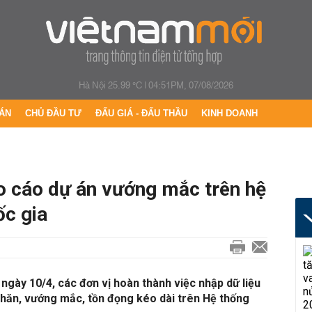
Hà Nội 25.99 °C
|
04:51PM, 07/08/2026
ÁN
CHỦ ĐẦU TƯ
ĐẤU GIÁ - ĐẤU THẦU
KINH DOANH
o cáo dự án vướng mắc trên hệ
ốc gia
ngày 10/4, các đơn vị hoàn thành việc nhập dữ liệu
khăn, vướng mắc, tồn đọng kéo dài trên Hệ thống