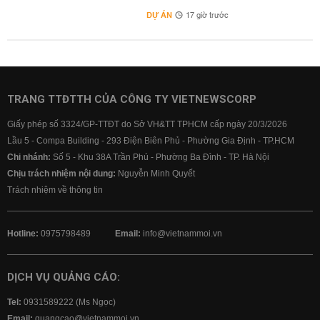
DỰ ÁN
17 giờ trước
TRANG TTĐTTH CỦA CÔNG TY VIETNEWSCORP
Giấy phép số 3324/GP-TTĐT do Sở VH&TT TPHCM cấp ngày 20/3/2026
Lầu 5 - Compa Building - 293 Điện Biên Phủ - Phường Gia Định - TP.HCM
Chi nhánh:
Số 5 - Khu 38A Trần Phú - Phường Ba Đình - TP. Hà Nội
Chịu trách nhiệm nội dung:
Nguyễn Minh Quyết
Trách nhiệm về thông tin
Hotline:
0975798489
Email:
info@vietnammoi.vn
DỊCH VỤ QUẢNG CÁO:
Tel:
0931589222 (Ms Ngọc)
Email:
quangcao@vietnammoi.vn