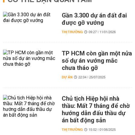
CÓ THỂ BẠN QUAN TÂM
Gần 3.300 dự án đất đai
được gỡ vướng
THỊ TRƯỜNG
09:27 | 11/01/2026
TP HCM còn gần một nửa
số dự án vướng mắc
chưa tháo gỡ
DỰ ÁN
22:04 | 25/07/2025
Chủ tịch Hiệp hội nhà
thầu: Mất 7 tháng để chờ
hướng dẫn đấu thầu dự
án bất động sản
THỊ TRƯỜNG
15:02 | 01/06/2025