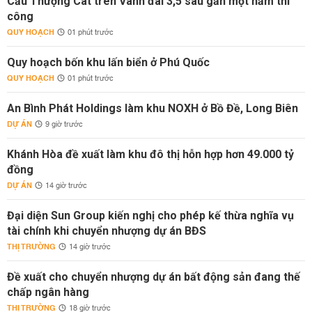
Cầu Thượng Cát trên Vành đai 3,5 sau gần một năm thi
công
QUY HOẠCH
01 phút trước
Quy hoạch bốn khu lấn biển ở Phú Quốc
QUY HOẠCH
01 phút trước
An Bình Phát Holdings làm khu NOXH ở Bồ Đề, Long Biên
DỰ ÁN
9 giờ trước
Khánh Hòa đề xuất làm khu đô thị hỗn hợp hơn 49.000 tỷ
đồng
DỰ ÁN
14 giờ trước
Đại diện Sun Group kiến nghị cho phép kế thừa nghĩa vụ
tài chính khi chuyển nhượng dự án BĐS
THỊ TRƯỜNG
14 giờ trước
Đề xuất cho chuyển nhượng dự án bất động sản đang thế
chấp ngân hàng
THỊ TRƯỜNG
18 giờ trước