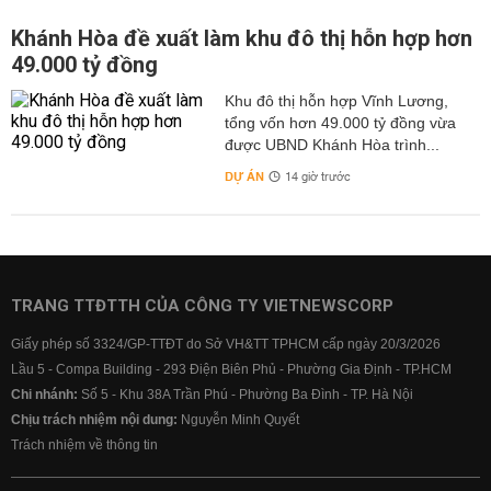
Khánh Hòa đề xuất làm khu đô thị hỗn hợp hơn
49.000 tỷ đồng
Khu đô thị hỗn hợp Vĩnh Lương,
tổng vốn hơn 49.000 tỷ đồng vừa
được UBND Khánh Hòa trình...
DỰ ÁN
14 giờ trước
TRANG TTĐTTH CỦA CÔNG TY VIETNEWSCORP
Giấy phép số 3324/GP-TTĐT do Sở VH&TT TPHCM cấp ngày 20/3/2026
Lầu 5 - Compa Building - 293 Điện Biên Phủ - Phường Gia Định - TP.HCM
Chi nhánh:
Số 5 - Khu 38A Trần Phú - Phường Ba Đình - TP. Hà Nội
Chịu trách nhiệm nội dung:
Nguyễn Minh Quyết
Trách nhiệm về thông tin