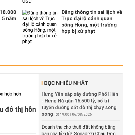
318.000
Đăng thông tin sai lệch về
t 5 năm
Trục đại lộ cảnh quan
sông Hồng, một trường
hợp bị xử phạt
ĐỌC NHIỀU NHẤT
Hưng Yên sắp xây đường Phố Hiến
- Hưng Hà gần 16.500 tỷ, bố trí
tuyến đường sắt đô thị chạy song
u đô thị hỗn
song
19:00 | 06/08/2026
Doanh thu cho thuê đất không bằng
bán nhà liền kề, Sonadezi Châu Đức