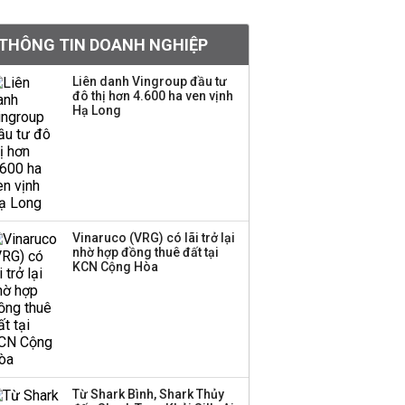
BIDV sắp phát hành
THÔNG TIN DOANH NGHIỆP
gần 500 triệu cổ phiếu,
tăng vốn lên gần
Liên danh Vingroup đầu tư
77.800 tỷ
đô thị hơn 4.600 ha ven vịnh
Hạ Long
Dàn lãnh đạo GenZ nhà
Vingroup,
Techcombank,
VPBank, PC1: Người
nắm 10.000 tỷ đồng cổ
phiếu, người làm chủ
Vinaruco (VRG) có lãi trở lại
tịch ở tuổi 27
nhờ hợp đồng thuê đất tại
KCN Cộng Hòa
Lãnh đạo Vinamilk:
Tăng quy mô đàn bò
thêm 8.000 con, đã
chốt giá nguyên liệu
đến tháng 11
Từ Shark Bình, Shark Thủy
Việt Nam muốn phát