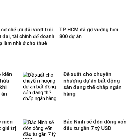
 cơ chế ưu đãi vượt trội
TP HCM đã gỡ vướng hơn
t đai, tài chính để doanh
800 dự án
p làm nhà ở cho thuê
 kiến
Đề xuất cho chuyển
thừa
nhượng dự án bất động
khi
sản đang thế chấp ngân
 án
hàng
 niên
Bắc Ninh sẽ đón dòng vốn
giá trị
đầu tư gần 7 tỷ USD