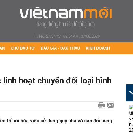
Hà Nội 27.34 °C
|
09:51AM, 07/08/2026
ÁN
CHỦ ĐẦU TƯ
ĐẤU GIÁ - ĐẤU THẦU
KINH DOANH
inh hoạt chuyển đổi loại hình
m tối ưu hóa việc sử dụng quỹ nhà và cân đối cung