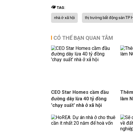
TAG:
nhà ở xã hội
thị trường bất động sản TP
CÓ THỂ BẠN QUAN TÂM
CEO Star Homes cầm đầu
Thêm 
đường dây lừa 40 tỷ đồng
làm 
'chạy suất' nhà ở xã hội