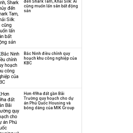
đến Shark Tam, Khải Silk: Ai
triển quỹ hưu trí: Từ tiết
cũng muốn lấn sân bất động
kiệm gia đình thành
sản
nguồn cấp vốn dài hạn
và kinh nghiệm từ
Malaysia
Bắc Ninh điều chỉnh quy
hoạch khu công nghiệp của
KBC
Hơn 49ha đất gần Bãi
Trường quy hoạch cho dự
án Phú Quốc Housing và
bóng dáng của MIK Group