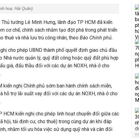
inh hoạ:
Hải Quân
).
i
Thủ tướng Lê Minh Hưng, lãnh đạo TP HCM đã kiến
m cơ chế, chính sách nhằm tạo đột phá trong phát triển
ho thuê và nhà lưu trú công nhân, theo
Báo Chính phủ.
 nghị cho phép UBND thành phố quyết định giao chủ đầu
 do Nhà nước quản lý, quỹ đất công hoặc quỹ đất phù hợp
ấu giá, đấu thầu đối với các dự án NOXH, nhà ở cho
.
CM kiến nghị Chính phủ sớm ban hành chính sách miễn,
à hỗ trợ lãi suất vay đối với các dự án NOXH, nhà ở cho
.
 TP HCM kiến nghị cho phép linh hoạt chuyển đổi giữa các
ã hội, tái định cư, cho thuê) trong cùng dự án khi đáp
ịnh, nhằm tối ưu hóa việc sử dụng quỹ nhà và cân đối