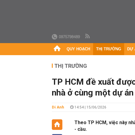
0975798489
QUY HOẠCH
THỊ TRƯỜNG
DỰ 
THỊ TRƯỜNG
TP HCM đề xuất được l
nhà ở cùng một dự án
Di Anh
14:54 | 15/06/2026
Theo TP HCM, việc này nhằ
- cầu.