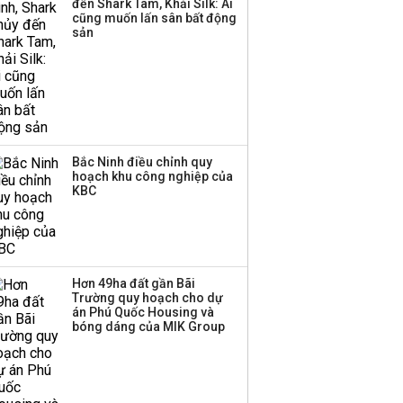
đến Shark Tam, Khải Silk: Ai
cũng muốn lấn sân bất động
Thị trường thường
sản
‘phất lên’ trong tháng 8,
nhóm ngành nào có
tiềm năng dẫn sóng?
Bắc Ninh điều chỉnh quy
hoạch khu công nghiệp của
KBC
Hơn 49ha đất gần Bãi
Trường quy hoạch cho dự
án Phú Quốc Housing và
bóng dáng của MIK Group