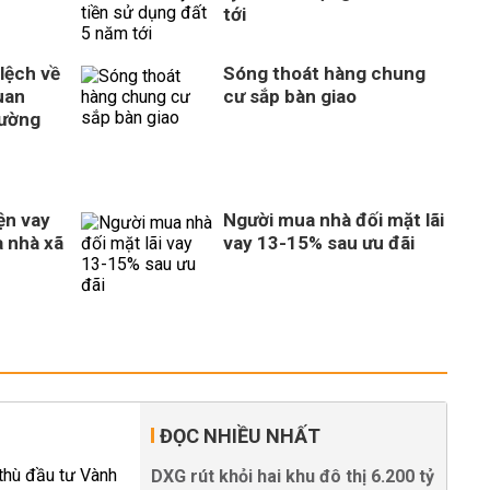
tới
 lệch về
Sóng thoát hàng chung
uan
cư sắp bàn giao
rường
ện vay
Người mua nhà đối mặt lãi
 nhà xã
vay 13-15% sau ưu đãi
ĐỌC NHIỀU NHẤT
DXG rút khỏi hai khu đô thị 6.200 tỷ