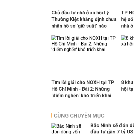
Chủ đầu tư nhà ở xã hội Lý
TP HC
Thường Kiệt khẳng định chưa
hệ số
nhận hồ sơ 'giữ suất' nào
nhà ở
Tìm lời giải cho NOXH tại TP
8 khu
Hồ Chí Minh - Bài 2: Những
hội t
'điểm nghẽn' khó triển khai
CÙNG CHUYÊN MỤC
Bắc Ninh sẽ đón d
đầu tư gần 7 tỷ U