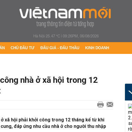
Hà Nội 25.47 °C
|
09:26PM, 06/08/2026
ÁN
CHỦ ĐẦU TƯ
ĐẤU GIÁ - ĐẤU THẦU
KINH DOANH
công nhà ở xã hội trong 12
t
 xã hội phải khởi công trong 12 tháng kể từ khi
 cung, đáp ứng nhu cầu nhà ở cho người thu nhập