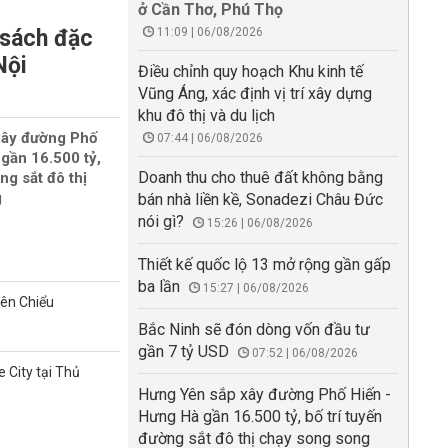
ở Cần Thơ, Phú Thọ
 sách đặc
11:09 | 06/08/2026
Nội
Điều chỉnh quy hoạch Khu kinh tế
Vũng Áng, xác định vị trí xây dựng
khu đô thị và du lịch
xây đường Phố
07:44 | 06/08/2026
gần 16.500 tỷ,
Doanh thu cho thuê đất không bằng
ng sắt đô thị
g
bán nhà liền kề, Sonadezi Châu Đức
nói gì?
15:26 | 06/08/2026
Thiết kế quốc lộ 13 mở rộng gần gấp
ba lần
15:27 | 06/08/2026
iên Chiểu
Bắc Ninh sẽ đón dòng vốn đầu tư
gần 7 tỷ USD
07:52 | 06/08/2026
 City tại Thủ
Hưng Yên sắp xây đường Phố Hiến -
Hưng Hà gần 16.500 tỷ, bố trí tuyến
đường sắt đô thị chạy song song