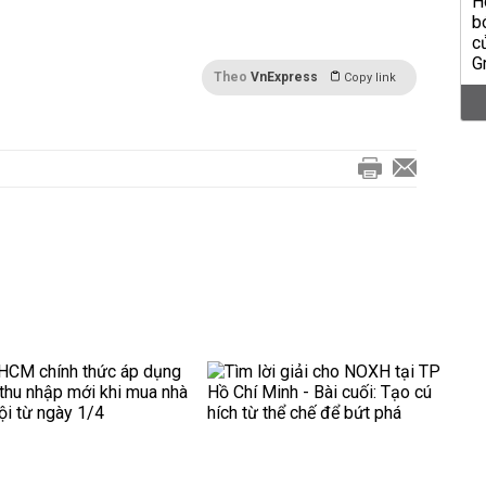
Theo
VnExpress
Copy link