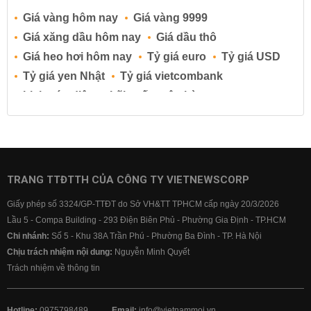
Giá vàng hôm nay
Giá vàng 9999
Giá xăng dầu hôm nay
Giá dầu thô
Giá heo hơi hôm nay
Tỷ giá euro
Tỷ giá USD
Tỷ giá yen Nhật
Tỷ giá vietcombank
Lịch cúp điện
Lãi suất ngân hàng
Lãi suất tiết kiệm
Lãi suất tiền gửi
Lãi suất ngân hàng Agribank
Lãi suất ngân hàng Sacombank
Lãi suất ngân hàng BIDV
TRANG TTĐTTH CỦA CÔNG TY VIETNEWSCORP
Lãi suất ngân hàng Vietinbank
Giấy phép số 3324/GP-TTĐT do Sở VH&TT TPHCM cấp ngày 20/3/2026
Lãi suất ngân hàng Vietcombank
Lầu 5 - Compa Building - 293 Điện Biên Phủ - Phường Gia Định - TP.HCM
Chi nhánh:
Số 5 - Khu 38A Trần Phú - Phường Ba Đình - TP. Hà Nội
Chịu trách nhiệm nội dung:
Nguyễn Minh Quyết
Trách nhiệm về thông tin
Hotline:
0975798489
Email:
info@vietnammoi.vn