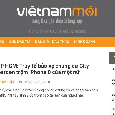
Hà Nội 34.84 °C
|
05:41AM, 08/08/2026
ÁN
CHỦ ĐẦU TƯ
ĐẤU GIÁ - ĐẤU THẦU
KINH DOANH
P HCM: Truy tố bảo vệ chung cư City
Đ
arden trộm iPhone 8 của một nữ
B
HÁP LUẬT
09:52 | 12/10/2018
tỉ
hấy chị C. ngủ gật tại đường nội bộ chung cư và có tài sản bên
B
ạnh, Phi nảy sinh ý đồ trộm cắp tài sản của người này.
tỉ
Ph
D