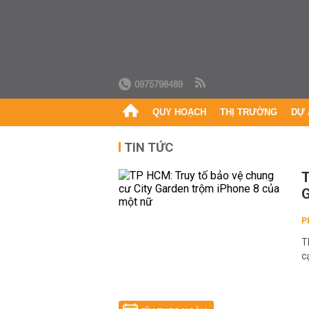
0975798489
QUY HOẠCH
THỊ TRƯỜNG
DỰ 
TIN TỨC
T
G
P
T
c