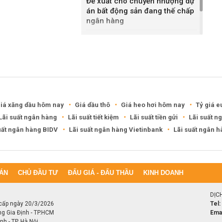
Đề xuất cho chuyển nhượng dự
án bất động sản đang thế chấp
ngân hàng
Khánh Hòa đề xuất làm khu đô
thị hỗn hợp hơn 49.000 tỷ đồng
iá xăng dầu hôm nay
Giá dầu thô
Giá heo hơi hôm nay
Tỷ giá e
Lãi suất ngân hàng
Lãi suất tiết kiệm
Lãi suất tiền gửi
Lãi suất n
uất ngân hàng BIDV
Lãi suất ngân hàng Vietinbank
Lãi suất ngân 
ÁN
CHỦ ĐẦU TƯ
ĐẤU GIÁ - ĐẤU THẦU
KINH DOANH
DỊC
cấp ngày 20/3/2026
Tel:
ng Gia Định - TP.HCM
Emai
h - TP. Hà Nội