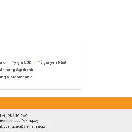
uro
Tỷ giá USD
Tỷ giá yen Nhật
gân hàng Agribank
hàng Vietcombank
H VỤ QUẢNG CÁO
0931589222 (Ms Ngọc)
l:
quangcao@vietnammoi.vn