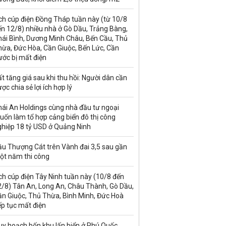
ch cúp điện Đồng Tháp tuần này (từ 10/8
n 12/8) nhiều nhà ở Gò Dầu, Trảng Bàng,
hái Bình, Dương Minh Châu, Bến Cầu, Thủ
hừa, Đức Hòa, Cần Giuộc, Bến Lức, Cần
ước bị mất điện
t tăng giá sau khi thu hồi: Người dân cần
ợc chia sẻ lợi ích hợp lý
hái An Holdings cùng nhà đầu tư ngoại
uốn làm tổ hợp cảng biển đô thị công
ghiệp 18 tỷ USD ở Quảng Ninh
ầu Thượng Cát trên Vành đai 3,5 sau gần
ột năm thi công
ch cúp điện Tây Ninh tuần này (10/8 đến
2/8) Tân An, Long An, Châu Thành, Gò Dầu,
ần Giuộc, Thủ Thừa, Bình Minh, Đức Hoà
ếp tục mất điện
uy hoạch bốn khu lấn biển ở Phú Quốc