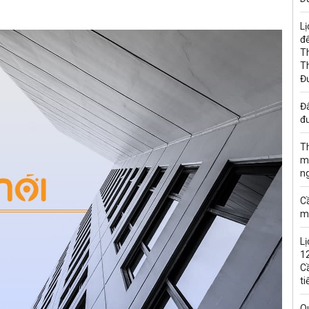
Lị
đế
T
T
Đ
Đấ
đư
T
m
n
C
m
Lị
1
C
ti
Q