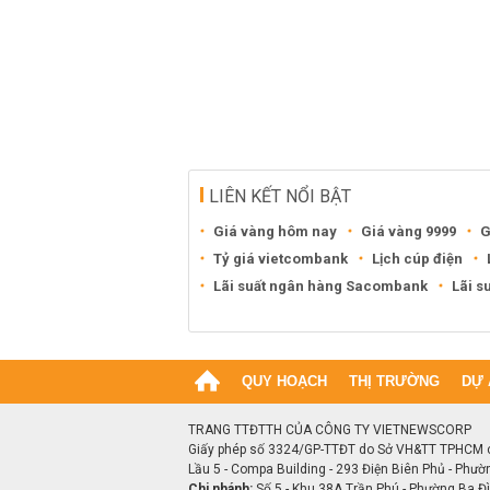
LIÊN KẾT NỔI BẬT
Giá vàng hôm nay
Giá vàng 9999
G
Tỷ giá vietcombank
Lịch cúp điện
Lãi suất ngân hàng Sacombank
Lãi s
QUY HOẠCH
THỊ TRƯỜNG
DỰ 
TRANG TTĐTTH CỦA CÔNG TY VIETNEWSCORP
Giấy phép số 3324/GP-TTĐT do Sở VH&TT TPHCM 
Lầu 5 - Compa Building - 293 Điện Biên Phủ - Phườ
Chi nhánh:
Số 5 - Khu 38A Trần Phú - Phường Ba Đìn