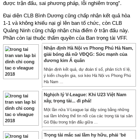
được trận đấu, sai phương pháp, lỗi nghiêm trọng”.
Đại diện CLB Bình Dương cũng chấp nhận kết quả hòa
1-1 và không khiếu nại gì lên ban tổ chức, còn CLB
Quảng Ninh cũng chấp nhận chia điểm ở trận đấu này.
Phần còn lại thuộc thẩm quyền của Ban trọng tài VFF.
Nhận định Hà Nội vs Phong Phú Hà Nam,
giải bóng đá nữ VĐQG: Sức mạnh của
đương kim Á quân
Nhận định kết quả, dự đoán tỉ số, phân tích tỉ lệ,
ý kiến chuyên gia, soi kèo Hà Nội vs Phong Phú
Hà Nam ...
Nghịch lý V-League: Khi U23 Việt Nam
xây, trọng tài... đi phá!
Một lần nữa V-League lại dậy sóng bằng những
sai lầm không thể tin nổi của các trọng tài tại sân
Gò Đậu trong trận đấu giữa ...
Trọng tài mắc sai lầm hy hữu, phải ‘bẻ