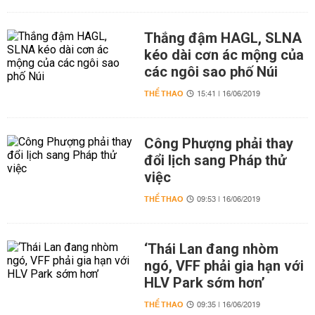
Thắng đậm HAGL, SLNA
kéo dài cơn ác mộng của
các ngôi sao phố Núi
THỂ THAO
15:41 | 16/06/2019
Công Phượng phải thay
đổi lịch sang Pháp thử
việc
THỂ THAO
09:53 | 16/06/2019
‘Thái Lan đang nhòm
ngó, VFF phải gia hạn với
HLV Park sớm hơn’
THỂ THAO
09:35 | 16/06/2019