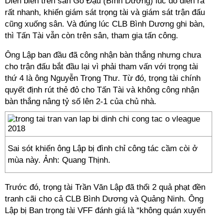
Diễn biến trên sân Gò Đậu (Bình Dương) lúc đó diễn ra
rất nhanh, khiến giám sát trọng tài và giám sát trận đấu
cũng xuống sân. Và đúng lúc CLB Bình Dương ghi bàn,
thì Tấn Tài vẫn còn trên sân, tham gia tấn công.
Ông Lập ban đầu đã công nhận bàn thắng nhưng chưa
cho trận đấu bắt đầu lại vì phải tham vấn với trọng tài
thứ 4 là ông Nguyễn Trọng Thư. Từ đó, trọng tài chính
quyết định rút thẻ đỏ cho Tấn Tài và không công nhận
bàn thắng nâng tỷ số lên 2-1 của chủ nhà.
Sai sót khiến ông Lập bị đình chỉ công tác cầm còi ở
mùa này. Ảnh: Quang Thịnh.
Trước đó, trọng tài Trần Văn Lập đã thổi 2 quả phạt đền
tranh cãi cho cả CLB Bình Dương và Quảng Ninh. Ông
Lập bị Ban trọng tài VFF đánh giá là “không quán xuyến