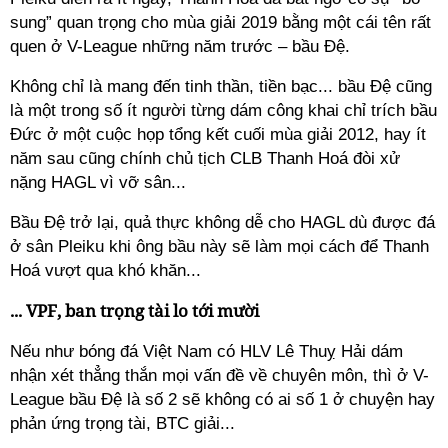
sung” quan trọng cho mùa giải 2019 bằng một cái tên rất
quen ở V-League những năm trước – bầu Đệ.
Không chỉ là mang đến tinh thần, tiền bạc... bầu Đệ cũng
là một trong số ít người từng dám công khai chỉ trích bầu
Đức ở một cuộc họp tổng kết cuối mùa giải 2012, hay ít
năm sau cũng chính chủ tịch CLB Thanh Hoá đòi xử
nặng HAGL vì vỡ sân...
Bầu Đệ trở lại, quả thực không dễ cho HAGL dù được đá
ở sân Pleiku khi ông bầu này sẽ làm mọi cách để Thanh
Hoá vượt qua khó khăn...
... VPF, ban trọng tài lo tới mười
Nếu như bóng đá Việt Nam có HLV Lê Thuỵ Hải dám
nhận xét thẳng thắn mọi vấn đề về chuyên môn, thì ở V-
League bầu Đệ là số 2 sẽ không có ai số 1 ở chuyện hay
phản ứng trọng tài, BTC giải...