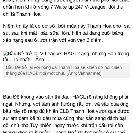
chắn hơn khi ở vòng 7 Wake up 247 V-League, đối thủ
chỉ là Thanh Hoá.
Niềm tin ấy là có cơ sở, bởi mùa này Thanh Hoá chơi sa
sút sau khi mất "bầu sữa" lớn, hiện tại đang cuối bảng
xếp hạng sau 6 lượt trận với vỏn vẹn 3 điểm.
Bầu Đệ trở lại với bóng đá Thanh Hoá sẽ khiến cơ hội chiến
thắng của HAGL ít đi một chút. (Ảnh: Vietnamnet)
Bầu Đệ không vào sân thi đấu, HAGL rõ ràng không phải
ngại. Nhưng, với tầm ảnh hưởng rất lớn, và sâu của ông
bầu này rõ ràng đủ khiến CLB Thanh Hoá vượt qua được
sự ảm đạm kể từ đầu mùa cũng như sẵn sàng đánh bại
đội chủ nhà.Tuy nhiên, ngay trước khi trận đấu tại sân
Pleiku diễn ra ít ngày, Thanh Hoá đã bất ngờ có sự “bổ