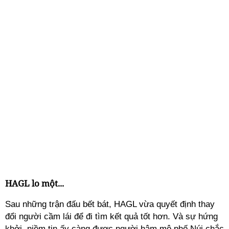
HAGL lo một...
Sau những trận đấu bết bát, HAGL vừa quyết định thay
đổi người cầm lái để đi tìm kết quả tốt hơn. Và sự hứng
khởi, niềm tin ấy càng được người hâm mộ phố Núi chắc