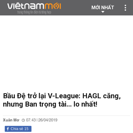
MỚI NHẤT
Bầu Đệ trở lại V-League: HAGL căng,
nhưng Ban trọng tài... lo nhất!
Xuân Mơ
07:43 | 26/04/2019
Chia sẻ
15