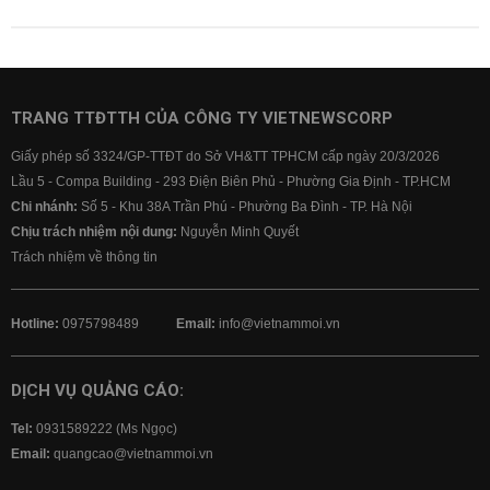
TRANG TTĐTTH CỦA CÔNG TY VIETNEWSCORP
Giấy phép số 3324/GP-TTĐT do Sở VH&TT TPHCM cấp ngày 20/3/2026
Lầu 5 - Compa Building - 293 Điện Biên Phủ - Phường Gia Định - TP.HCM
Chi nhánh:
Số 5 - Khu 38A Trần Phú - Phường Ba Đình - TP. Hà Nội
Chịu trách nhiệm nội dung:
Nguyễn Minh Quyết
Trách nhiệm về thông tin
Hotline:
0975798489
Email:
info@vietnammoi.vn
DỊCH VỤ QUẢNG CÁO:
Tel:
0931589222 (Ms Ngọc)
Email:
quangcao@vietnammoi.vn