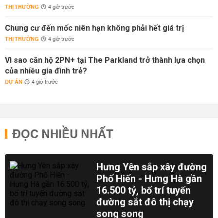
THỊ TRƯỜNG
4 giờ trước
Chung cư đến mốc niên hạn không phải hết giá trị
THỊ TRƯỜNG
4 giờ trước
Vì sao căn hộ 2PN+ tại The Parkland trở thành lựa chọn
của nhiều gia đình trẻ?
DỰ ÁN
4 giờ trước
ĐỌC NHIỀU NHẤT
Hưng Yên sắp xây đường
Phố Hiến - Hưng Hà gần
16.500 tỷ, bố trí tuyến
đường sắt đô thị chạy
song song