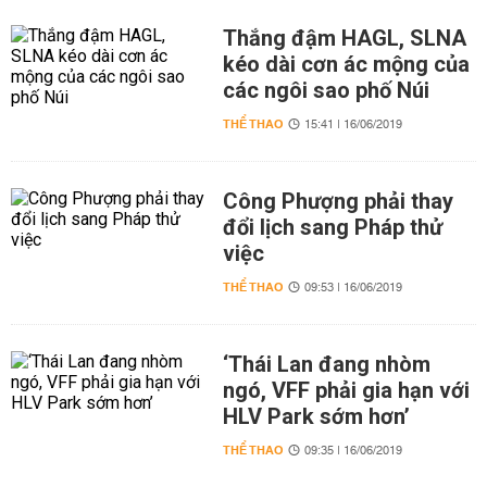
Thắng đậm HAGL, SLNA
kéo dài cơn ác mộng của
các ngôi sao phố Núi
THỂ THAO
15:41 | 16/06/2019
Công Phượng phải thay
đổi lịch sang Pháp thử
việc
THỂ THAO
09:53 | 16/06/2019
‘Thái Lan đang nhòm
ngó, VFF phải gia hạn với
HLV Park sớm hơn’
THỂ THAO
09:35 | 16/06/2019