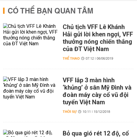
CÓ THỂ BẠN QUAN TÂM
Chủ tịch VFF Lê Khánh
Hải gửi lời khen ngợi, VFF
thưởng nóng chiến thắng
của ĐT Việt Nam
THỂ THAO
07:12 | 06/06/2019
VFF lắp 3 màn hình
‘khủng’ ở sân Mỹ Đình và
đoàn máy cày cổ vũ đội
tuyển Việt Nam
THỜI SỰ
10:11 | 15/12/2018
Bỏ qua gió rét 12 độ, cổ