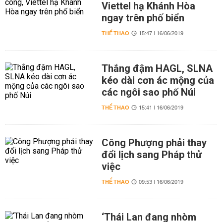
Viettel hạ Khánh Hòa
ngay trên phố biển
THỂ THAO
15:47 | 16/06/2019
Thắng đậm HAGL, SLNA
kéo dài cơn ác mộng của
các ngôi sao phố Núi
THỂ THAO
15:41 | 16/06/2019
Công Phượng phải thay
đổi lịch sang Pháp thử
việc
THỂ THAO
09:53 | 16/06/2019
‘Thái Lan đang nhòm