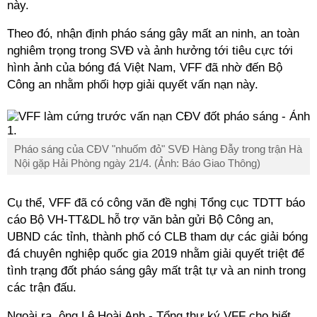
này.
Theo đó, nhận định pháo sáng gây mất an ninh, an toàn
nghiêm trọng trong SVĐ và ảnh hưởng tới tiêu cực tới
hình ảnh của bóng đá Việt Nam, VFF đã nhờ đến Bộ
Công an nhằm phối hợp giải quyết vấn nạn này.
Pháo sáng của CĐV "nhuốm đỏ" SVĐ Hàng Đẫy trong trận Hà
Nội gặp Hải Phòng ngày 21/4. (Ảnh: Báo Giao Thông)
Cụ thể, VFF đã có công văn đề nghị Tổng cục TDTT báo
cáo Bộ VH-TT&DL hỗ trợ văn bản gửi Bộ Công an,
UBND các tỉnh, thành phố có CLB tham dự các giải bóng
đá chuyên nghiệp quốc gia 2019 nhằm giải quyết triệt để
tình trạng đốt pháo sáng gây mất trật tự và an ninh trong
các trận đấu.
Ngoài ra, ông Lê Hoài Anh - Tổng thư ký VFF cho biết