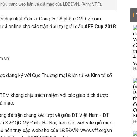
ở hữu trang web bán vé giả mạo của LĐBĐVN. (Ảnh: VFF).
với duy nhất đơn vị: Công ty Cổ phần GMO-Z.com
á online cho các trận đấu tại giải đấu
AFF Cup 2018
m.vn
ợc đăng ký với Cục Thương mại Điện tử và Kinh tế số
 không chịu trách nhiệm với các giao dịch được
iả mạo.
óng đá trận chung kết lượt về giữa ĐT Việt Nam - ĐT
rên SVĐQG Mỹ Đình, Hà Nội, trên các website giả mạo,
ộ nên truy cập website của LĐBĐVN: www.vff.org.vn