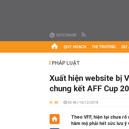
0975798489
QUY HOẠCH
THỊ TRƯỜNG
DỰ 
PHÁP LUẬT
Xuất hiện website bị 
chung kết AFF Cup 20
H. M
00:46 | 10/12/2018
Theo VFF, hiện tại chưa rõ
hâm mộ phải hết sức lưu ý v