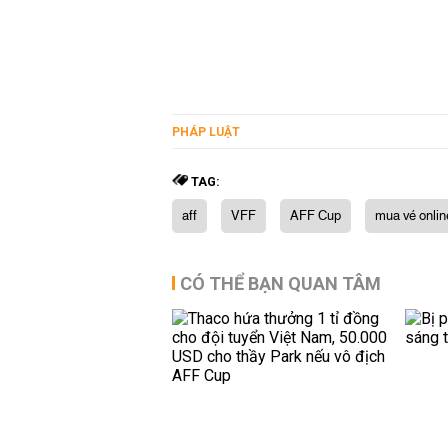
PHÁP LUẬT
TAG:
aff
VFF
AFF Cup
mua vé onli
CÓ THỂ BẠN QUAN TÂM