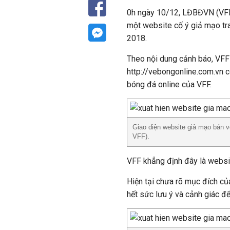
0h ngày 10/12, LĐBĐVN (VFF
một website cố ý giả mạo t
2018.
Theo nội dung cảnh báo, VFF 
http://vebongonline.com.vn c
bóng đá online của VFF.
Giao diện website giả mạo bán 
VFF).
VFF khẳng định đây là websi
Hiện tại chưa rõ mục đích c
hết sức lưu ý và cảnh giác để