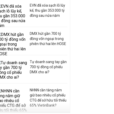
EVN đã xóa sạch lỗ lũy
kế, thu gần 353.000 tỷ
đồng sau nửa năm
DMX hút gần 700 tỷ
đồng vốn ngoại trong
phiên thứ hai lên HOSE
Tự doanh sang tay gần
700 tỷ đồng cổ phiếu
DMX cho ai?
NHNN cần tăng nắm
giữ bao nhiêu cổ phiếu
CTG để sở hữu tối thiểu
65% VietinBank?