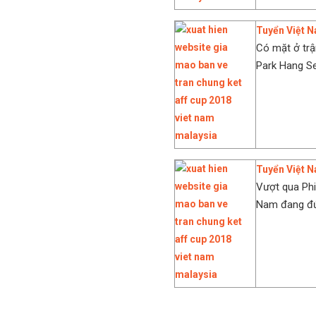
Tuyển Việt N
Có mặt ở trậ
Park Hang Se
Tuyển Việt N
Vượt qua Phil
Nam đang đứng