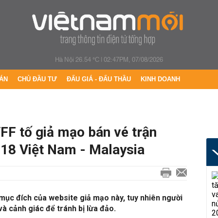
Hà Nội 26.54 °C
|
02:47PM, 07/08/2026
ÁN
CHỦ ĐẦU TƯ
ĐẤU GIÁ - ĐẤU THẦU
KINH DOANH
VFF tố giả mạo bán vé trận
18 Việt Nam - Malaysia
 mục đích của website giả mạo này, tuy nhiên người
à cảnh giác để tránh bị lừa đảo.