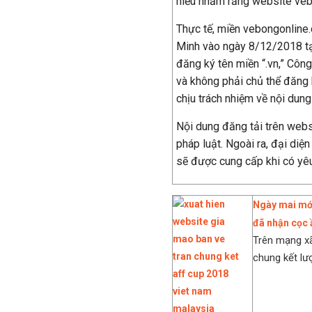
hiểu nhầm rằng website veb
Thực tế, miền vebongonline
Minh vào ngày 8/12/2018 tại
đăng ký tên miền “.vn,” Công
và không phải chủ thể đăng
chịu trách nhiệm về nội dun
Nội dung đăng tải trên webs
pháp luật. Ngoài ra, đại diệ
sẽ được cung cấp khi có yê
Ngày mai mới
đã nhận cọc
Trên mạng xã
chung kết lượ