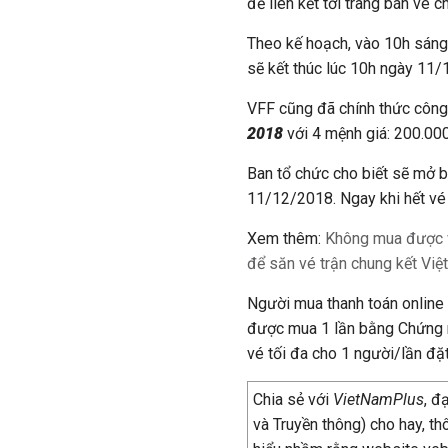
để liên kết tới trang bán vé 
Theo kế hoạch, vào 10h sáng 
sẽ kết thúc lúc 10h ngày 11/
VFF cũng đã chính thức công 
2018
với 4 mệnh giá: 200.0
Ban tổ chức cho biết sẽ mở b
11/12/2018. Ngay khi hết vé
Xem thêm:
Không mua được v
để săn vé trận chung kết Vi
Người mua thanh toán online 
được mua 1 lần bằng Chứng 
vé tối đa cho 1 người/lần đặt
Chia sẻ với
VietNamPlus
, đ
và Truyền thông) cho hay, t