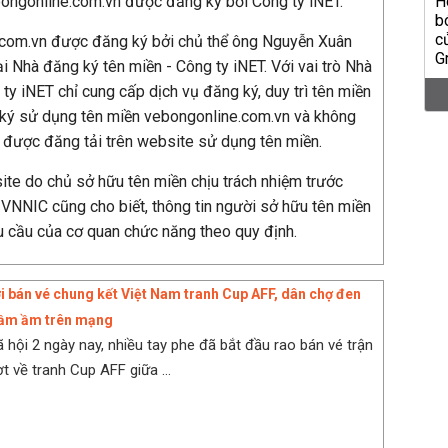
ongonline.com.vn được đăng ký bởi Công ty iNET.
.com.vn được đăng ký bởi chủ thể ông Nguyễn Xuân
 Nhà đăng ký tên miền - Công ty iNET. Với vai trò Nhà
 ty iNET chỉ cung cấp dịch vụ đăng ký, duy trì tên miền
 ký sử dụng tên miền vebongonline.com.vn và không
g được đăng tải trên website sử dụng tên miền.
ite do chủ sở hữu tên miền chịu trách nhiệm trước
n VNNIC cũng cho biết, thông tin người sở hữu tên miền
u cầu của cơ quan chức năng theo quy định.
 bán vé chung kết Việt Nam tranh Cup AFF, dân chợ đen
 ầm ầm trên mạng
 hội 2 ngày nay, nhiều tay phe đã bắt đầu rao bán vé trận
t về tranh Cup AFF giữa ...