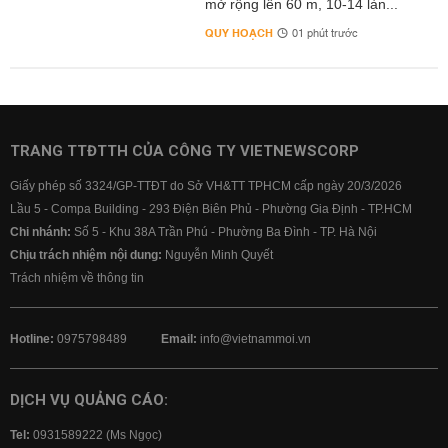
mở rộng lên 60 m, 10-14 làn...
QUY HOẠCH
01 phút trước
TRANG TTĐTTH CỦA CÔNG TY VIETNEWSCORP
Giấy phép số 3324/GP-TTĐT do Sở VH&TT TPHCM cấp ngày 20/3/2026
Lầu 5 - Compa Building - 293 Điện Biên Phủ - Phường Gia Định - TP.HCM
Chi nhánh:
Số 5 - Khu 38A Trần Phú - Phường Ba Đình - TP. Hà Nội
Chịu trách nhiệm nội dung:
Nguyễn Minh Quyết
Trách nhiệm về thông tin
Hotline:
0975798489
Email:
info@vietnammoi.vn
DỊCH VỤ QUẢNG CÁO:
Tel:
0931589222 (Ms Ngọc)