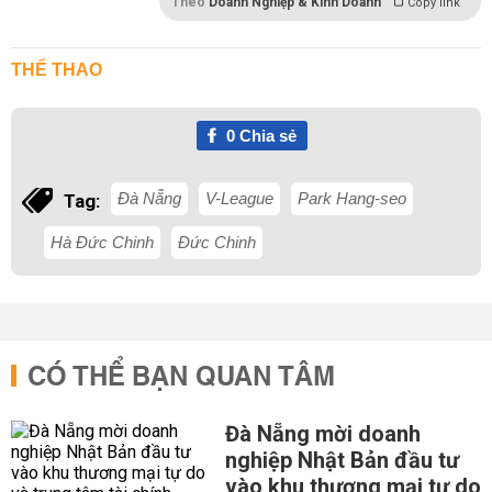
Theo
Doanh Nghiệp & Kinh Doanh
Copy link
THỂ THAO
0
Chia sẻ
Đà Nẵng
V-League
Park Hang-seo
Tag:
Hà Đức Chinh
Đức Chinh
CÓ THỂ BẠN QUAN TÂM
Đà Nẵng mời doanh
nghiệp Nhật Bản đầu tư
vào khu thương mại tự do