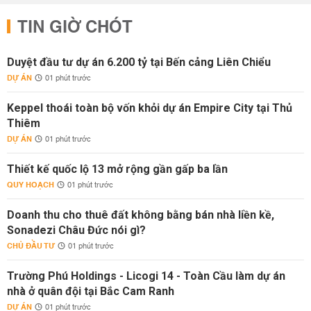
TIN GIỜ CHÓT
Duyệt đầu tư dự án 6.200 tỷ tại Bến cảng Liên Chiểu
DỰ ÁN
01 phút trước
Keppel thoái toàn bộ vốn khỏi dự án Empire City tại Thủ
Thiêm
DỰ ÁN
01 phút trước
Thiết kế quốc lộ 13 mở rộng gần gấp ba lần
QUY HOẠCH
01 phút trước
Doanh thu cho thuê đất không bằng bán nhà liền kề,
Sonadezi Châu Đức nói gì?
CHỦ ĐẦU TƯ
01 phút trước
Trường Phú Holdings - Licogi 14 - Toàn Cầu làm dự án
nhà ở quân đội tại Bắc Cam Ranh
DỰ ÁN
01 phút trước