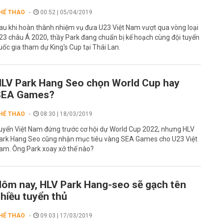
HỂ THAO
00:52 | 05/04/2019
au khi hoàn thành nhiệm vụ đưa U23 Việt Nam vượt qua vòng loại
23 châu Á 2020, thầy Park đang chuẩn bị kế hoạch cùng đội tuyển
uốc gia tham dự King's Cup tại Thái Lan.
LV Park Hang Seo chọn World Cup hay
SEA Games?
HỂ THAO
08:30 | 18/03/2019
uyển Việt Nam đứng trước cơ hội dự World Cup 2022, nhưng HLV
ark Hang Seo cũng nhận mục tiêu vàng SEA Games cho U23 Việt
am. Ông Park xoay xở thế nào?
ôm nay, HLV Park Hang-seo sẽ gạch tên
hiều tuyển thủ
HỂ THAO
09:03 | 17/03/2019