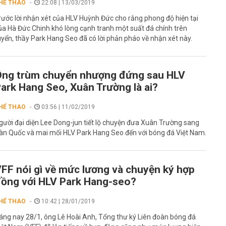
HỂ THAO
22:08 | 13/03/2019
rước lời nhận xét của HLV Huỳnh Đức cho rằng phong độ hiện tại
ủa Hà Đức Chinh khó lòng cạnh tranh một suất đá chính trên
uyển, thầy Park Hang Seo đã có lời phản pháo về nhận xét này.
ng trùm chuyển nhượng đứng sau HLV
ark Hang Seo, Xuân Trường là ai?
HỂ THAO
03:56 | 11/02/2019
gười đại diện Lee Dong-jun tiết lộ chuyện đưa Xuân Trường sang
àn Quốc và mai mối HLV Park Hang Seo đến với bóng đá Việt Nam.
FF nói gì về mức lương và chuyện ký hợp
ồng với HLV Park Hang-seo?
HỂ THAO
10:42 | 28/01/2019
áng nay 28/1, ông Lê Hoài Anh, Tổng thư ký Liên đoàn bóng đá