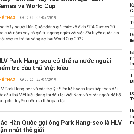
ames và World Cup
Ke
Ci
HỂ THAO
02:35 | 04/05/2019
Th
ng thầy người Hàn Quốc đánh giá chức vô địch SEA Games 30
ào cuối năm nay có giá trị ngang ngửa với việc đội tuyển quốc gia
D
hải chơi ra trò tại vòng sơ loại World Cup 2022.
li
B
n
LV Park Hang-seo có thể ra nước ngoài
tớ
iểm tra cầu thủ Việt kiều
Tr
HỂ THAO
07:20 | 25/04/2019
l
LV Park Hang-seo và các trợ lý sẽ lên kế hoạch trực tiếp theo dõi
DX
ác cầu thủ Việt kiều đang thi đấu tại Việt Nam và nước ngoài để bổ
T
ung cho tuyển quốc gia thời gian tới.
H
t
áo Hàn Quốc gọi ông Park Hang-seo là HLV
m
ận nhất thế giới