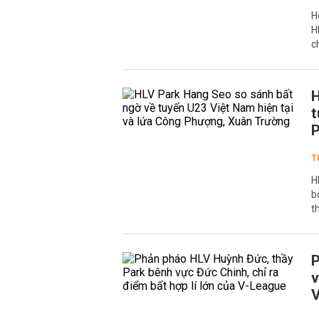
H
H
c
H
t
P
T
H
b
t
P
v