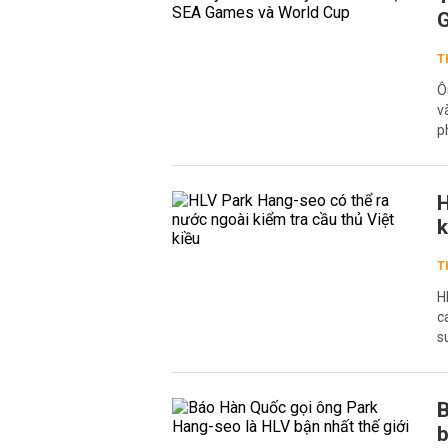
G
T
Ô
v
p
H
k
T
H
c
s
B
b