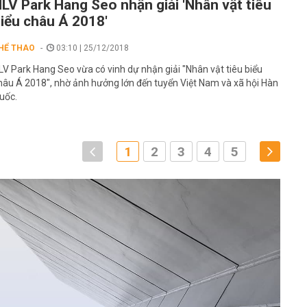
LV Park Hang Seo nhận giải 'Nhân vật tiêu
iểu châu Á 2018'
HỂ THAO
03:10 | 25/12/2018
LV Park Hang Seo vừa có vinh dự nhận giải "Nhân vật tiêu biểu
hâu Á 2018", nhờ ảnh hưởng lớn đến tuyển Việt Nam và xã hội Hàn
uốc.
1
2
3
4
5