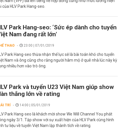
iệt Nam (VFF) đã lên tiếng về hợp đồng cũng như mức lương hiện
ại của HLV Park Hang-seo.
LV Park Hang-seo: ‘Sức ép dành cho tuyển
iệt Nam đang rất lớn’
HỂ THAO
23:00 | 07/01/2019
LV Park Hang-seo thừa nhận thể lực sẽ là bài toán khó cho tuyển
iệt Nam và ông cũng cho rằng người hâm mộ ở quê nhà lúc này kỳ
ọng nhiều hơn vào trò ông.
LV Park và tuyển U23 Việt Nam giúp show
àn thắng lớn về rating
IẢI TRÍ
14:00 | 05/01/2019
LV Park Hang-seo là khách mời show We Will Channel You phát
óng ngày 3/1. Tập show với sự xuất hiện của HLV Park cùng hình
nh tư liệu về tuyển Việt Nam lập thành tích về rating.