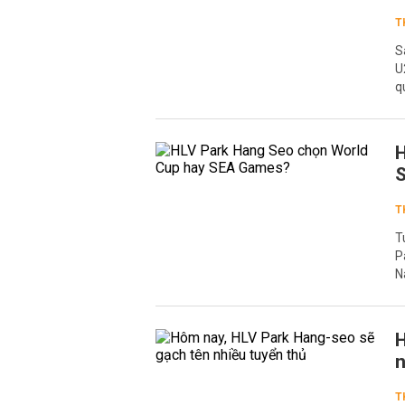
T
S
U
q
H
T
T
P
N
H
n
T