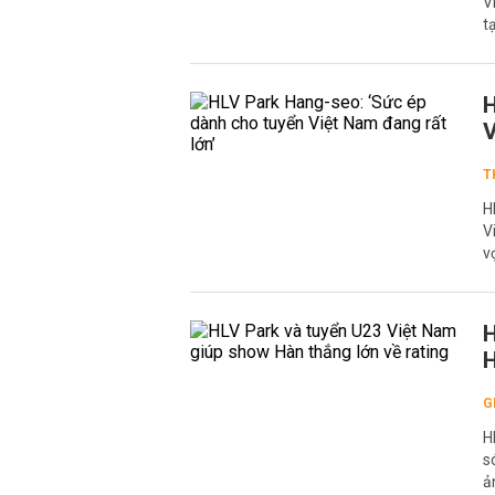
V
t
H
V
T
H
V
v
H
H
G
H
s
ả