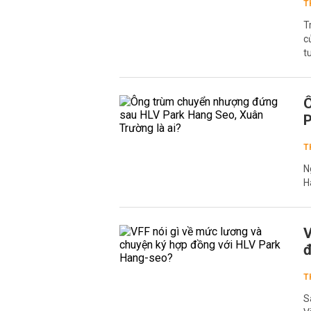
T
T
c
t
Ô
P
T
N
H
V
đ
T
S