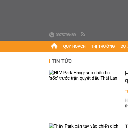
0975798489
QUY HOẠCH
THỊ TRƯỜNG
DỰ 
TIN TỨC
H
q
T
H
t
T