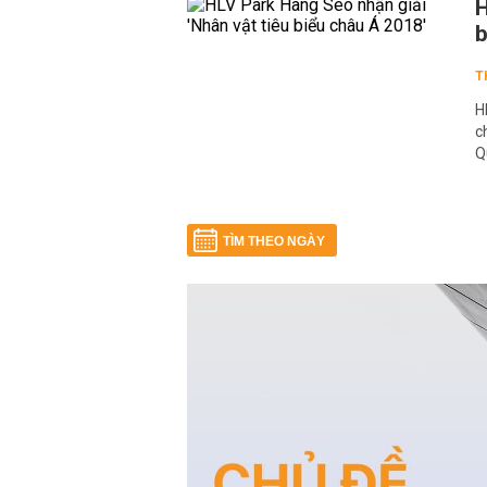
H
b
T
H
c
Q
TÌM THEO NGÀY