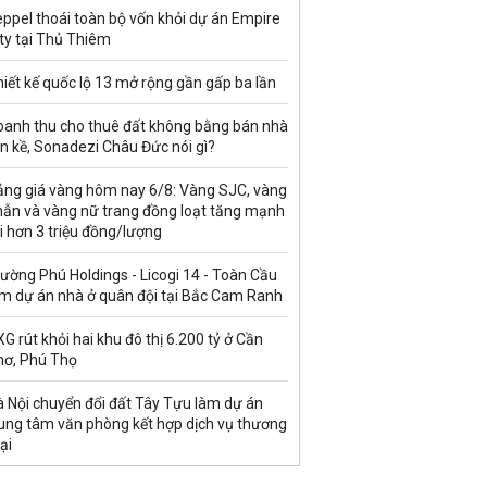
ppel thoái toàn bộ vốn khỏi dự án Empire
ty tại Thủ Thiêm
iết kế quốc lộ 13 mở rộng gần gấp ba lần
oanh thu cho thuê đất không bằng bán nhà
ền kề, Sonadezi Châu Đức nói gì?
ảng giá vàng hôm nay 6/8: Vàng SJC, vàng
hẫn và vàng nữ trang đồng loạt tăng mạnh
i hơn 3 triệu đồng/lượng
ường Phú Holdings - Licogi 14 - Toàn Cầu
àm dự án nhà ở quân đội tại Bắc Cam Ranh
G rút khỏi hai khu đô thị 6.200 tỷ ở Cần
hơ, Phú Thọ
à Nội chuyển đổi đất Tây Tựu làm dự án
rung tâm văn phòng kết hợp dịch vụ thương
ại