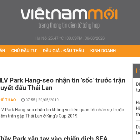
Hà Nội 25.47 °C
|
09:09PM, 06/08/2026
ÁN
CHỦ ĐẦU TƯ
ĐẤU GIÁ - ĐẤU THẦU
KINH DOANH
LV Park Hang-seo nhận tin 'sốc' trước trận
Đ
uyết đấu Thái Lan
tư
HỂ THAO
07:55 | 20/05/2019
H
Hà
LV Park Hang-seo nhận tin không vui liên quan tới nhân sự trước
th
hềm trận gặp Thái Lan ở King’s Cup 2019.
Du
Li
hầy Park xắn tay vào chiến dịch SEA