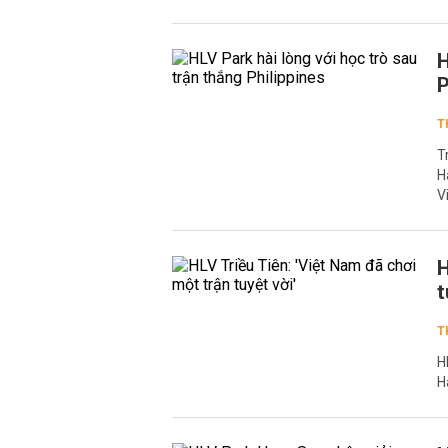
H
P
T
T
H
V
H
t
T
H
H