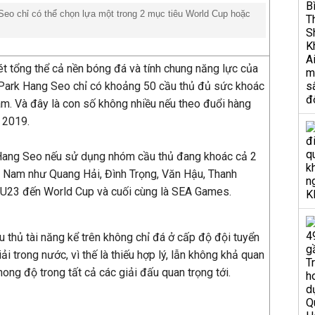
eo chỉ có thể chọn lựa một trong 2 mục tiêu World Cup hoặc
 xét tổng thể cả nền bóng đá và tính chung năng lực của
V Park Hang Seo chỉ có khoảng 50 cầu thủ đủ sức khoác
am. Và đây là con số không nhiều nếu theo đuổi hàng
 2019.
Hang Seo nếu sử dụng nhóm cầu thủ đang khoác cả 2
t Nam như Quang Hải, Đình Trọng, Văn Hậu, Thanh
ại U23 đến World Cup và cuối cùng là SEA Games.
 thủ tài năng kể trên không chỉ đá ở cấp độ đội tuyển
ải trong nước, vì thế là thiếu hợp lý, lẫn không khả quan
ong độ trong tất cả các giải đấu quan trọng tới.