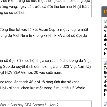
 Việt Nam đang sở hữu một thế hệ cầu thủ tài năng bậc
ấu vững vàng, ngay cả trước cả đối thủ lớn như Nhật Bản,
càng có cơ sở hơn.
đồng thời lọt vào tứ kết Asian Cup là một ví dụ rõ nhất
óng đá Việt Nam là không xa khi FIFA chốt số đội dự
 số đội là 32, cơ hội thực sự rất nhỏ cho bóng đá Việt
ng Seo đã quyết định dồn toàn lực cho U23 Việt Nam lấy
oạt HCV SEA Games 30 vào cuối năm.
 tăng lên thành 48 đội, rõ ràng tình thế sẽ khác
 lại với nhau chọn lựa một trong 2 mục tiêu là World