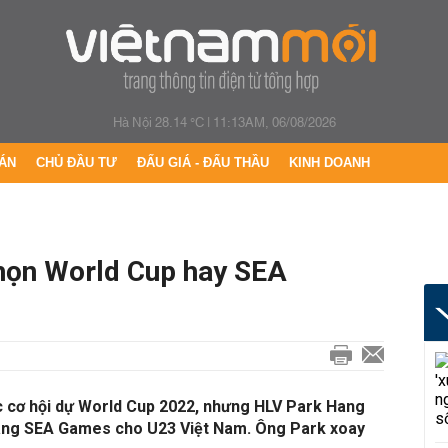
Hà Nội 28.14 °C
|
11:13AM, 06/08/2026
ÁN
CHỦ ĐẦU TƯ
ĐẤU GIÁ - ĐẤU THẦU
KINH DOANH
họn World Cup hay SEA
 cơ hội dự World Cup 2022, nhưng HLV Park Hang
àng SEA Games cho U23 Việt Nam. Ông Park xoay