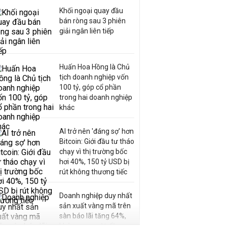
Khối ngoại quay đầu
bán ròng sau 3 phiên
giải ngân liên tiếp
Huấn Hoa Hồng là Chủ
tịch doanh nghiệp vốn
100 tỷ, góp cổ phần
trong hai doanh nghiệp
khác
AI trở nên 'đáng sợ' hơn
Bitcoin: Giới đầu tư tháo
chạy vì thị trường bốc
hơi 40%, 150 tỷ USD bị
rút không thương tiếc
Doanh nghiệp duy nhất
sản xuất vàng mã trên
sàn báo lãi tăng 64%,
không vay một đồng