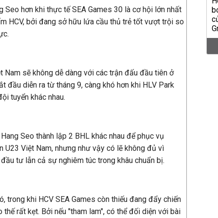
 Seo hơn khi thực tế SEA Games 30 là cơ hội lớn nhất
m HCV, bởi đang sở hữu lứa cầu thủ trẻ tốt vượt trội so
ực.
t Nam sẽ không dễ dàng với các trận đấu đầu tiên ở
t đầu diễn ra từ tháng 9, càng khó hơn khi HLV Park
đội tuyển khác nhau.
Hang Seo thành lập 2 BHL khác nhau để phục vụ
n U23 Việt Nam, nhưng như vậy có lẽ không đủ vì
đầu tư lẫn cả sự nghiêm túc trong khâu chuẩn bị.
có, trong khi HCV SEA Games còn thiếu đang đẩy chiến
thế rất kẹt. Bởi nếu "tham lam", có thể đối diện với bài