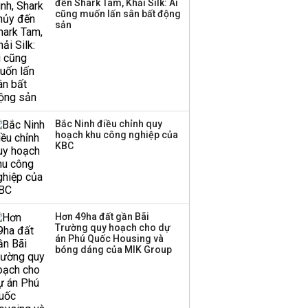
đến Shark Tam, Khải Silk: Ai
tiềm năng dẫn sóng?
cũng muốn lấn sân bất động
sản
Bắc Ninh điều chỉnh quy
hoạch khu công nghiệp của
KBC
Hơn 49ha đất gần Bãi
Trường quy hoạch cho dự
án Phú Quốc Housing và
bóng dáng của MIK Group