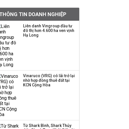
nào từ ngân hàng
THÔNG TIN DOANH NGHIỆP
Con gái tỷ phú Phạm
Nhật Vượng lần đầu
Liên danh Vingroup đầu tư
tham gia vào hệ sinh
đô thị hơn 4.600 ha ven vịnh
Hạ Long
thái Vingroup
Hơn 227.000 tài khoản
gia nhập thị trường
chứng khoán trong
tháng 7 biến động
Vinaruco (VRG) có lãi trở lại
nhờ hợp đồng thuê đất tại
Bamboo Capital và
KCN Cộng Hòa
BCG Land bị hủy tư
cách công ty đại chúng
Thị trường thường
‘phất lên’ trong tháng 8,
Từ Shark Bình, Shark Thủy
nhóm ngành nào có