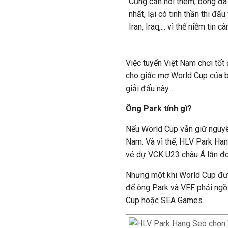
Cũng cần nói thêm, bóng đá
nhất, lại có tinh thần thi đ
Iran, Iraq,... vì thế niềm tin 
Việc tuyển Việt Nam chơi tốt 
cho giấc mơ World Cup của b
giải đấu này...
Ông Park tính gì?
Nếu World Cup vẫn giữ nguyên
Nam. Và vì thế, HLV Park Ha
vé dự VCK U23 châu Á lẫn đ
Nhưng một khi World Cup được
để ông Park và VFF phải ngồi
Cup hoặc SEA Games.