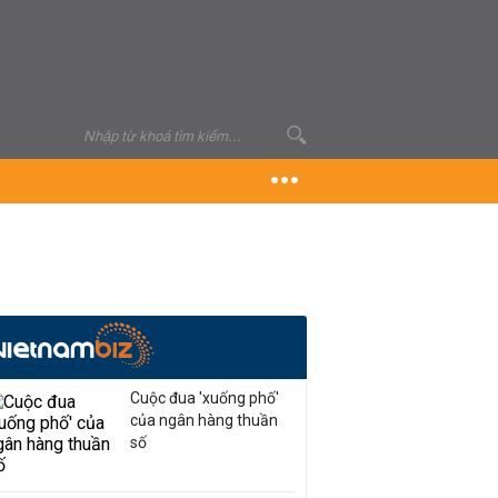
Cuộc đua 'xuống phố'
của ngân hàng thuần
số