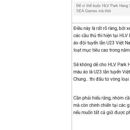
Để vì thế buộc HLV Park Hang S
SEA Games mà thôi
Điều này là rất rõ ràng, bởi
các cầu thủ thì hiện tại HL
áo đội tuyển lẫn U23 Việt N
loạt mục tiêu cao trong năm
Sẽ không dễ cho HLV Park 
màu áo là U23 lẫn tuyển Việ
Chung... thi đấu từ vòng lo
Cần phải hiểu rằng, nhóm cầu
mà còn chinh chiến tại các gi
nếu muốn tất cả giữ được ph