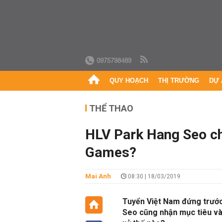
0975798489
QUY HOẠCH
THỊ TRƯỜNG
DỰ 
THỂ THAO
HLV Park Hang Seo c
Games?
Mai Anh
08:30 | 18/03/2019
Tuyển Việt Nam đứng trước
Seo cũng nhận mục tiêu v