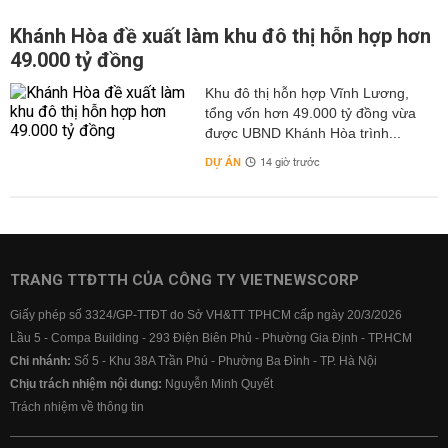
Khánh Hòa đề xuất làm khu đô thị hỗn hợp hơn
49.000 tỷ đồng
Khu đô thị hỗn hợp Vĩnh Lương,
tổng vốn hơn 49.000 tỷ đồng vừa
được UBND Khánh Hòa trình...
DỰ ÁN
14 giờ trước
TRANG TTĐTTH CỦA CÔNG TY VIETNEWSCORP
Giấy phép số 3324/GP-TTĐT do Sở VH&TT TPHCM cấp ngày 20/3/2026
Lầu 5 - Compa Building - 293 Điện Biên Phủ - Phường Gia Định - TP.HCM
Chi nhánh:
Số 5 - Khu 38A Trần Phú - Phường Ba Đình - TP. Hà Nội
Chịu trách nhiệm nội dung:
Nguyễn Minh Quyết
Trách nhiệm về thông tin