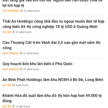
Đất tăng giá sau khi thu hồi: Người dân cần được chia sẻ
lợi ích hợp lý
THỊ TRƯỜNG
01 phút trước
Thái An Holdings cùng nhà đầu tư ngoại muốn làm tổ hợp
cảng biển đô thị công nghiệp 18 tỷ USD ở Quảng Ninh
DỰ ÁN
01 phút trước
Cầu Thượng Cát trên Vành đai 3,5 sau gần một năm thi
công
QUY HOẠCH
01 phút trước
Quy hoạch bốn khu lấn biển ở Phú Quốc
QUY HOẠCH
01 phút trước
An Bình Phát Holdings làm khu NOXH ở Bồ Đề, Long Biên
DỰ ÁN
8 giờ trước
Khánh Hòa đề xuất làm khu đô thị hỗn hợp hơn 49.000 tỷ
đồng
DỰ ÁN
14 giờ trước