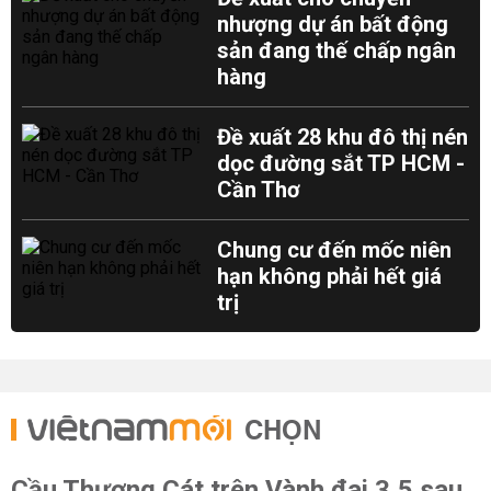
nhượng dự án bất động
sản đang thế chấp ngân
hàng
Đề xuất 28 khu đô thị nén
dọc đường sắt TP HCM -
Cần Thơ
Chung cư đến mốc niên
hạn không phải hết giá
trị
CHỌN
Cầu Thượng Cát trên Vành đai 3,5 sau