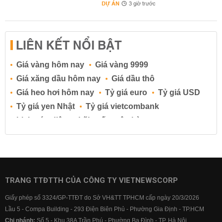
DỰ ÁN
3 giờ trước
LIÊN KẾT NỔI BẬT
Giá vàng hôm nay
Giá vàng 9999
Giá xăng dầu hôm nay
Giá dầu thô
Giá heo hơi hôm nay
Tỷ giá euro
Tỷ giá USD
Tỷ giá yen Nhật
Tỷ giá vietcombank
Lịch cúp điện
Lãi suất ngân hàng
Lãi suất tiết kiệm
Lãi suất tiền gửi
Lãi suất ngân hàng Agribank
Lãi suất ngân hàng Sacombank
Lãi suất ngân hàng BIDV
TRANG TTĐTTH CỦA CÔNG TY VIETNEWSCORP
Lãi suất ngân hàng Vietinbank
Giấy phép số 3324/GP-TTĐT do Sở VH&TT TPHCM cấp ngày 20/3/2026
Lãi suất ngân hàng Vietcombank
Lầu 5 - Compa Building - 293 Điện Biên Phủ - Phường Gia Định - TP.HCM
Chi nhánh:
Số 5 - Khu 38A Trần Phú - Phường Ba Đình - TP. Hà Nội